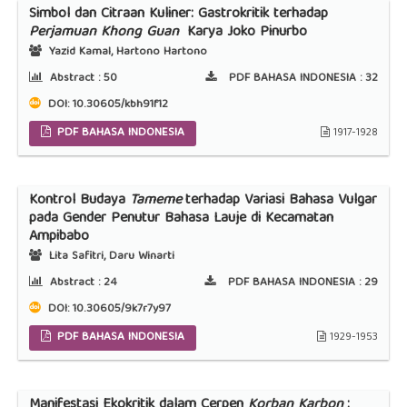
Simbol dan Citraan Kuliner: Gastrokritik terhadap
Perjamuan Khong Guan
Karya Joko Pinurbo
Yazid Kamal, Hartono Hartono
Abstract :
50
PDF BAHASA INDONESIA :
32
DOI:
10.30605/kbh91f12
PDF BAHASA INDONESIA
1917-1928
Kontrol Budaya
Tameme
terhadap Variasi Bahasa Vulgar
pada Gender Penutur Bahasa Lauje di Kecamatan
Ampibabo
Lita Safitri, Daru Winarti
Abstract :
24
PDF BAHASA INDONESIA :
29
DOI:
10.30605/9k7r7y97
PDF BAHASA INDONESIA
1929-1953
Manifestasi Ekokritik dalam Cerpen
Korban Karbon
: