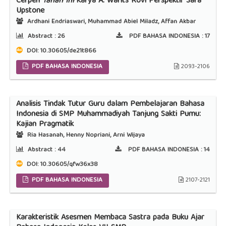
Cerpen
Tanah Ihi
Karya A. Warits Rovi Perspektif Sara
Upstone
Ardhani Endriaswari, Muhammad Abiel Miladz, Affan Akbar
Abstract :
26
PDF BAHASA INDONESIA :
17
DOI:
10.30605/de21t866
PDF BAHASA INDONESIA
2093-2106
Analisis Tindak Tutur Guru dalam Pembelajaran Bahasa
Indonesia
di SMP Muhammadiyah Tanjung Sakti Pumu:
Kajian Pragmatik
Ria Hasanah, Henny Nopriani, Arni Wijaya
Abstract :
44
PDF BAHASA INDONESIA :
14
DOI:
10.30605/qfw36x38
PDF BAHASA INDONESIA
2107-2121
Karakteristik Asesmen Membaca Sastra pada Buku Ajar