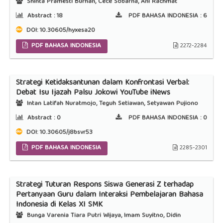
Shinta Pramesti Burhan, Cece Sobarna, Ani Rachmat
Abstract :
18
PDF BAHASA INDONESIA :
6
DOI:
10.30605/hyxesa20
PDF BAHASA INDONESIA
2272-2284
Strategi Ketidaksantunan dalam Konfrontasi Verbal:
Debat Isu Ijazah Palsu Jokowi YouTube iNews
Intan Latifah Nuratmojo, Teguh Setiawan, Setyawan Pujiono
Abstract :
0
PDF BAHASA INDONESIA :
0
DOI:
10.30605/j8bsvr53
PDF BAHASA INDONESIA
2285-2301
Strategi Tuturan Respons Siswa Generasi Z terhadap
Pertanyaan Guru dalam Interaksi Pembelajaran Bahasa
Indonesia di Kelas XI SMK
Bunga Varenia Tiara Putri Wijaya, Imam Suyitno, Didin