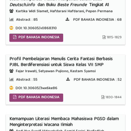
Deutsch.info
dan Buku
Beste Freunde
Tingkat A1
Kartika Widi Slamet, Hafdarani Hafdarani, Pepen Permana
Abstract :
85
PDF BAHASA INDONESIA :
68
DOI:
10.30605/v0868310
PDF BAHASA INDONESIA
1815-1829
Profil Pembelajaran Menulis Cerita Fantasi Berbasis
PJBL Berdiferensiasi untuk Siswa Kelas VII SMP
Fajar Irawati, Setyawan Pujiono, Kastam Syamsi
Abstract :
55
PDF BAHASA INDONESIA :
52
DOI:
10.30605/3wx6ke86
PDF BAHASA INDONESIA
1830-1844
Kemampuan Literasi Membaca Mahasiswa PGSD dalam
Menginterpretasi Wacana Ilmiah