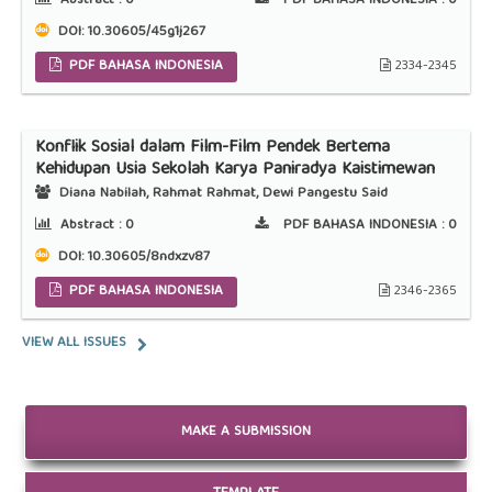
Abstract :
0
PDF BAHASA INDONESIA :
0
DOI:
10.30605/45g1j267
PDF BAHASA INDONESIA
2334-2345
Konflik Sosial dalam Film-Film Pendek Bertema
Kehidupan Usia Sekolah Karya Paniradya Kaistimewan
Diana Nabilah, Rahmat Rahmat, Dewi Pangestu Said
Abstract :
0
PDF BAHASA INDONESIA :
0
DOI:
10.30605/8ndxzv87
PDF BAHASA INDONESIA
2346-2365
VIEW ALL ISSUES
MAKE A SUBMISSION