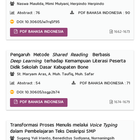
Naswa Maulida, Mimi Mulyani, Herpindo Herpindo
Abstract :
76
PDF BAHASA INDONESIA :
90
DOI:
10.30605/w7rq5f95
PDF BAHASA INDONESIA
1662-1673
Pengaruh Metode
Shared Reading
Berbasis
Deep Learning
terhadap Kemampuan Literasi Peserta
Didik Sekolah Dasar Kabupaten Bone
St. Maryam Aras, A. Muh. Taufiq, Muh. Safar
Abstract :
54
PDF BAHASA INDONESIA :
71
DOI:
10.30605/ssgp2b74
PDF BAHASA INDONESIA
1674-1679
Transformasi Proses Menulis melalui
Voice Typing
dalam Pembelajaran Teks Deskripsi SMP
Sugeng Yuli Irianto, Benedictus Sudiyana, Nurnaningsih