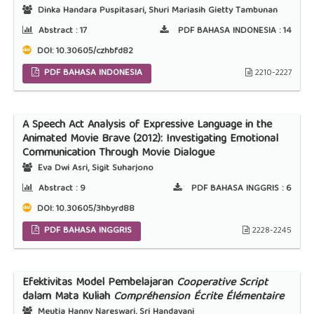
Dinka Handara Puspitasari, Shuri Mariasih Gietty Tambunan
Abstract :
17
PDF BAHASA INDONESIA :
14
DOI:
10.30605/czhbfd82
PDF BAHASA INDONESIA
2210-2227
A Speech Act Analysis of Expressive Language in the
Animated Movie Brave (2012): Investigating Emotional
Communication Through Movie Dialogue
Eva Dwi Asri, Sigit Suharjono
Abstract :
9
PDF BAHASA INGGRIS :
6
DOI:
10.30605/3hbyrd88
PDF BAHASA INGGRIS
2228-2245
Efektivitas Model Pembelajaran
Cooperative Script
dalam Mata Kuliah
Compréhension Écrite Élémentaire
Meutia Hanny Nareswari, Sri Handayani