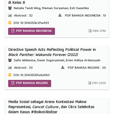
di Kelas 8
Natalia Tandi liling, Maman Suryaman, Esti Swastika
Abstract :
32
PDF BAHASA INDONESIA :
13
DOI:
10.30605/kr2fw493
PDF BAHASA INDONESIA
2184-2196
Directive Speech Acts Reflecting Political Power in
Black Panther: Wakanda Forever (2022)
Syifa Widianisa, Deuis Sugaryamah, Erlan Aditya Ardiansyah
Abstract :
33
PDF BAHASA INGGRIS :
20
DOI:
10.30605/65s6x063
PDF BAHASA INGGRIS
2197-2209
Media Sosial sebagai Arena Kontestasi Makna:
Representasi,
Cancel Culture
, dan Citra Selebritas
dalam Kasus #BoikotAbidzar