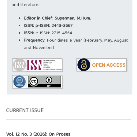
and literature.
Editor in Chief:
Suparman, M.Hum
.
ISSN: p-ISSN:
2443-3667
ISSN:
e-ISSN:
2715-4564
Frequency:
Four times a year (February, May, August
and November)
CURRENT ISSUE
Vol. 12 No. 3 (2026): On Proses