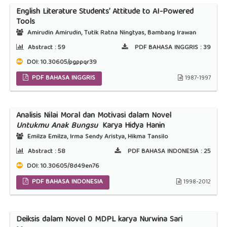
English Literature Students’ Attitude to AI-Powered
Tools
Amirudin Amirudin, Tutik Ratna Ningtyas, Bambang Irawan
Abstract :
59
PDF BAHASA INGGRIS :
39
DOI:
10.30605/pgppqr39
PDF BAHASA INGGRIS
1987-1997
Analisis Nilai Moral dan Motivasi dalam Novel
Untukmu Anak Bungsu
Karya Hidya Hanin
Emilza Emilza, Irma Sendy Aristya, Hikma Tansilo
Abstract :
58
PDF BAHASA INDONESIA :
25
DOI:
10.30605/8d49en76
PDF BAHASA INDONESIA
1998-2012
Deiksis dalam Novel 0 MDPL karya Nurwina Sari