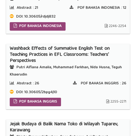
Abstract :
21
PDF BAHASA INDONESIA :
12
DOI:
10.30605/rdjdj832
PDF BAHASA INDONESIA
2246-2254
Washback Effects of Summative English Test on
Teaching Practices in EFL Classrooms: Teachers’
Perspectives
Putri Alfiana Amalia, Muhammad Farkhan, Nida Husna, Teguh
Khaerudin
Abstract :
26
PDF BAHASA INGGRIS :
26
DOI:
10.30605/2bpg4j10
PDF BAHASA INGGRIS
2255-2271
Jejak Budaya di Balik Nama Toko di Wilayah Tuparev,
Karawang