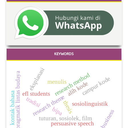
KEYWORDS
eksplanasi
pragmatik lintas budaya
research method
campur kode
menulis
alih kode
efl students
kontak bahasa
research theme
tradisi
thesis
sosiolinguistik
bipa
business
tuturan, sosiolek, film
persuasive speech