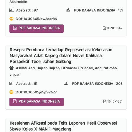
Akhiruddin
Abstract :
97
PDF BAHASA INDONESIA :
131
DOI:
10.30605/bw2aqr39
PDF BAHASA INDONESIA
1628-1642
Resepsi Pembaca terhadap Representasi Kekerasan
Masyarakat Adat Kajang dalam Novel Kalihara:
Perspektif Teori Johan Galtung
Aswati Asri, Hajrah Hajrah, Fitriansal Fitriansal, Andi fatimah
Yunus
Abstract :
111
PDF BAHASA INDONESIA :
203
DOI:
10.30605/n5p92b27
PDF BAHASA INDONESIA
1643-1661
Kesalahan Afiksasi pada Teks Laporan Hasil Observasi
Siswa Kelas X MAN 1 Magelang