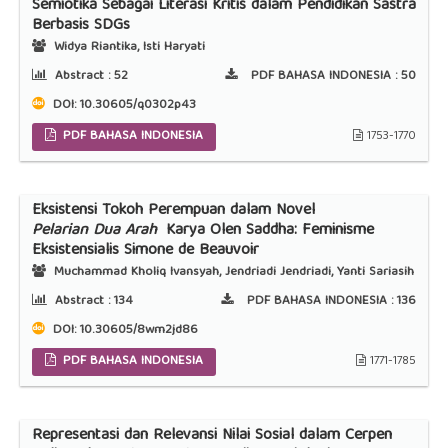
Semiotika Sebagai Literasi Kritis dalam Pendidikan Sastra
Berbasis SDGs
Widya Riantika, Isti Haryati
Abstract :
52
PDF BAHASA INDONESIA :
50
DOI:
10.30605/q0302p43
PDF BAHASA INDONESIA
1753-1770
Eksistensi Tokoh Perempuan dalam Novel
Pelarian Dua Arah
Karya Olen Saddha: Feminisme
Eksistensialis Simone de Beauvoir
Muchammad Kholiq Ivansyah, Jendriadi Jendriadi, Yanti Sariasih
Abstract :
134
PDF BAHASA INDONESIA :
136
DOI:
10.30605/8wm2jd86
PDF BAHASA INDONESIA
1771-1785
Representasi dan Relevansi Nilai Sosial dalam Cerpen