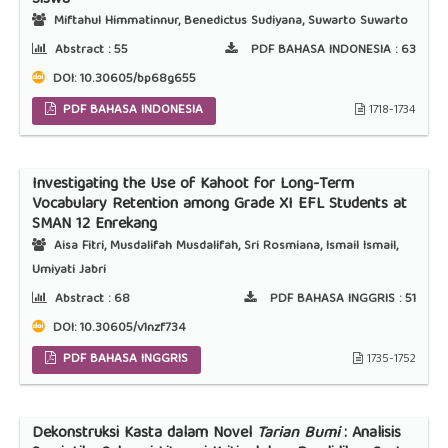
Siswa
Miftahul Himmatinnur, Benedictus Sudiyana, Suwarto Suwarto
Abstract :
55
PDF BAHASA INDONESIA :
63
DOI:
10.30605/bp68g655
PDF BAHASA INDONESIA
1718-1734
Investigating the Use of Kahoot for Long-Term
Vocabulary Retention among Grade XI EFL Students at
SMAN 12 Enrekang
Aisa Fitri, Musdalifah Musdalifah, Sri Rosmiana, Ismail Ismail,
Umiyati Jabri
Abstract :
68
PDF BAHASA INGGRIS :
51
DOI:
10.30605/v1nzf734
PDF BAHASA INGGRIS
1735-1752
Dekonstruksi Kasta dalam Novel
Tarian Bumi
: Analisis