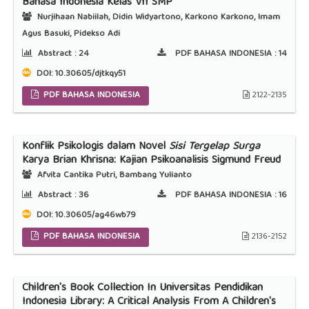
Bahasa Indonesia Kelas VII SMP
Nurjihaan Nabiilah, Didin Widyartono, Karkono Karkono, Imam
Agus Basuki, Pidekso Adi
Abstract :
24
PDF BAHASA INDONESIA :
14
DOI:
10.30605/djtkqy51
PDF BAHASA INDONESIA
2122-2135
Konflik Psikologis dalam Novel
Sisi Tergelap Surga
Karya Brian Khrisna: Kajian Psikoanalisis Sigmund Freud
Afvita Cantika Putri, Bambang Yulianto
Abstract :
36
PDF BAHASA INDONESIA :
16
DOI:
10.30605/ag46wb79
PDF BAHASA INDONESIA
2136-2152
Children's Book Collection In Universitas Pendidikan
Indonesia Library: A Critical Analysis From A Children's