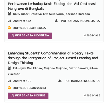
Perlawanan terhadap Krisis Ekologi dan Visi Restorasi
Mangrove di Bengkalis
Baity Dinar Prasetya, Dwi Sulistyorini, Karkono Karkono
Abstract :
32
PDF BAHASA INDONESIA :
27
DOI:
10.30605/k46pdx27
PDF BAHASA INDONESIA
1954-1968
Enhancing Students’ Comprehension of Poetry Texts
through the Integration of Project-Based Learning and
Design Thinking
Fat-Hiyah Dwi Fitriani, Mujiono Mujiono, Gatot Sarmidi, Ritma
Yuniasari
Abstract :
90
PDF BAHASA INGGRIS :
75
DOI:
10.30605/0xxsnx33
PDF BAHASA INGGRIS
1969-1986