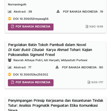
Nurnaningsih
Abstract :
38
PDF BAHASA INDONESIA :
19
DOI:
10.30605/rmyawg56
PDF BAHASA INDONESIA
1680-1698
Pergolakan Batin Tokoh Pambudi dalam Novel
Di Kaki Bukit Cibalak
Karya Ahmad Tohari: Kajian
Psikoanalisis Sigmund Freud
Naurah Athaya Putri, Isti Haryati, Widyastuti Purbani
Abstract :
77
PDF BAHASA INDONESIA :
80
DOI:
10.30605/kn256302
PDF BAHASA INDONESIA
1699-1717
Penyimpangan Prinsip Kerjasama dan Kesantunan Tindak
Tutur: Analisis Pragmatik Penguatan Etika Komunikasi