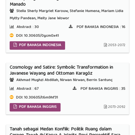
Manado
Stella Sherly Margriet Karouw, Stefanie Humena, Mariam Lidia
Mytty Pandean, Meity Jane Wowor
Abstract :
30
PDF BAHASA INDONESIA :
16
DOI:
10.30605/0gcm0x41
PDF BAHASA INDONESIA
2053-2072
Cosmology and Satire: Symbolic Transformation in
Javanese Wayang and Ottoman Karagöz
Akhmad Mughzi Abdillah, Nirwan Nirwan, Berrin Sarıtunç
Abstract :
67
PDF BAHASA INGGRIS :
35
DOI:
10.30605/t6m9hf31
PDF BAHASA INGGRIS
2073-2092
Tanah sebagai Medan Konflik: Politik Ruang dalam