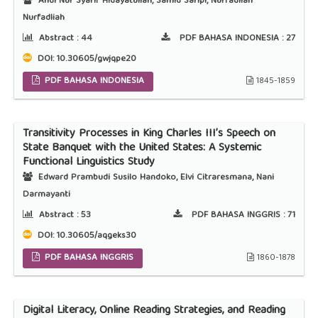
Andi Nur Syarif Hidayatullah, Samid Saripi, Nurfadliah
Nurfadliah
Abstract :
44
PDF BAHASA INDONESIA :
27
DOI:
10.30605/gwjqpe20
PDF BAHASA INDONESIA
1845-1859
Transitivity Processes in King Charles III’s Speech on
State Banquet with the United States: A Systemic
Functional Linguistics Study
Edward Prambudi Susilo Handoko, Elvi Citraresmana, Nani
Darmayanti
Abstract :
53
PDF BAHASA INGGRIS :
71
DOI:
10.30605/aqgeks30
PDF BAHASA INGGRIS
1860-1878
Digital Literacy, Online Reading Strategies, and Reading