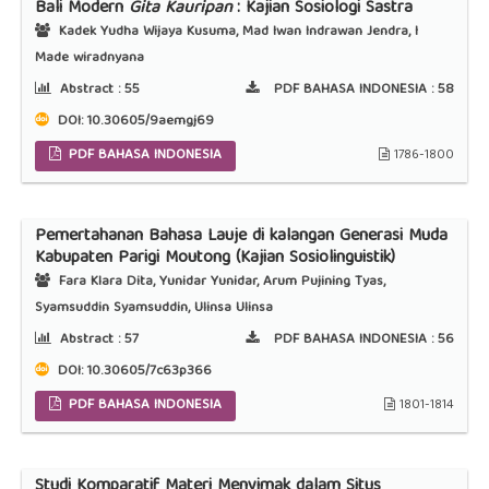
Bali Modern
Gita Kauripan
: Kajian Sosiologi Sastra
Kadek Yudha Wijaya Kusuma, Mad Iwan Indrawan Jendra, I
Made wiradnyana
Abstract :
55
PDF BAHASA INDONESIA :
58
DOI:
10.30605/9aemgj69
PDF BAHASA INDONESIA
1786-1800
Pemertahanan Bahasa Lauje di kalangan Generasi Muda
Kabupaten Parigi Moutong (Kajian Sosiolinguistik)
Fara Klara Dita, Yunidar Yunidar, Arum Pujining Tyas,
Syamsuddin Syamsuddin, Ulinsa Ulinsa
Abstract :
57
PDF BAHASA INDONESIA :
56
DOI:
10.30605/7c63p366
PDF BAHASA INDONESIA
1801-1814
Studi Komparatif Materi Menyimak dalam Situs