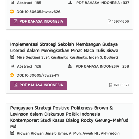
Abstract :
185
PDF BAHASA INDONESIA :
337
DOI:
10.30605/mvnsv626
PDF BAHASA INDONESIA
1597-1609
Implementasi Strategi Sekolah Membangun Budaya
Literasi dalam Meningkatkan Minat Baca Tulis Siswa
Mira Septiani Syaf, Kusdianto Kusdianto, Indah S. Budiarti
Abstract :
128
PDF BAHASA INDONESIA :
258
DOI:
10.30605/73w2a411
PDF BAHASA INDONESIA
1610-1627
Pengayaan Strategi Positive Politeness Brown &
Levinson dalam Diskursus Politik Indonesia
Kontemporer: Studi Kasus Dialog Rocky Gerung–Mahfud
Md
Ridwan Ridwan, Junaib Umar, A. Muh. Ayyub Ht., Akhiruddin