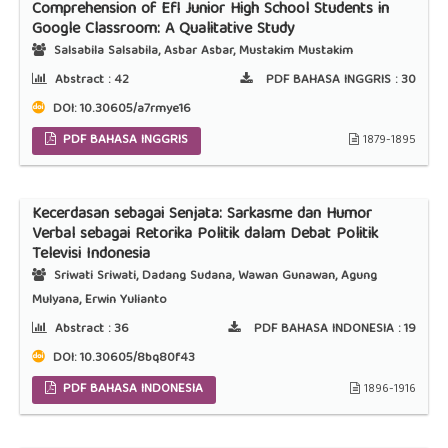
Comprehension of Efl Junior High School Students in
Google Classroom: A Qualitative Study
Salsabila Salsabila, Asbar Asbar, Mustakim Mustakim
Abstract :
42
PDF BAHASA INGGRIS :
30
DOI:
10.30605/a7rmye16
PDF BAHASA INGGRIS
1879-1895
Kecerdasan sebagai Senjata: Sarkasme dan Humor
Verbal sebagai Retorika Politik dalam Debat Politik
Televisi Indonesia
Sriwati Sriwati, Dadang Sudana, Wawan Gunawan, Agung
Mulyana, Erwin Yulianto
Abstract :
36
PDF BAHASA INDONESIA :
19
DOI:
10.30605/8bq80f43
PDF BAHASA INDONESIA
1896-1916