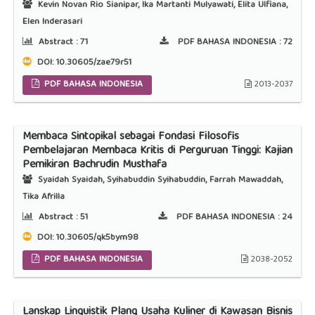
Kevin Novan Rio Sianipar, Ika Martanti Mulyawati, Elita Ulfiana,
Elen Inderasari
Abstract :
71
PDF BAHASA INDONESIA :
72
DOI:
10.30605/zae79r51
PDF BAHASA INDONESIA
2013-2037
Membaca Sintopikal sebagai Fondasi Filosofis
Pembelajaran Membaca Kritis di Perguruan Tinggi: Kajian
Pemikiran Bachrudin Musthafa
Syaidah Syaidah, Syihabuddin Syihabuddin, Farrah Mawaddah,
Tika Afrilla
Abstract :
51
PDF BAHASA INDONESIA :
24
DOI:
10.30605/qk5bym98
PDF BAHASA INDONESIA
2038-2052
Lanskap Linguistik Plang Usaha Kuliner di Kawasan Bisnis