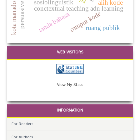
persuasive speech
sosiolinguistik
alih kode
kota manado
conctextual teaching adn learning
campur kode
tanda bahasa
ruang publik
WEB VISITORS
View My Stats
INFORMATION
For Readers
For Authors