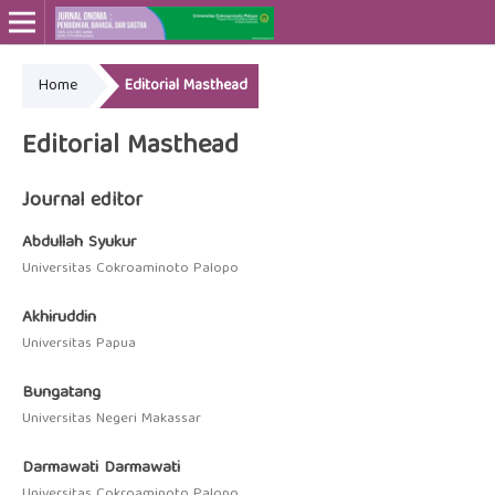
Home
Editorial Masthead
Online ISSN: 2715-4564
Print ISSN: 2443-3667
Editorial Masthead
Journal editor
Abdullah Syukur
Universitas Cokroaminoto Palopo
Akhiruddin
Universitas Papua
Bungatang
Universitas Negeri Makassar
Darmawati Darmawati
Universitas Cokroaminoto Palopo