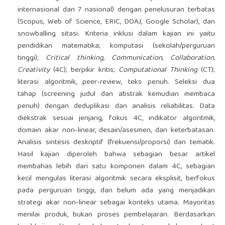
internasional dan 7 nasional) dengan penelusuran terbatas
(Scopus, Web of Science, ERIC, DOAJ, Google Scholar), dan
snowballing sitasi. Kriteria inklusi dalam kajian ini yaitu
pendidikan matematika; komputasi (sekolah/perguruan
tinggi);
Critical thinking, Communication, Collaboration,
Creativity
(4C); berpikir kritis;
Computational Thinking
(CT);
literasi algoritmik, peer-review, teks penuh. Seleksi dua
tahap (screening judul dan abstrak kemudian membaca
penuh) dengan deduplikasi dan analisis reliabilitas. Data
diekstrak sesuai jenjang, fokus 4C, indikator algoritmik,
domain akar non-linear, desain/asesmen, dan keterbatasan.
Analisis sintesis deskriptif (frekuensi/proporsi) dan tematik.
Hasil kajian diperoleh bahwa sebagian besar artikel
membahas lebih dari satu komponen dalam 4C, sebagian
kecil mengulas literasi algoritmik secara eksplisit, berfokus
pada perguruan tinggi, dan belum ada yang menjadikan
strategi akar non-linear sebagai konteks utama. Mayoritas
menilai produk, bukan proses pembelajaran. Berdasarkan