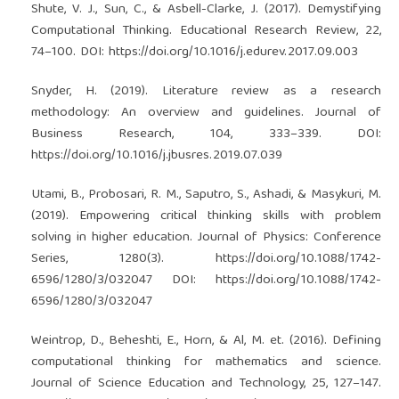
Shute, V. J., Sun, C., & Asbell-Clarke, J. (2017). Demystifying
Computational Thinking. Educational Research Review, 22,
74–100. DOI:
https://doi.org/10.1016/j.edurev.2017.09.003
Snyder, H. (2019). Literature review as a research
methodology: An overview and guidelines. Journal of
Business Research, 104, 333–339. DOI:
https://doi.org/10.1016/j.jbusres.2019.07.039
Utami, B., Probosari, R. M., Saputro, S., Ashadi, & Masykuri, M.
(2019). Empowering critical thinking skills with problem
solving in higher education. Journal of Physics: Conference
Series, 1280(3).
https://doi.org/10.1088/1742-
6596/1280/3/032047
DOI:
https://doi.org/10.1088/1742-
6596/1280/3/032047
Weintrop, D., Beheshti, E., Horn, & Al, M. et. (2016). Defining
computational thinking for mathematics and science.
Journal of Science Education and Technology, 25, 127–147.