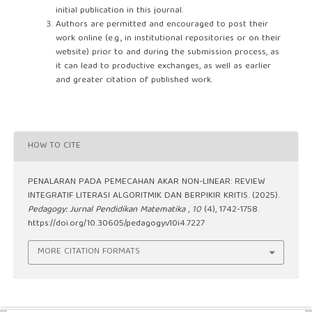
initial publication in this journal.
Authors are permitted and encouraged to post their
work online (e.g., in institutional repositories or on their
website) prior to and during the submission process, as
it can lead to productive exchanges, as well as earlier
and greater citation of published work.
HOW TO CITE
PENALARAN PADA PEMECAHAN AKAR NON-LINEAR: REVIEW
INTEGRATIF LITERASI ALGORITMIK DAN BERPIKIR KRITIS. (2025).
Pedagogy: Jurnal Pendidikan Matematika
,
10
(4), 1742-1758.
https://doi.org/10.30605/pedagogy.v10i4.7227
MORE CITATION FORMATS