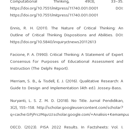
Computational Thinking, 49(3), 33–35.
https://doi.org/10.7551/mitpress/11740.001.0001
DOI:
https://doi.org/10.7551/mitpress/11740.001.0001
Ennis, R. H. (2011). The Nature of Critical Thinking: An
Outline of Critical Thinking Dispositions and Abilities. DOI:
https://doi.org/10.5840/inquiryctnews20112613
Facione, P. A. (1990). Critical Thinking: A Statement of Expert
Consensus for Purposes of Educational Assessment and
Instruction (The Delphi Report).
Merriam, S. B., & Tisdell, E. J. (2016). Qualitative Research: A
Guide to Design and Implementation (4th ed.). Jossey-Bass.
Nuryanti, L. S. Z. M. D. (2018). No Title. Jurnal Pendidikan,
3(2), 155–158.
http://scholar.googleusercontent.com/scholar?
q=cache:GPjPrcJMquUJ:scholar.google.com/+Analisis+Kemampu
OECD. (2023). PISA 2022 Results. In Factsheets: Vol. I.