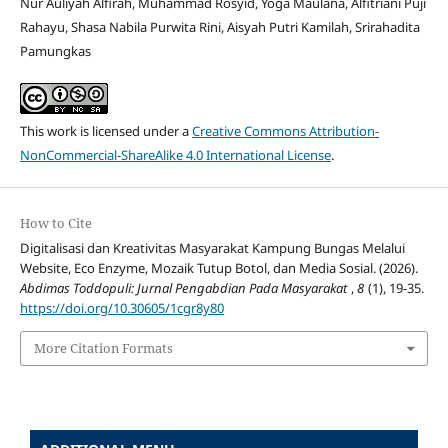
Nur Auliyah Alfirah, Muhammad Rosyid, Yoga Maulana, Alfitriani Puji
Rahayu, Shasa Nabila Purwita Rini, Aisyah Putri Kamilah, Srirahadita
Pamungkas
This work is licensed under a
Creative Commons Attribution-
NonCommercial-ShareAlike 4.0 International License
.
How to Cite
Digitalisasi dan Kreativitas Masyarakat Kampung Bungas Melalui
Website, Eco Enzyme, Mozaik Tutup Botol, dan Media Sosial. (2026).
Abdimas Toddopuli: Jurnal Pengabdian Pada Masyarakat
,
8
(1), 19-35.
https://doi.org/10.30605/1cgr8y80
More Citation Formats