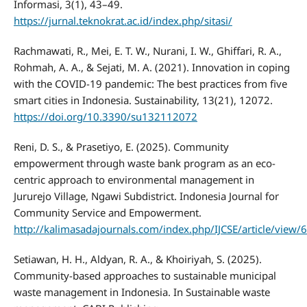
Informasi, 3(1), 43–49.
https://jurnal.teknokrat.ac.id/index.php/sitasi/
Rachmawati, R., Mei, E. T. W., Nurani, I. W., Ghiffari, R. A.,
Rohmah, A. A., & Sejati, M. A. (2021). Innovation in coping
with the COVID-19 pandemic: The best practices from five
smart cities in Indonesia. Sustainability, 13(21), 12072.
https://doi.org/10.3390/su132112072
Reni, D. S., & Prasetiyo, E. (2025). Community
empowerment through waste bank program as an eco-
centric approach to environmental management in
Jururejo Village, Ngawi Subdistrict. Indonesia Journal for
Community Service and Empowerment.
http://kalimasadajournals.com/index.php/IJCSE/article/view/
Setiawan, H. H., Aldyan, R. A., & Khoiriyah, S. (2025).
Community-based approaches to sustainable municipal
waste management in Indonesia. In Sustainable waste