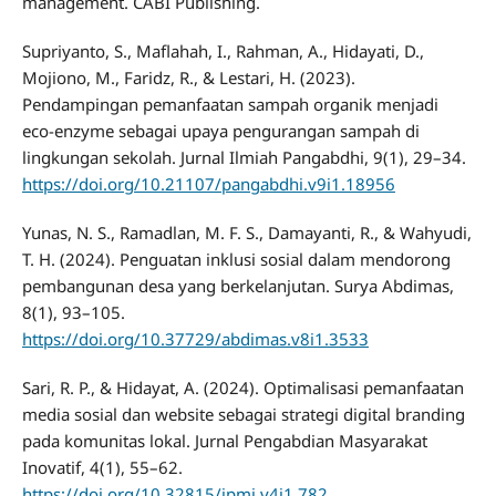
management. CABI Publishing.
Supriyanto, S., Maflahah, I., Rahman, A., Hidayati, D.,
Mojiono, M., Faridz, R., & Lestari, H. (2023).
Pendampingan pemanfaatan sampah organik menjadi
eco-enzyme sebagai upaya pengurangan sampah di
lingkungan sekolah. Jurnal Ilmiah Pangabdhi, 9(1), 29–34.
https://doi.org/10.21107/pangabdhi.v9i1.18956
Yunas, N. S., Ramadlan, M. F. S., Damayanti, R., & Wahyudi,
T. H. (2024). Penguatan inklusi sosial dalam mendorong
pembangunan desa yang berkelanjutan. Surya Abdimas,
8(1), 93–105.
https://doi.org/10.37729/abdimas.v8i1.3533
Sari, R. P., & Hidayat, A. (2024). Optimalisasi pemanfaatan
media sosial dan website sebagai strategi digital branding
pada komunitas lokal. Jurnal Pengabdian Masyarakat
Inovatif, 4(1), 55–62.
https://doi.org/10.32815/jpmi.v4i1.782