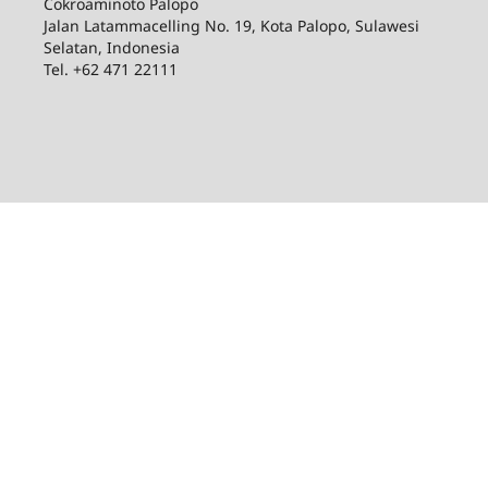
Cokroaminoto Palopo
Jalan Latammacelling No. 19, Kota Palopo, Sulawesi
Selatan, Indonesia
Tel. +62 471 22111