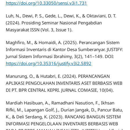
https://doi.org/10.33050/sensi.v3i1.731
Luh, N., Dewi, P. S., Gede, L., Dewi, K., & Oktaviani, D. T.
(2024). Prosiding Seminar Nasional Pengabdian
Masyarakat ISSN (Vol. 3, Issue 1).
Maghfiro, M., & Homaidi, A. (2025). Perancangan Sistem
Informasi Inventaris di Kantor Desa Sumberanyar. JUSTIFY:
Jurnal Sistem Informasi Ibrahimy, 3(2), 141–149. DOI:
https://doi.org/10.35316/justify.v3i2.5892
Manurung, O., & Hutabri, E. (2024). PERANCANGAN
APLIKASI PENGOLAHAN INVENTARIS ASET BERBASIS WEB
DI PT. BPR CENTRAL KEPRI. JURNAL COMASIE, 10(04).
Mardiah Hasibuan, A., Ramadhani Nasution, F., Ikhsan
Rifki, M., Lapangan Golf, J., Durian Jangak, D., Pancur Batu,
K., & Deli Serdang, K. (2023). RANCANG BANGUN SISTEM
INFORMASI PENGELOLAAN INVENTARIS BERBASIS WEB