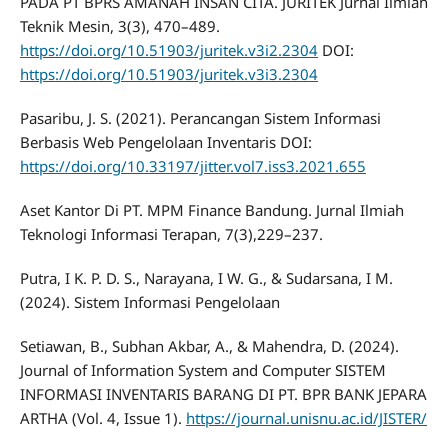
PADA PT BPRS AMANAH INSAN CITA. JURITEK Jurnal Ilmiah
Teknik Mesin, 3(3), 470–489.
https://doi.org/10.51903/juritek.v3i2.2304
DOI:
https://doi.org/10.51903/juritek.v3i3.2304
Pasaribu, J. S. (2021). Perancangan Sistem Informasi
Berbasis Web Pengelolaan Inventaris DOI:
https://doi.org/10.33197/jitter.vol7.iss3.2021.655
Aset Kantor Di PT. MPM Finance Bandung. Jurnal Ilmiah
Teknologi Informasi Terapan, 7(3),229–237.
Putra, I K. P. D. S., Narayana, I W. G., & Sudarsana, I M.
(2024). Sistem Informasi Pengelolaan
Setiawan, B., Subhan Akbar, A., & Mahendra, D. (2024).
Journal of Information System and Computer SISTEM
INFORMASI INVENTARIS BARANG DI PT. BPR BANK JEPARA
ARTHA (Vol. 4, Issue 1).
https://journal.unisnu.ac.id/JISTER/