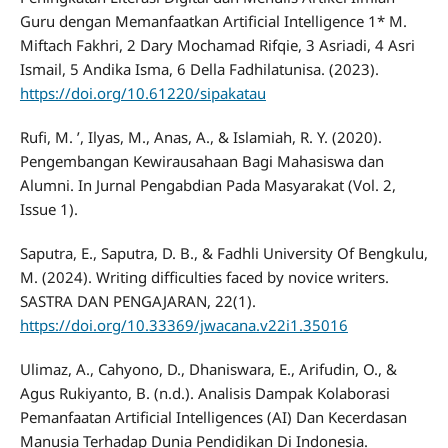
Guru dengan Memanfaatkan Artificial Intelligence 1* M.
Miftach Fakhri, 2 Dary Mochamad Rifqie, 3 Asriadi, 4 Asri
Ismail, 5 Andika Isma, 6 Della Fadhilatunisa. (2023).
https://doi.org/10.61220/sipakatau
Rufi, M. ’, Ilyas, M., Anas, A., & Islamiah, R. Y. (2020).
Pengembangan Kewirausahaan Bagi Mahasiswa dan
Alumni. In Jurnal Pengabdian Pada Masyarakat (Vol. 2,
Issue 1).
Saputra, E., Saputra, D. B., & Fadhli University Of Bengkulu,
M. (2024). Writing difficulties faced by novice writers.
SASTRA DAN PENGAJARAN, 22(1).
https://doi.org/10.33369/jwacana.v22i1.35016
Ulimaz, A., Cahyono, D., Dhaniswara, E., Arifudin, O., &
Agus Rukiyanto, B. (n.d.). Analisis Dampak Kolaborasi
Pemanfaatan Artificial Intelligences (AI) Dan Kecerdasan
Manusia Terhadap Dunia Pendidikan Di Indonesia.