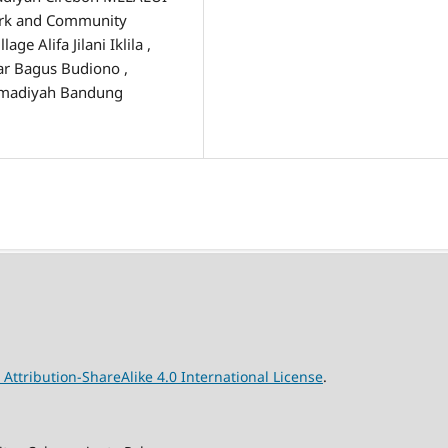
rk and Community
 Alifa Jilani Iklila ,
dar Bagus Budiono ,
mmadiyah Bandung
ttribution-ShareAlike 4.0 International License
.