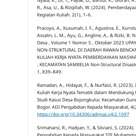
R., Asa, U., & Rizqillah, W. (2024). Pemberday
Kegiatan Kuliah. 2(1), 1–6.
Pracoyo, A., Kusumah, I. F., Agustina, E., Kurnita
Assalin, L. M., Ayu, G., Angline, A., & Rizki, B. 
Desa , Volume 1 Nomor 5 , Oktober 2023 UP
NON-STRUKTURAL DI DAERAH RAWAN BENCA
KULIAH KERJA NYATA-PEMBERDAYAAN MASYA
, KECAMATAN SAMBELIA Non-Structural Disaster 
1, 839–849.
Ramadan, A., Hidayat, F., & Nurfaizi, R. (2023
Kuliah Kerja Nyata Tematik dalam Mendukun
Studi Kasus Desa Bojongkulur, Kecamatan Gun
Bogor. ADI Pengabdian Kepada Masyarakat, 4(2
https://doi.org/10.34306/adimas.v4i2.1097
Srimaharsi, R., Hadyan, Y., & Silviani, S. (2024)
Pengabdian Kepada Masyarakat STF Muhamma