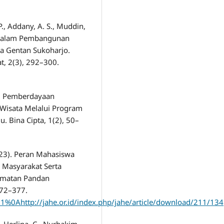
 P., Addany, A. S., Muddin,
a Dalam Pembangunan
sa Gentan Sukoharjo.
, 2(3), 292–300.
). Pemberdayaan
Wisata Melalui Program
. Bina Cipta, 1(2), 50–
2023). Peran Mahasiswa
 Masyarakat Serta
amatan Pandan
372–377.
/211%0Ahttp://jahe.or.id/index.php/jahe/article/download/211/134
., Herlina, C., Nurhakim,