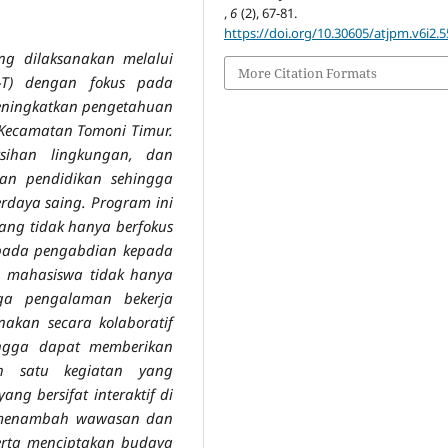
,
6
(2), 67-81.
https://doi.org/10.30605/atjpm.v6i2.
g dilaksanakan melalui
More Citation Formats
-T) dengan fokus pada
eningkatkan pengetahuan
 Kecamatan Tomoni Timur.
sihan lingkungan, dan
n pendidikan sehingga
daya saing. Program ini
ang tidak hanya berfokus
 pada pengabdian kepada
i, mahasiswa tidak hanya
uga pengalaman bekerja
akan secara kolaboratif
ngga dapat memberikan
ah satu kegiatan yang
ng bersifat interaktif di
t menambah wawasan dan
erta menciptakan budaya