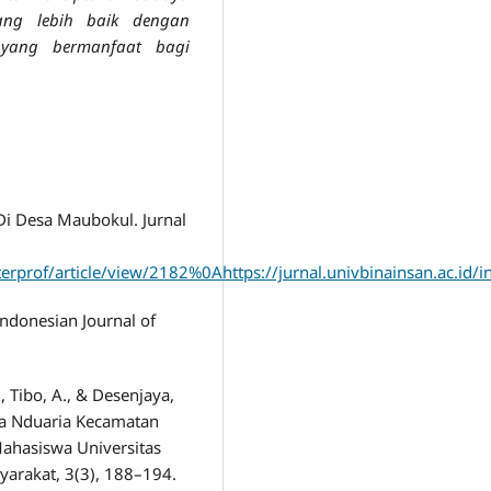
ang lebih baik dengan
yang bermanfaat bagi
i Desa Maubokul. Jurnal
interprof/article/view/2182%0Ahttps://jurnal.univbinainsan.ac.id
. Indonesian Journal of
, Tibo, A., & Desenjaya,
sa Nduaria Kecamatan
Mahasiswa Universitas
yarakat, 3(3), 188–194.