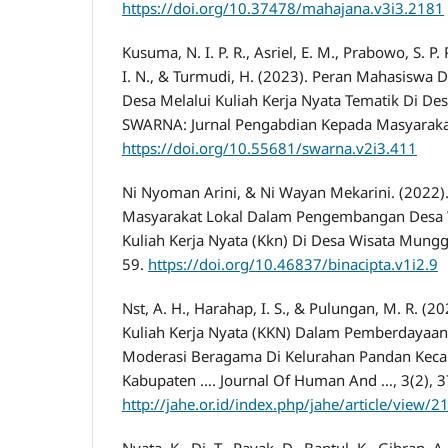
https://doi.org/10.37478/mahajana.v3i3.2181
Kusuma, N. I. P. R., Asriel, E. M., Prabowo, S. P.
I. N., & Turmudi, H. (2023). Peran Mahasisw
Desa Melalui Kuliah Kerja Nyata Tematik Di De
SWARNA: Jurnal Pengabdian Kepada Masyarakat
https://doi.org/10.55681/swarna.v2i3.411
Ni Nyoman Arini, & Ni Wayan Mekarini. (2022
Masyarakat Lokal Dalam Pengembangan Desa 
Kuliah Kerja Nyata (Kkn) Di Desa Wisata Munggu
59.
https://doi.org/10.46837/binacipta.v1i2.9
Nst, A. H., Harahap, I. S., & Pulungan, M. R. (
Kuliah Kerja Nyata (KKN) Dalam Pemberdayaan
Moderasi Beragama Di Kelurahan Pandan Kec
Kabupaten …. Journal Of Human And …, 3(2), 
http://jahe.or.id/index.php/jahe/article/view
Nyata, K., Di, T., Payak, D., Bantul, K., Gibran, A