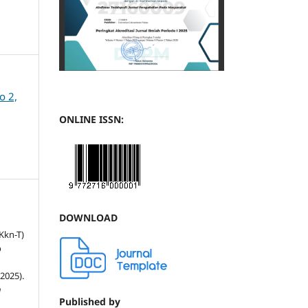
o 2,
ONLINE ISSN:
DOWNLOAD
Kkn-T)
o
2025).
n
Published by