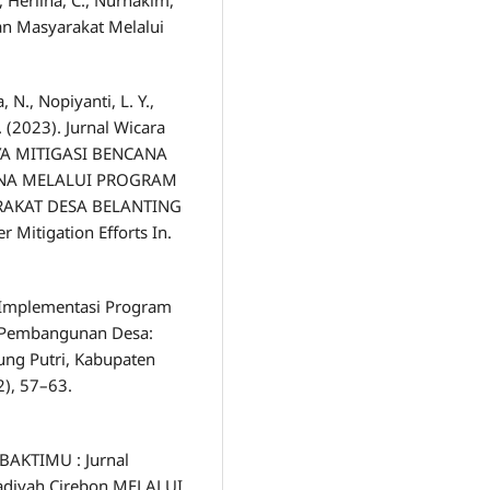
aan Masyarakat Melalui
, N., Nopiyanti, L. Y.,
N. (2023). Jurnal Wicara
AYA MITIGASI BENCANA
NA MELALUI PROGRAM
RAKAT DESA BELANTING
Mitigation Efforts In.
). Implementasi Program
g Pembangunan Desa:
ung Putri, Kabupaten
), 57–63.
. BAKTIMU : Jurnal
diyah Cirebon MELALUI