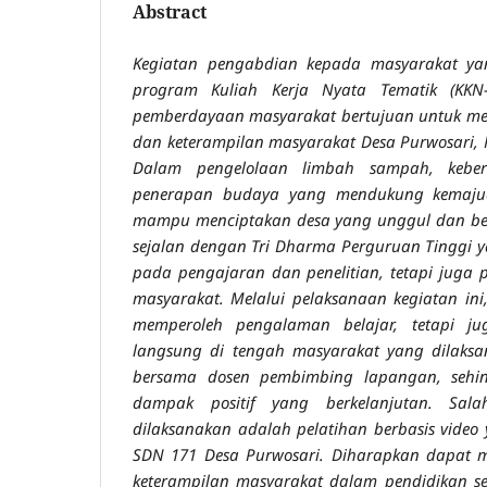
Abstract
Kegiatan pengabdian kepada masyarakat yan
program Kuliah Kerja Nyata Tematik (KKN
pemberdayaan masyarakat bertujuan untuk m
dan keterampilan masyarakat Desa Purwosari,
Dalam pengelolaan limbah sampah, keber
penerapan budaya yang mendukung kemajua
mampu menciptakan desa yang unggul dan ber
sejalan dengan Tri Dharma Perguruan Tinggi y
pada pengajaran dan penelitian, tetapi juga
masyarakat. Melalui pelaksanaan kegiatan in
memperoleh pengalaman belajar, tetapi j
langsung di tengah masyarakat yang dilaksan
bersama dosen pembimbing lapangan, sehi
dampak positif yang berkelanjutan. Sal
dilaksanakan adalah pelatihan berbasis video ya
SDN 171 Desa Purwosari. Diharapkan dapa
keterampilan masyarakat dalam pendidikan s