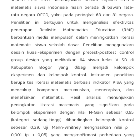
seperti PISA 2022 menunjukkan bahwa capaian literasi
matematis siswa Indonesia masih berada di bawah rata-
rata negara OECD, yakni pada peringkat 68 dari 81 negara.
Penelitian ini bertujuan untuk menganalisis efektivitas
penerapan Realistic Mathematics Education (RME)
berbantuan media manipulatif dalam meningkatkan literasi
matematis siswa sekolah dasar. Penelitian menggunakan
desain kuasi-eksperimen dengan pretest-posttest control
group design yang melibatkan 64 siswa kelas V SD di
Kabupaten Bogor yang dibagi menjadi kelompok
eksperimen dan kelompok kontrol. Instrumen penelitian
berupa tes literasi matematis berbasis indikator PISA yang
mencakup komponen merumuskan, menerapkan, dan
menafsirkan matematis. Hasil analisis menunjukkan
peningkatan literasi matematis yang signifikan pada
kelompok eksperimen dengan nilai N-Gain sebesar 0,65
(kategori sedang-tinggi) dibandingkan kelompok kontrol
sebesar 0,29. Uji Mann-Whitney menghasilkan nilai p =
0,001 (p < 0,05) yang mengkonfirmasi perbedaan yang