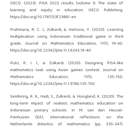
OECD. (2023). PISA 2022 results (volume I): The state of
learning and equity in education. OECD Publishing.
https://doi.org/10.1787/53f23881-en
Prahmana, R. C. I., Zulkardi, & Hartono, Y. (2020). Learning
multiplication using Indonesian traditional game in third
grade. Journal on Mathematics Education, 11(1), 19-40.
https://doi.org/10.22342/jme.11.1.6243.19-40
Putri, R. I. I., & Zulkardi. (2020). Designing PISA-like
mathematics task using Asian games context. Journal on
Mathematics Education, 11(1), 135-150.
https://doi.org/10.22342/jme.11.1.9786.135-150
Sembiring, R. K., Hadi, S., Zulkardi, & Hoogland, K. (2020). The
long-term impact of realistic mathematics education on
Indonesian primary schools. In M. van den Heuvel-
Panhuizen (Ed.), International reflections on the
Netherlands didactics of mathematics (pp. 335-347).