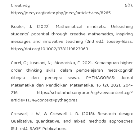
Creativity, 5(1).
https://joecy.org/index.php/joecy/article/view/8265
Boaler, J. (2022). Mathematical mindsets: Unleashing
students' potential through creative mathematics, inspiring
messages and innovative teaching (2nd ed.). Jossey-Bass.
https://doi.org/10.1002/9781119823063
Carel, G.; Jusniani, N.; Monariska, E. 2021. Kemampuan higher
order thinking skills dalam pembelajaran metakognitif
ditinjau dari persepsi siswa. PYTHAGORAS: Jurnal
Matematika dan Pendidikan Matematika. 16 (2), 2021, 204-
216.
https://scholarhub.uny.ac.id/cgi/viewcontent.cgi?
article=1134&context=pythagoras
.
Creswell, J. W., & Creswell, J. D. (2018). Research design:
Qualitative, quantitative, and mixed methods approaches
(5th ed.). SAGE Publications.