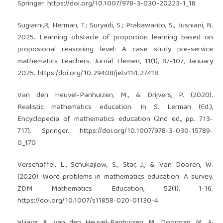
Springer.
https://doi.org/10.1007/978-3-030-20223-1_18
Sugiarni,R; Herman, T.; Suryadi, S.; Prabawanto, S.; Jusniani, N.
2025. Learning obstacle of proportion learning based on
proposional reasoning level: A case study pre-service
mathematics teachers. Jurnal Elemen, 11(1), 87-107, January
2025. https:/doi.org/10.29408/jel.v11i1.27418.
Van den Heuvel-Panhuizen, M., & Drijvers, P. (2020).
Realistic mathematics education. In S. Lerman (Ed.),
Encyclopedia of mathematics education (2nd ed., pp. 713-
717). Springer.
https://doi.org/10.1007/978-3-030-15789-
0_170
Verschaffel, L., Schukajlow, S., Star, J., & Van Dooren, W.
(2020). Word problems in mathematics education: A survey.
ZDM Mathematics Education, 52(1), 1-16.
https://doi.org/10.1007/s11858-020-01130-4
Wijaya, A., van den Heuvel-Panhuizen, M., Doorman, M., &