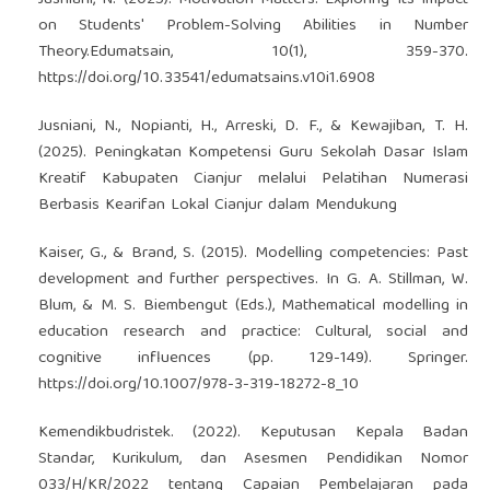
on Students' Problem-Solving Abilities in Number
Theory.Edumatsain, 10(1), 359-370.
https://doi.org/10.33541/edumatsains.v10i1.6908
Jusniani, N., Nopianti, H., Arreski, D. F., & Kewajiban, T. H.
(2025). Peningkatan Kompetensi Guru Sekolah Dasar Islam
Kreatif Kabupaten Cianjur melalui Pelatihan Numerasi
Berbasis Kearifan Lokal Cianjur dalam Mendukung
Kaiser, G., & Brand, S. (2015). Modelling competencies: Past
development and further perspectives. In G. A. Stillman, W.
Blum, & M. S. Biembengut (Eds.), Mathematical modelling in
education research and practice: Cultural, social and
cognitive influences (pp. 129-149). Springer.
https://doi.org/10.1007/978-3-319-18272-8_10
Kemendikbudristek. (2022). Keputusan Kepala Badan
Standar, Kurikulum, dan Asesmen Pendidikan Nomor
033/H/KR/2022 tentang Capaian Pembelajaran pada