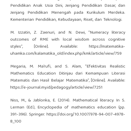
Pendidikan Anak Usia Dini, Jenjang Pendidikan Dasar, dan
Jenjang Pendidikan Menengah pada Kurikulum Merdeka.
Kementerian Pendidikan, Kebudayaan, Riset, dan Teknologi.
M. Izzatin, Z. Zaenuri, and N. Dewi, “Numeracy literacy
outcomes of RME with local wisdom across cognitive
styles”, [Online]. Available:
https://matematika-
uhamka.com/kalamatika_old/index.php/kmk/article/view/759
Megaria, M. Ma’rufi, and S. Alam, “Efektivitas Realistic
Mathematics Education Ditinjau dari Kemampuan Literasi
Matematis dan Hasil Belajar Matematika”, [Online]. Available:
https://e-journal.my.id/pedagogy/article/view/7251
Niss, M., & Jablonka, E. (2014). Mathematical literacy. In S.
Lerman (Ed.), Encyclopedia of mathematics education (pp.
391-396). Springer.
https://doi.org/10.1007/978-94-007-4978-
8_100