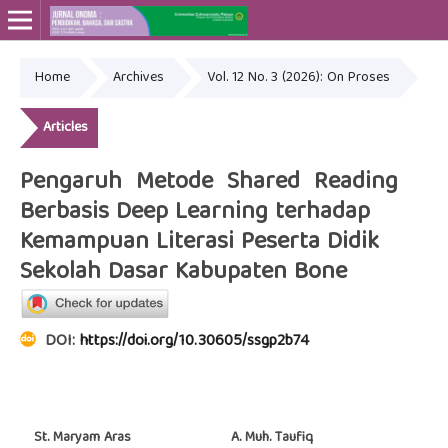
Home
Archives
Vol. 12 No. 3 (2026): On Proses
Online ISSN: 2715-4564
Print ISSN: 2443-3667
Articles
Pengaruh Metode Shared Reading
Berbasis Deep Learning terhadap
Kemampuan Literasi Peserta Didik
Sekolah Dasar Kabupaten Bone
DOI:
https://doi.org/10.30605/ssgp2b74
St. Maryam Aras
A. Muh. Taufiq