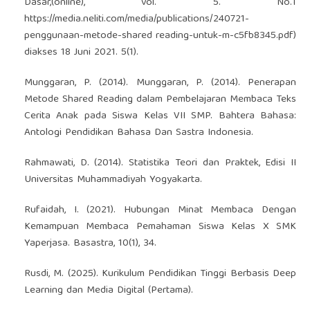
Dasar,(online), vol. 5. No.1
https://media.neliti.com/media/publications/240721-
penggunaan-metode-shared
reading-untuk-m-c5fb8345.pdf)
diakses 18 Juni 2021. 5(1).
Munggaran, P. (2014). Munggaran, P. (2014). Penerapan
Metode Shared Reading dalam Pembelajaran Membaca Teks
Cerita Anak pada Siswa Kelas VII SMP. Bahtera Bahasa:
Antologi Pendidikan Bahasa Dan Sastra Indonesia.
Rahmawati, D. (2014). Statistika Teori dan Praktek, Edisi II
Universitas Muhammadiyah Yogyakarta.
Rufaidah, I. (2021). Hubungan Minat Membaca Dengan
Kemampuan Membaca Pemahaman Siswa Kelas X SMK
Yaperjasa. Basastra, 10(1), 34.
Rusdi, M. (2025). Kurikulum Pendidikan Tinggi Berbasis Deep
Learning dan Media Digital (Pertama).