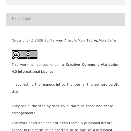
LICENSE
Copyright (c) 2026 St. Maryam Aras, A. Muh. Taufiq, Muh. Safar
This work is licensed under a
Creative Commons Attribution
4.0 International License
.
In submitting the manuscript to the journal, the authors certify
that:
They are authorized by their co-authors to enter into these
arrangements.
The work described has not been formally published before,
except in the form of an abstract or as part of a published