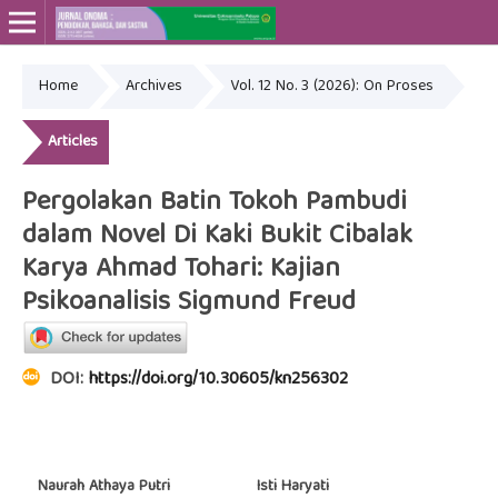
Home
Archives
Vol. 12 No. 3 (2026): On Proses
Online ISSN: 2715-4564
Print ISSN: 2443-3667
Articles
Pergolakan Batin Tokoh Pambudi
dalam Novel Di Kaki Bukit Cibalak
Karya Ahmad Tohari: Kajian
Psikoanalisis Sigmund Freud
DOI:
https://doi.org/10.30605/kn256302
Naurah Athaya Putri
Isti Haryati