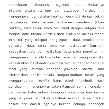
pendekatan psikoanalisis Sigmund Freud, khususnya
interaksi antara
id
,
ego
, dan
superego
. Penelitian ini
menggunakan pendekatan kualitatif deskriptif dengan teknik
pengumpulan data berupa pembacaan mendalam (
close
reading
), serta teknik baca dan catat dengan kutipan teks
menjadi data utama. Analisis data dilakukan melalui model
interaktif yang meliputi pengumpulan data, reduksi data,
penyajian data, serta penarikan kesimpulan (Ummah).
Keabsahan data dan realibilitas data pada penelitian ini
menggunakan metode triangulasi teori dan triangulasi data.
Peneliti akan membandingkan hasil temuan dengan berbagai
teori yang relevan deangan psikologi sastra. Data
dikumpulkan peniliti melalui kutipan-kutioan novel yang
menggambarkan konflik batin tokoh Pambudi. Hasil
penelitian ini menunjukkan tokoh Pambudi sering mengalami
pergolakan batin antara keinginan pribadinya dan norma
yang ia yakni.
Id
tokoh Pambudi muncul dalam bentuk
hasrat dan ambisi,
ego
-nya bekerja sebagai penengah