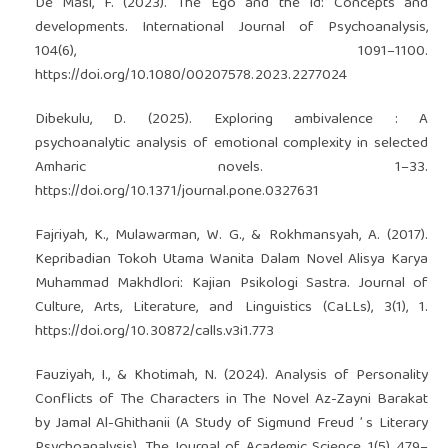
De Masi, F. (2023). The Ego and the Id: Concepts and
developments. International Journal of Psychoanalysis,
104(6), 1091–1100.
https://doi.org/10.1080/00207578.2023.2277024
Dibekulu, D. (2025). Exploring ambivalence : A
psychoanalytic analysis of emotional complexity in selected
Amharic novels. 1–33.
https://doi.org/10.1371/journal.pone.0327631
Fajriyah, K., Mulawarman, W. G., & Rokhmansyah, A. (2017).
Kepribadian Tokoh Utama Wanita Dalam Novel Alisya Karya
Muhammad Makhdlori: Kajian Psikologi Sastra. Journal of
Culture, Arts, Literature, and Linguistics (CaLLs), 3(1), 1.
https://doi.org/10.30872/calls.v3i1.773
Fauziyah, I., & Khotimah, N. (2024). Analysis of Personality
Conflicts of The Characters in The Novel Az-Zayni Barakat
by Jamal Al-Ghithanii (A Study of Sigmund Freud ’ s Literary
Psychoanalysis). The Journal of Academic Science, 1(5), 479–