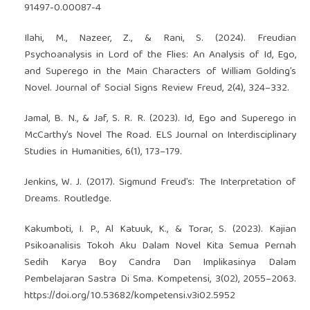
91497-0.00087-4
Ilahi, M., Nazeer, Z., & Rani, S. (2024). Freudian
Psychoanalysis in Lord of the Flies: An Analysis of Id, Ego,
and Superego in the Main Characters of William Golding’s
Novel. Journal of Social Signs Review Freud, 2(4), 324–332.
Jamal, B. N., & Jaf, S. R. R. (2023). Id, Ego and Superego in
McCarthy’s Novel The Road. ELS Journal on Interdisciplinary
Studies in Humanities, 6(1), 173–179.
Jenkins, W. J. (2017). Sigmund Freud’s: The Interpretation of
Dreams. Routledge.
Kakumboti, I. P., Al Katuuk, K., & Torar, S. (2023). Kajian
Psikoanalisis Tokoh Aku Dalam Novel Kita Semua Pernah
Sedih Karya Boy Candra Dan Implikasinya Dalam
Pembelajaran Sastra Di Sma. Kompetensi, 3(02), 2055–2063.
https://doi.org/10.53682/kompetensi.v3i02.5952