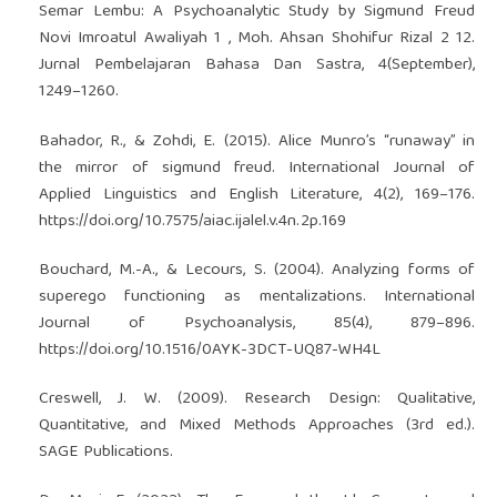
Semar Lembu: A Psychoanalytic Study by Sigmund Freud
Novi Imroatul Awaliyah 1 , Moh. Ahsan Shohifur Rizal 2 12.
Jurnal Pembelajaran Bahasa Dan Sastra, 4(September),
1249–1260.
Bahador, R., & Zohdi, E. (2015). Alice Munro’s “runaway” in
the mirror of sigmund freud. International Journal of
Applied Linguistics and English Literature, 4(2), 169–176.
https://doi.org/10.7575/aiac.ijalel.v.4n.2p.169
Bouchard, M.-A., & Lecours, S. (2004). Analyzing forms of
superego functioning as mentalizations. International
Journal of Psychoanalysis, 85(4), 879–896.
https://doi.org/10.1516/0AYK-3DCT-UQ87-WH4L
Creswell, J. W. (2009). Research Design: Qualitative,
Quantitative, and Mixed Methods Approaches (3rd ed.).
SAGE Publications.