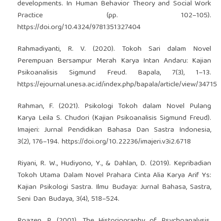
developments. In Human Behavior Theory and Social Work
Practice (pp. 102–105).
https://doi.org/10.4324/9781351327404
Rahmadiyanti, R. V. (2020). Tokoh Sari dalam Novel
Perempuan Bersampur Merah Karya Intan Andaru: Kajian
Psikoanalisis Sigmund Freud. Bapala, 7(3), 1–13.
https://ejournal.unesa.ac.id/index.php/bapala/article/view/34715
Rahman, F. (2021). Psikologi Tokoh dalam Novel Pulang
Karya Leila S. Chudori (Kajian Psikoanalisis Sigmund Freud).
Imajeri: Jurnal Pendidikan Bahasa Dan Sastra Indonesia,
3(2), 176–194.
https://doi.org/10.22236/imajeri.v3i2.6718
Riyani, R. W., Hudiyono, Y., & Dahlan, D. (2019). Kepribadian
Tokoh Utama Dalam Novel Prahara Cinta Alia Karya Arif Ys:
Kajian Psikologi Sastra. Ilmu Budaya: Jurnal Bahasa, Sastra,
Seni Dan Budaya, 3(4), 518–524.
Roazen, P. (2001). The Historiography of Psychoanalysis.