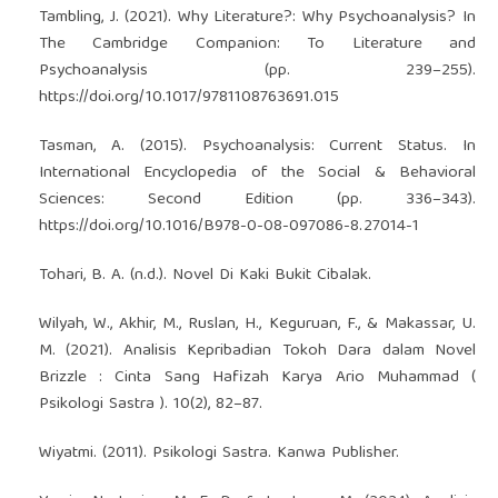
Tambling, J. (2021). Why Literature?: Why Psychoanalysis? In
The Cambridge Companion: To Literature and
Psychoanalysis (pp. 239–255).
https://doi.org/10.1017/9781108763691.015
Tasman, A. (2015). Psychoanalysis: Current Status. In
International Encyclopedia of the Social & Behavioral
Sciences: Second Edition (pp. 336–343).
https://doi.org/10.1016/B978-0-08-097086-8.27014-1
Tohari, B. A. (n.d.). Novel Di Kaki Bukit Cibalak.
Wilyah, W., Akhir, M., Ruslan, H., Keguruan, F., & Makassar, U.
M. (2021). Analisis Kepribadian Tokoh Dara dalam Novel
Brizzle : Cinta Sang Hafizah Karya Ario Muhammad (
Psikologi Sastra ). 10(2), 82–87.
Wiyatmi. (2011). Psikologi Sastra. Kanwa Publisher.