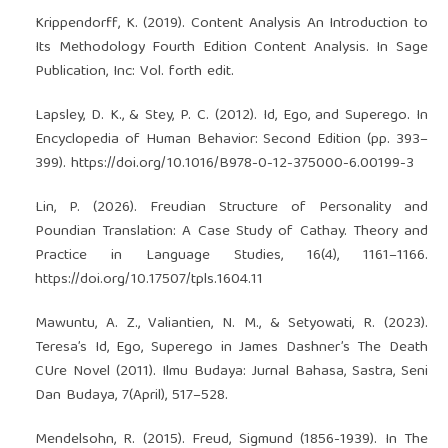
Krippendorff, K. (2019). Content Analysis An Introduction to
Its Methodology Fourth Edition Content Analysis. In Sage
Publication, Inc: Vol. forth edit.
Lapsley, D. K., & Stey, P. C. (2012). Id, Ego, and Superego. In
Encyclopedia of Human Behavior: Second Edition (pp. 393–
399).
https://doi.org/10.1016/B978-0-12-375000-6.00199-3
Lin, P. (2026). Freudian Structure of Personality and
Poundian Translation: A Case Study of Cathay. Theory and
Practice in Language Studies, 16(4), 1161–1166.
https://doi.org/10.17507/tpls.1604.11
Mawuntu, A. Z., Valiantien, N. M., & Setyowati, R. (2023).
Teresa’s Id, Ego, Superego in James Dashner’s The Death
CUre Novel (2011). Ilmu Budaya: Jurnal Bahasa, Sastra, Seni
Dan Budaya, 7(April), 517–528.
Mendelsohn, R. (2015). Freud, Sigmund (1856-1939). In The