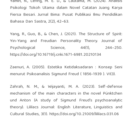
Yamin, N., Lering, M. E. D., & Lautama, M. (2024). Analisis
Psikologi Tokoh Utama dalam Novel Catatan Juang Karya
Fiersa Besari. Jurnal Bima: Pusat Publikasi Ilmu Pendidikan
Bahasa Dan Sastra, 2(2), 42–63.
Yang, R., Guo, B., & Chen, J. (2021). The Structure of Spirit:
Yin-Yang and Freudian Personality Theory. Journal of
Psychological Science, 44(1), 244–250.
https://doi.org/10.16719/j.cnki.1671-6981.20210134
Zaenuri, A. (2005). Estetika Ketidaksadaran : Konsep Seni
menurut Psikoanalisis Sigmund Freud ( 1856-1939 ). VI(3).
Zahrah, N. M., & Wijayanti, M. A. (2023). Self-defense
mechanism of the main characters in the novel Pünktchen
und Anton (A study of Sigmund Freud’s psychoanalytic
theory). Lililacs Journal: English Literature, Linguistics and
Cultural Studies, 3(1).
https://doi.org/10.21009/lililacs.031.06