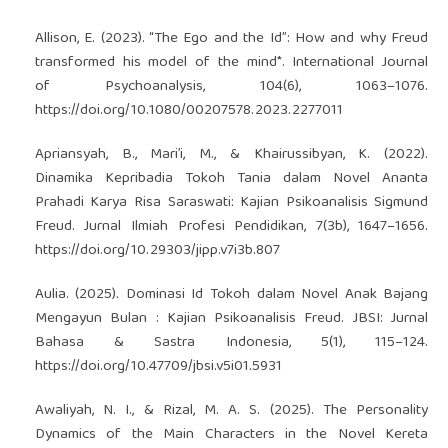
Allison, E. (2023). “The Ego and the Id”: How and why Freud
transformed his model of the mind*. International Journal
of Psychoanalysis, 104(6), 1063–1076.
https://doi.org/10.1080/00207578.2023.2277011
Apriansyah, B., Mari’i, M., & Khairussibyan, K. (2022).
Dinamika Kepribadia Tokoh Tania dalam Novel Ananta
Prahadi Karya Risa Saraswati: Kajian Psikoanalisis Sigmund
Freud. Jurnal Ilmiah Profesi Pendidikan, 7(3b), 1647–1656.
https://doi.org/10.29303/jipp.v7i3b.807
Aulia. (2025). Dominasi Id Tokoh dalam Novel Anak Bajang
Mengayun Bulan : Kajian Psikoanalisis Freud. JBSI: Jurnal
Bahasa & Sastra Indonesia, 5(1), 115–124.
https://doi.org/10.47709/jbsi.v5i01.5931
Awaliyah, N. I., & Rizal, M. A. S. (2025). The Personality
Dynamics of the Main Characters in the Novel Kereta