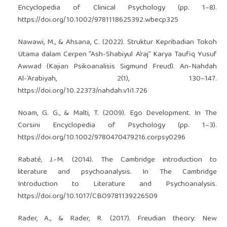
Encyclopedia of Clinical Psychology (pp. 1–8).
https://doi.org/10.1002/9781118625392.wbecp325
Nawawi, M., & Ahsana, C. (2022). Struktur Kepribadian Tokoh
Utama dalam Cerpen “Ash-Shabiyul A’raj” Karya Taufiq Yusuf
Awwad (Kajian Psikoanalisis Sigmund Freud). An-Nahdah
Al-’Arabiyah, 2(1), 130–147.
https://doi.org/10.22373/nahdah.v1i1.726
Noam, G. G., & Malti, T. (2009). Ego Development. In The
Corsini Encyclopedia of Psychology (pp. 1–3).
https://doi.org/10.1002/9780470479216.corpsy0296
Rabaté, J.-M. (2014). The Cambridge introduction to
literature and psychoanalysis. In The Cambridge
Introduction to Literature and Psychoanalysis.
https://doi.org/10.1017/CBO9781139226509
Rader, A., & Rader, R. (2017). Freudian theory: New