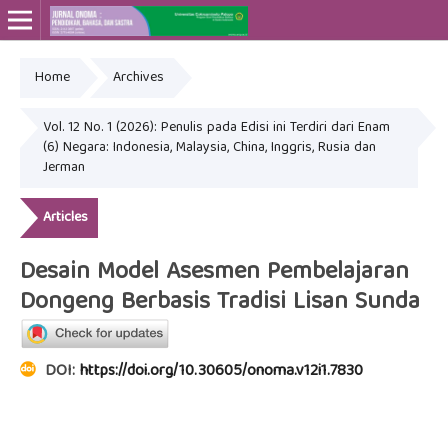
Home
Archives
Online ISSN: 2715-4564
Print ISSN: 2443-3667
Vol. 12 No. 1 (2026): Penulis pada Edisi ini Terdiri dari Enam
(6) Negara: Indonesia, Malaysia, China, Inggris, Rusia dan
Jerman
Articles
Desain Model Asesmen Pembelajaran
Dongeng Berbasis Tradisi Lisan Sunda
DOI:
https://doi.org/10.30605/onoma.v12i1.7830