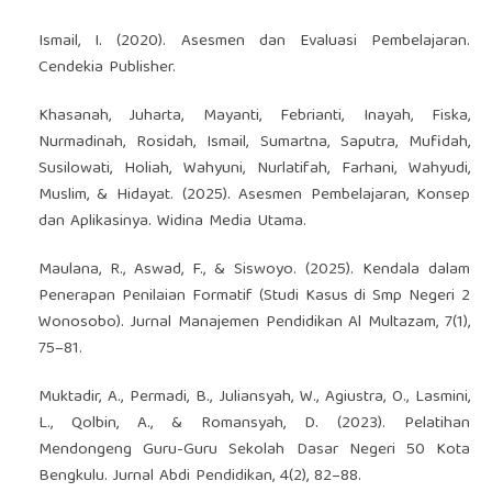
Ismail, I. (2020). Asesmen dan Evaluasi Pembelajaran.
Cendekia Publisher.
Khasanah, Juharta, Mayanti, Febrianti, Inayah, Fiska,
Nurmadinah, Rosidah, Ismail, Sumartna, Saputra, Mufidah,
Susilowati, Holiah, Wahyuni, Nurlatifah, Farhani, Wahyudi,
Muslim, & Hidayat. (2025). Asesmen Pembelajaran, Konsep
dan Aplikasinya. Widina Media Utama.
Maulana, R., Aswad, F., & Siswoyo. (2025). Kendala dalam
Penerapan Penilaian Formatif (Studi Kasus di Smp Negeri 2
Wonosobo). Jurnal Manajemen Pendidikan Al Multazam, 7(1),
75–81.
Muktadir, A., Permadi, B., Juliansyah, W., Agiustra, O., Lasmini,
L., Qolbin, A., & Romansyah, D. (2023). Pelatihan
Mendongeng Guru-Guru Sekolah Dasar Negeri 50 Kota
Bengkulu. Jurnal Abdi Pendidikan, 4(2), 82–88.