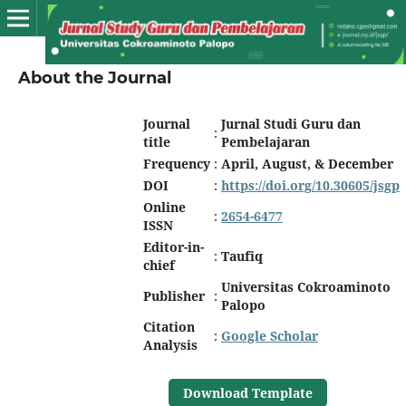
About the Journal
Journal
Jurnal Studi Guru dan
:
title
Pembelajaran
Frequency
:
April, August, & December
DOI
:
https://doi.org/10.30605/jsgp
Online
:
2654-6477
ISSN
Editor-in-
:
Taufiq
chief
Universitas Cokroaminoto
Publisher
:
Palopo
Citation
:
Google Scholar
Analysis
Download Template