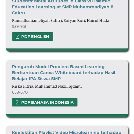
Students' Moral Attitudes in Class VII Islamic
Education Learning at SMP Muhammadiyah 8
Cakru
Ramadhaniameliyah Safitri, Sofyan Rofi, Hairul Huda
939-951
PDF ENGLISH
P
engaruh Model Problem Based Learning
Berbantuan Canva Whiteboard terhadap Hasil
Belajar IPA Siswa SMP
Riska Fitria, Muhammad Nazil Iqdami
658-670
PDF BAHASA INDONESIA
Keefektifan Playlist Video Microlearning terhadap