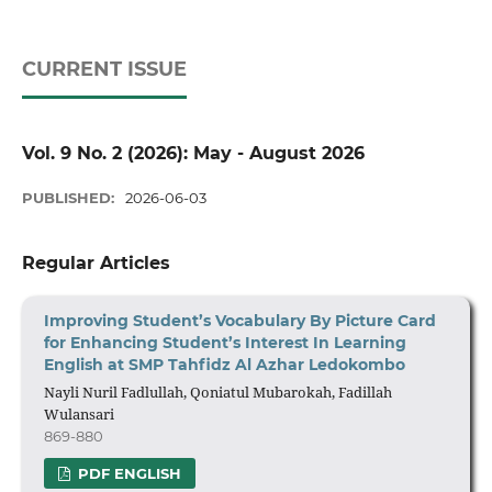
CURRENT ISSUE
Vol. 9 No. 2 (2026): May - August 2026
PUBLISHED:
2026-06-03
Regular Articles
Improving Student’s Vocabulary By Picture Card
for Enhancing Student’s Interest In Learning
English at SMP Tahfid
z A
l Azhar
Ledokombo
Nayli Nuril Fadlullah, Qoniatul Mubarokah, Fadillah
Wulansari
869-880
PDF ENGLISH