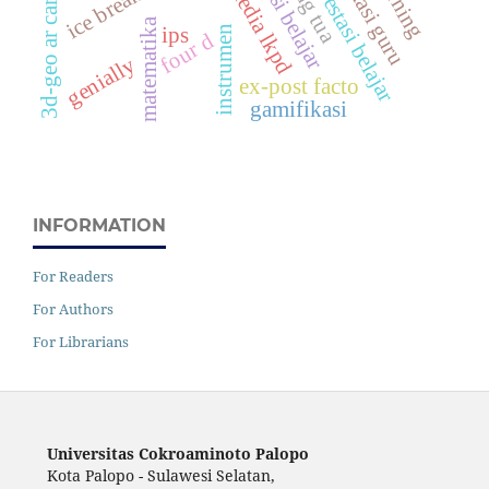
motivasi belajar
prestasi belajar
media lkpd
3d-geo ar cards
matematika
ips
instrumen
four d
genially
ex-post facto
gamifikasi
INFORMATION
For Readers
For Authors
For Librarians
Universitas Cokroaminoto Palopo
Kota Palopo - Sulawesi Selatan,