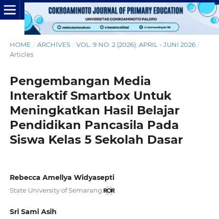
HOME
/
ARCHIVES
/
VOL. 9 NO. 2 (2026): APRIL - JUNI 2026
/
Articles
Pengembangan Media
Interaktif Smartbox Untuk
Meningkatkan Hasil Belajar
Pendidikan Pancasila
Pada
Siswa
Kelas 5 Sekolah Dasar
Rebecca Amellya Widyasepti
State University of Semarang
Sri Sami Asih