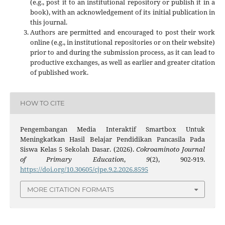
(e.g., post it to an institutional repository or publish it in a
book), with an acknowledgement of its initial publication in
this journal.
Authors are permitted and encouraged to post their work
online (e.g., in institutional repositories or on their website)
prior to and during the submission process, as it can lead to
productive exchanges, as well as earlier and greater citation
of published work.
HOW TO CITE
Pengembangan Media Interaktif Smartbox Untuk
Meningkatkan Hasil Belajar Pendidikan Pancasila Pada
Siswa Kelas 5 Sekolah Dasar. (2026).
Cokroaminoto Journal
of Primary Education
,
9
(2), 902-919.
https://doi.org/10.30605/cjpe.9.2.2026.8595
MORE CITATION FORMATS