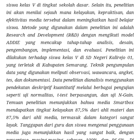
siswa kelas V di tingkat sekolah dasar. Selain itu, penelitian
ini akan menilai sejauh mana kelayakan, kepraktisan, dan
efektivitas media tersebut dalam meningkatkan hasil belajar
siswa. Metode yang digunakan dalam penelitian ini adalah
Research and Development (R&D) dengan mengikuti model
ADDIE yang mencakup tahap-tahap analisis, desain,
pengembangan, implementasi, dan evaluasi. Penelitian ini
dilakukan terhadap siswa kelas V di SD Negeri Kalirejo 01,
yang terletak di Kabupaten Semarang. Teknik pengumpulan
data yang digunakan meliputi observasi, wawancara, angket,
tes, dan dokumentasi. Data penelitian dianalisis menggunakan
pendekatan deskriptif kuantitatif melalui berbagai pengujian
seperti uji normalitas, t-test berpasangan, dan uji N-Gain.
Temuan penelitian menunjukkan bahwa media Smartbox
mendapatkan tingkat kelayakan 87,5% dari ahli materi dan
87,5% dari ahli media, termasuk dalam kategori sangat
layak. Tanggapan dari guru dan siswa mengenai penggunaan
media juga menunjukkan hasil yang sangat baik, dengan
persentase masing-masing sebesar 100% dan 96,6%. Di