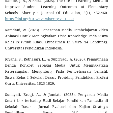
Rambe, J. A., & Erika. (2025). The Use of Learning Media to
Improve Student Learning Outcomes at Elementary
Schools. Alacrity : Journal Of Education, 5(1), 452-460.
https://doi.org/10.52121/alacrity.v5i1.660
Ramdani, W. (2023). Penerapan Media Pembelajaran Video
Animasi Untuk Meningkatkan Civic Knowledge Pada Siswa
Kelas Ix (Studi Kuasi Eksperimen Di SMPN 14 Bandung).
Universitas Pendidikan Indonesia.
Riyana, S., Retnasari, L., & Supriyadi, A. (2020). Penggunaan
Benda Konkret Sebagai Media Untuk Meningkatkan
Keterampilan Menghitung Pada Pembelajaran Tematik
Siswa Kelas I Sekolah Dasar. Prosiding Pendidikan Profesi
Guru, Universitas, 1623-1629.
Sumiyati, Fauqi, A., & Jumiati. (2025). Pengaruh Media
Smart box terhadap Hasil Belajar Pendidikan Pancasila di
Sekolah Dasar . Jurnal Evaluasi dan Kajian Strategis
Pendidikan Dasar, 2(1), 11-16.