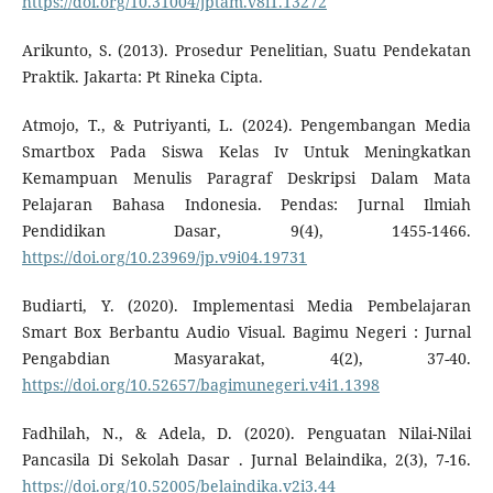
https://doi.org/10.31004/jptam.v8i1.13272
Arikunto, S. (2013). Prosedur Penelitian, Suatu Pendekatan
Praktik. Jakarta: Pt Rineka Cipta.
Atmojo, T., & Putriyanti, L. (2024). Pengembangan Media
Smartbox Pada Siswa Kelas Iv Untuk Meningkatkan
Kemampuan Menulis Paragraf Deskripsi Dalam Mata
Pelajaran Bahasa Indonesia. Pendas: Jurnal Ilmiah
Pendidikan Dasar, 9(4), 1455-1466.
https://doi.org/10.23969/jp.v9i04.19731
Budiarti, Y. (2020). Implementasi Media Pembelajaran
Smart Box Berbantu Audio Visual. Bagimu Negeri : Jurnal
Pengabdian Masyarakat, 4(2), 37-40.
https://doi.org/10.52657/bagimunegeri.v4i1.1398
Fadhilah, N., & Adela, D. (2020). Penguatan Nilai-Nilai
Pancasila Di Sekolah Dasar . Jurnal Belaindika, 2(3), 7-16.
https://doi.org/10.52005/belaindika.v2i3.44