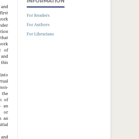
INFORMATION
 and
first
For Readers
work
For Authors
nder
tion
For Librarians
hat
 work
t of
 and
this
into
ctual
non-
 the
n of
o an
y or
h an
tial
 and