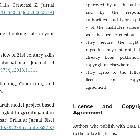
approved by all the autho
tis Generasi Z. Jurnal
and by the responsi
g/10.54065/jld.5.3.2025.794
authorities – tacitly or expli
– of the institutes where
der thinking skills in your
work has been carried out.
They secure the righ
reproduce any material tha
view of 21st century skills
already been publishe
ternational Journal of
copyrighted elsewhere.
2973/iji.2018.1131a
They agree to the follo
license and copyri
Planning, Conducting, and
agreement.
h.
engaruh model project based
License and Copyri
ngkat tinggi ditinjau dari
Agreement
ar. Briliant: Jurnal Riset
Authors who publish with
CJPE
a
/10.28926/briliant.v3i2.187
to the following terms: