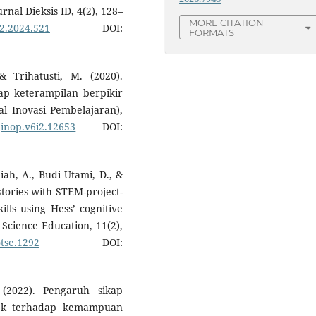
nal Dieksis ID, 4(2), 128–
MORE CITATION
.2.2024.521
DOI:
FORMATS
 Trihatusti, M. (2020).
p keterampilan berpikir
nal Inovasi Pembelajaran),
/jinop.v6i2.12653
DOI:
iah, A., Budi Utami, D., &
stories with STEM-project-
ills using Hess’ cognitive
 Science Education, 11(2),
otse.1292
DOI:
(2022). Pengaruh sikap
oyek terhadap kemampuan