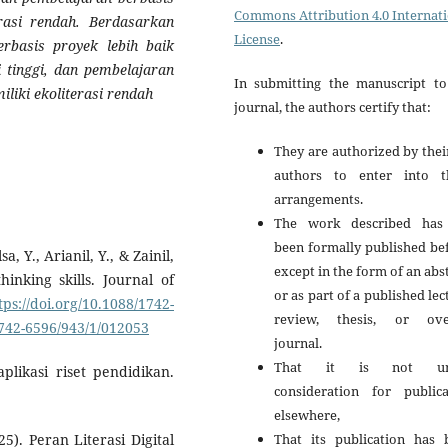
Commons Attribution 4.0 Internat
asi rendah. Berdasarkan
License
.
erbasis proyek lebih baik
i tinggi, dan pembelajaran
In submitting the manuscript to
liki ekoliterasi rendah
journal, the authors certify that:
They are authorized by thei
authors to enter into t
arrangements.
The work described has
been formally published be
, Y., Arianil, Y., & Zainil,
except in the form of an abs
inking skills. Journal of
or as part of a published lec
tps://doi.org/10.1088/1742-
review, thesis, or ove
1742-6596/943/1/012053
journal.
That it is not un
plikasi riset pendidikan.
consideration for publica
elsewhere,
That its publication has 
25). Peran Literasi Digital