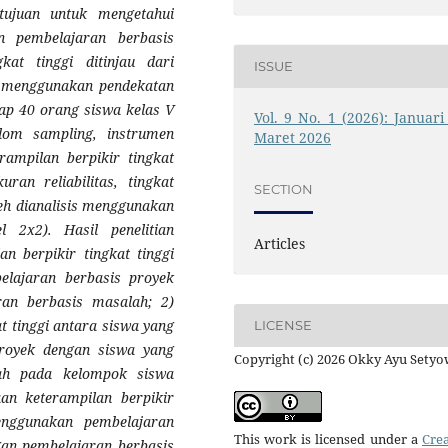
rtujuan untuk mengetahui
n pembelajaran berbasis
kat tinggi ditinjau dari
ISSUE
an menggunakan pendekatan
dap 40 orang siswa kelas V
Vol. 9 No. 1 (2026): Januari 
dom sampling, instrumen
Maret 2026
erampilan berpikir tingkat
uran reliabilitas, tingkat
SECTION
eh dianalisis menggunakan
 2x2). Hasil penelitian
Articles
n berpikir tingkat tinggi
lajaran berbasis proyek
an berbasis masalah; 2)
t tinggi antara siswa yang
LICENSE
royek dengan siswa yang
Copyright (c) 2026 Okky Ayu Setyo
lah pada kelompok siswa
aan keterampilan berpikir
enggunakan pembelajaran
This work is licensed under a
Crea
gan pembelajaran berbasis