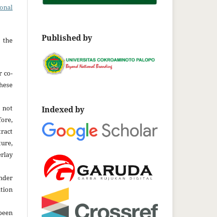
ional
Published by
 the
r co-
hese
 not
Indexed by
fore,
tract
ture,
rlay
der
tion
been