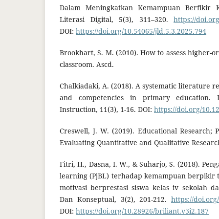
Dalam Meningkatkan Kemampuan Berfikir Kri
Literasi Digital, 5(3), 311–320.
https://doi.or
DOI:
https://doi.org/10.54065/jld.5.3.2025.794
Brookhart, S. M. (2010). How to assess higher-or
classroom. Ascd.
Chalkiadaki, A. (2018). A systematic literature re
and competencies in primary education. In
Instruction, 11(3), 1-16. DOI:
https://doi.org/10.1
Creswell, J. W. (2019). Educational Research; 
Evaluating Quantitative and Qualitative Researc
Fitri, H., Dasna, I. W., & Suharjo, S. (2018). P
learning (PjBL) terhadap kemampuan berpikir ti
motivasi berprestasi siswa kelas iv sekolah das
Dan Konseptual, 3(2), 201-212.
https://doi.org
DOI:
https://doi.org/10.28926/briliant.v3i2.187