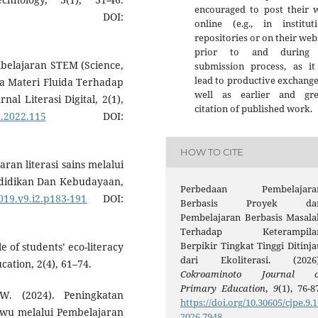
encouraged to post their 
OI:
online (e.g., in instituti
repositories or on their web
prior to and during 
embelajaran STEM (Science,
submission process, as it
lead to productive exchange
a Materi Fluida Terhadap
well as earlier and gre
nal Literasi Digital, 2(1),
citation of published work.
1.2022.115
DOI:
HOW TO CITE
aran literasi sains melalui
ndidikan Dan Kebudayaan,
Perbedaan Pembelajara
2019.v9.i2.p183-191
DOI:
Berbasis Proyek da
Pembelajaran Berbasis Masala
Terhadap Keterampila
Berpikir Tingkat Tinggi Ditinja
e of students’ eco-literacy
dari Ekoliterasi. (2026)
cation, 2(4), 61–74.
Cokroaminoto Journal o
Primary Education
,
9
(1), 76-8
. (2024). Peningkatan
https://doi.org/10.30605/cjpe.9.1
u melalui Pembelajaran
2026.7948