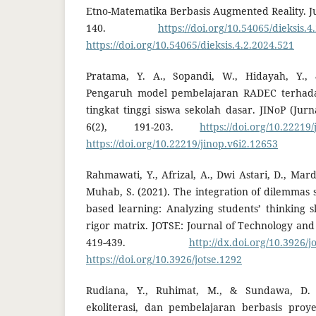
Etno-Matematika Berbasis Augmented Reality. Jur
140.
https://doi.org/10.54065/dieksis.4
https://doi.org/10.54065/dieksis.4.2.2024.521
Pratama, Y. A., Sopandi, W., Hidayah, Y., &
Pengaruh model pembelajaran RADEC terhada
tingkat tinggi siswa sekolah dasar. JINoP (Jur
6(2), 191-203.
https://doi.org/10.22219
https://doi.org/10.22219/jinop.v6i2.12653
Rahmawati, Y., Afrizal, A., Dwi Astari, D., Mard
Muhab, S. (2021). The integration of dilemmas 
based learning: Analyzing students’ thinking sk
rigor matrix. JOTSE: Journal of Technology and
419-439.
http://dx.doi.org/10.3926/j
https://doi.org/10.3926/jotse.1292
Rudiana, Y., Ruhimat, M., & Sundawa, D. 
ekoliterasi, dan pembelajaran berbasis pr