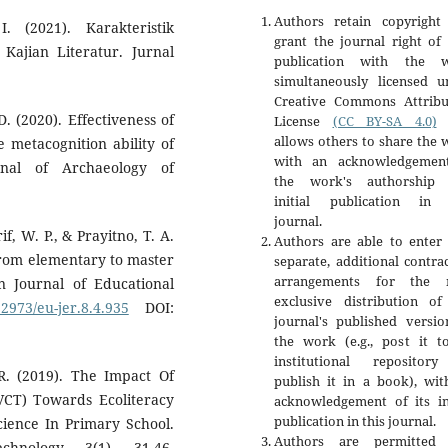
Authors retain copyright
. (2021). Karakteristik
grant the journal right of 
ajian Literatur. Jurnal
publication with the 
simultaneously licensed u
Creative Commons Attribu
. (2020). Effectiveness of
License
(CC BY-SA 4.0)
t
allows others to share the
 metacognition ability of
with an acknowledgemen
rnal of Archaeology of
the work's authorship
initial publication in 
journal.
rif, W. P., & Prayitno, T. A.
Authors are able to enter 
 from elementary to master
separate, additional contra
arrangements for the 
n Journal of Educational
exclusive distribution of
12973/eu-jer.8.4.935
DOI:
journal's published versio
the work (e.g., post it t
institutional repositor
R. (2019). The Impact Of
publish it in a book), wit
(VCT) Towards Ecoliteracy
acknowledgement of its ini
publication in this journal.
Science In Primary School.
Authors are permitted
nology, 3(1), 31-46.