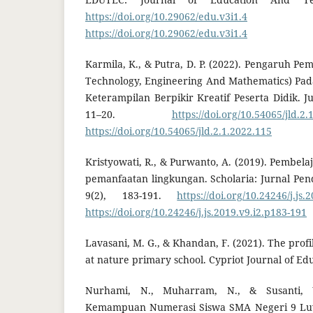
https://doi.org/10.29062/edu.v3i1.4
D
https://doi.org/10.29062/edu.v3i1.4
Karmila, K., & Putra, D. P. (2022). Pengaruh P
Technology, Engineering And Mathematics) Pad
Keterampilan Berpikir Kreatif Peserta Didik. Jur
11–20.
https://doi.org/10.54065/jld.2.
https://doi.org/10.54065/jld.2.1.2022.115
Kristyowati, R., & Purwanto, A. (2019). Pembelaj
pemanfaatan lingkungan. Scholaria: Jurnal Pe
9(2), 183-191.
https://doi.org/10.24246/j.js.
https://doi.org/10.24246/j.js.2019.v9.i2.p183-191
Lavasani, M. G., & Khandan, F. (2021). The profil
at nature primary school. Cypriot Journal of Edu
Nurhami, N., Muharram, N., & Susanti, W
Kemampuan Numerasi Siswa SMA Negeri 9 Luw