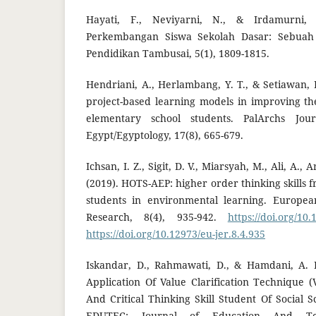
Hayati, F., Neviyarni, N., & Irdamurni, I
Perkembangan Siswa Sekolah Dasar: Sebuah K
Pendidikan Tambusai, 5(1), 1809-1815.
Hendriani, A., Herlambang, Y. T., & Setiawan, D
project-based learning models in improving the
elementary school students. PalArchs Jou
Egypt/Egyptology, 17(8), 665-679.
Ichsan, I. Z., Sigit, D. V., Miarsyah, M., Ali, A., A
(2019). HOTS-AEP: higher order thinking skills
students in environmental learning. Europea
Research, 8(4), 935-942.
https://doi.org/10.
https://doi.org/10.12973/eu-jer.8.4.935
Iskandar, D., Rahmawati, D., & Hamdani, A. 
Application Of Value Clarification Technique 
And Critical Thinking Skill Student Of Social 
EDUTEC: Journal of Education And Tech