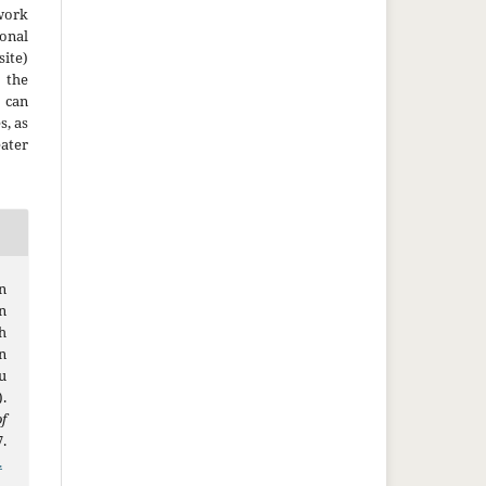
work
onal
site)
the
 can
s, as
ater
n
n
h
n
u
.
f
7.
.