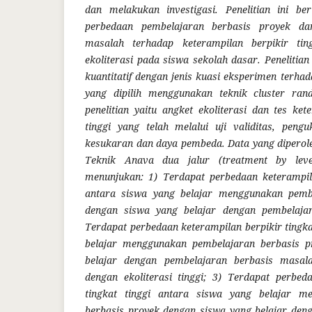
dan melakukan investigasi. Penelitian ini be
perbedaan pembelajaran berbasis proyek da
masalah terhadap keterampilan berpikir ting
ekoliterasi pada siswa sekolah dasar. Peneliti
kuantitatif dengan jenis kuasi eksperimen terha
yang dipilih menggunakan teknik cluster ran
penelitian yaitu angket ekoliterasi dan tes ket
tinggi yang telah melalui uji validitas, penguk
kesukaran dan daya pembeda. Data yang diperol
Teknik Anava dua jalur (treatment by level
menunjukan
: 1) Terdapat perbedaan keterampila
antara siswa yang belajar menggunakan pembe
dengan siswa yang belajar dengan pembelajar
Terdapat perbedaan keterampilan berpikir tingka
belajar menggunakan pembelajaran berbasis p
belajar dengan pembelajaran berbasis masa
dengan ekoliterasi tinggi; 3) Terdapat perbed
tingkat tinggi antara siswa yang belajar m
berbasis proyek dengan siswa yang belajar den