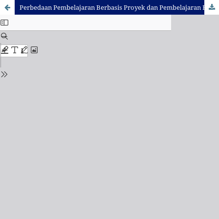
Perbedaan Pembelajaran Berbasis Proyek dan Pembelajaran Berbasis Masalah Terhadap Keterampilan Berpikir Tingkat Tinggi Ditinjau dari Ekoliterasi.