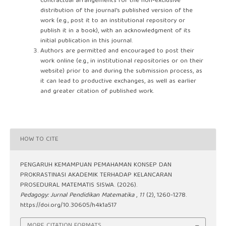
contractual arrangements for the non-exclusive
distribution of the journal's published version of the
work (e.g., post it to an institutional repository or
publish it in a book), with an acknowledgment of its
initial publication in this journal.
Authors are permitted and encouraged to post their
work online (e.g., in institutional repositories or on their
website) prior to and during the submission process, as
it can lead to productive exchanges, as well as earlier
and greater citation of published work.
HOW TO CITE
PENGARUH KEMAMPUAN PEMAHAMAN KONSEP DAN
PROKRASTINASI AKADEMIK TERHADAP KELANCARAN
PROSEDURAL MATEMATIS SISWA. (2026).
Pedagogy: Jurnal Pendidikan Matematika
,
11
(2), 1260-1278.
https://doi.org/10.30605/h4k1a517
MORE CITATION FORMATS