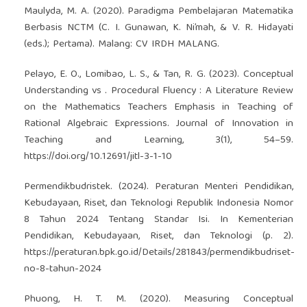
Maulyda, M. A. (2020). Paradigma Pembelajaran Matematika
Berbasis NCTM (C. I. Gunawan, K. Ni’mah, & V. R. Hidayati
(eds.); Pertama). Malang: CV IRDH MALANG.
Pelayo, E. O., Lomibao, L. S., & Tan, R. G. (2023). Conceptual
Understanding vs . Procedural Fluency : A Literature Review
on the Mathematics Teachers Emphasis in Teaching of
Rational Algebraic Expressions. Journal of Innovation in
Teaching and Learning, 3(1), 54–59.
https://doi.org/10.12691/jitl-3-1-10
Permendikbudristek. (2024). Peraturan Menteri Pendidikan,
Kebudayaan, Riset, dan Teknologi Republik Indonesia Nomor
8 Tahun 2024 Tentang Standar Isi. In Kementerian
Pendidikan, Kebudayaan, Riset, dan Teknologi (p. 2).
https://peraturan.bpk.go.id/Details/281843/permendikbudriset-
no-8-tahun-2024
Phuong, H. T. M. (2020). Measuring Conceptual