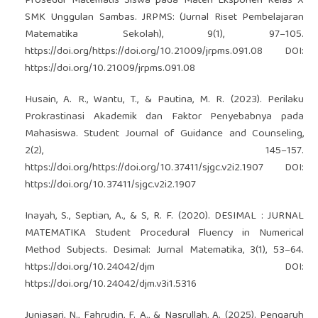
Prosedur Matematis Siswa pada Materi Eksponen Kelas X
SMK Unggulan Sambas. JRPMS: (Jurnal Riset Pembelajaran
Matematika Sekolah), 9(1), 97–105.
https://doi.org/https://doi.org/10.21009/jrpms.091.08
DOI:
https://doi.org/10.21009/jrpms.091.08
Husain, A. R., Wantu, T., & Pautina, M. R. (2023). Perilaku
Prokrastinasi Akademik dan Faktor Penyebabnya pada
Mahasiswa. Student Journal of Guidance and Counseling,
2(2), 145–157.
https://doi.org/https://doi.org/10.37411/sjgc.v2i2.1907
DOI:
https://doi.org/10.37411/sjgc.v2i2.1907
Inayah, S., Septian, A., & S, R. F. (2020). DESIMAL : JURNAL
MATEMATIKA Student Procedural Fluency in Numerical
Method Subjects. Desimal: Jurnal Matematika, 3(1), 53–64.
https://doi.org/10.24042/djm
DOI:
https://doi.org/10.24042/djm.v3i1.5316
Juniasari, N., Fahrudin, F. A., & Nasrullah, A. (2025). Pengaruh