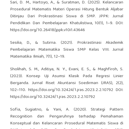
Sari, D. M., Hartoyo, A., & Suratman, D. (2025). Kelancaran
Prosedural Matematis Materi Operasi Hitung Bentuk Aljabar
Ditinjau Dari Prokrastinasi Siswa di SMP. JPPK: Jurnal
Pendidikan Dan Pembelajaran Khatulistiwa, 10(1), 1–9. DOI:
https://doi.org/10.26418/jppk.v10i1.43646
Sesilia, D., & Sutirna. (2021). Prokrastinasi Akademik
Pembelajaran Matematika Siswa SMP Kelas VIII. Jurnal
Matematika Ilmiah, 7(1), 12–19.
Sholihah, S. M., Aditiya, N. Y., Evani, E. S., & Maghfiroh, S.
(2023). Konsep Uji Asumsi Klasik Pada Regresi Linier
Berganda. Jurnal Riset Akuntansi Soedirman (JRAS), 2(2),
102–110.
https://doi.org/10.32424/1.jras.2023.2.2.10792
DOI:
https://doi.org/10.32424/1.jras.2023.2.2.10792
Sofia, Sugiatno, & Yani, A. (2020). Strategi Pattern
Recognition dan Pengaruhnya terhadap Pemahaman
Konseptual dan Kelancaran Prosedural Matematis Siswa di