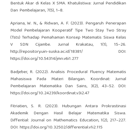
Bentuk Akar di Kelas X SMA. Khatulistiwa: Jurnal Pendidikan
Dan Pembelajaran, 7(5), 1–8.
Apriana, W. N., & Ridwan, A. F. (2023). Pengaruh Penerapan
Model Pembelajaran Kooperatif Tipe Two Stay Two Stray
(Tsts) Terhadap Pemahaman Konsep Matematis Siswa Kelas
V SDN Cijambe. Jurnal Krakatau, 1(1), 15–26.
http://repository.uin-suska.ac.id/18381/
DOI:
https://doi.org/10.54314/jmn.v6i1.277
Badjeber, R. (2022). Analisis Procedural Fluency Matematis
Mahasiswa Pada Materi Bilangan. Koordinat: Jurnal
Pembelajaran Matematika Dan Sains, 3(2), 43–52. DOI:
https://doi.org/10.24239/koordinat.v3i2.47
Fitriatien, S. R. (2023). Hubungan Antara Prokrastinasi
Akademik Dengan Hasil Belajar Matematika Siswa.
Diffential: Journal on Mathematics Education, 1(2), 217–227.
DOI:
https://doi.org/10.32502/differential.v1i2.115