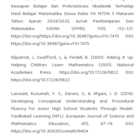
Kesiapan Belajar dan Prokrastinasi Akademik Terhadap
Hasil Belajar Matematika Siswa Kelas VII MTSN 3 Mataram
Tahun Ajaran 2024/2025. Jurnal Pembelajaran Dan
Matematika SIGMA (JPMS), 11(1), 112–121.
https://doi.org/https://doi.org/10.36987/jpms.v11i1.7475
DOI:
https://doi.org/10.36987/jpms.v11i1.7475
Kilpatrick, J., Swafford, J., & Findell, B. (2001). Adding It Up:
Helping Children Learn Mathematics (2001). National
Academies Press.
https://doi.org/10.17226/9822
DOI:
https://doi.org/10.17226/9822
Laswadi, Kusumah, Y. S., Darwis, S., & Afgani, J. D. (2016).
Developing Conceptual Understanding and Procedural
Fluency for Junior High School Students Through Model-
Facilitated Learning (MFL). European Journal of Science and
Mathematics Education, 4(1), 67–74. DOI:
https://doi.org/10.30935/scimath/9454