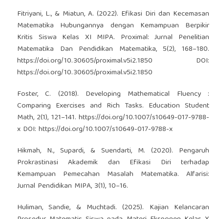
Fitriyani, L., & Miatun, A. (2022). Efikasi Diri dan Kecemasan
Matematika Hubungannya dengan Kemampuan Berpikir
Kritis Siswa Kelas XI MIPA. Proximal: Jurnal Penelitian
Matematika Dan Pendidikan Matematika, 5(2), 168–180.
https://doi.org/10.30605/proximal.v5i2.1850
DOI:
https://doi.org/10.30605/proximal.v5i2.1850
Foster, C. (2018). Developing Mathematical Fluency :
Comparing Exercises and Rich Tasks. Education Student
Math, 2(1), 121–141.
https://doi.org/10.1007/s10649-017-9788-
x
DOI:
https://doi.org/10.1007/s10649-017-9788-x
Hikmah, N., Supardi, & Suendarti, M. (2020). Pengaruh
Prokrastinasi Akademik dan Efikasi Diri terhadap
Kemampuan Pemecahan Masalah Matematika. Alfarisi:
Jurnal Pendidikan MIPA, 3(1), 10–16.
Huliman, Sandie, & Muchtadi. (2025). Kajian Kelancaran