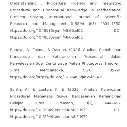
Understanding , Procedural Fluency and Integrating
Procedural and Conceptual Knowledge in Mathematical
Problem Solving. International Journal of Scientific
Research and Management (IJRSM), 8(5), 1334–1350.
https://doi.org/10.18535/ijsrm/v8i05.el02
DOI:
https://doi.org/10.18535/ijsrm/v8i05.el02
Rahayu, A., Fatima, & Dasriah. (2021). Analisis Pemahaman
Konseptual dan Keterampilan Prosedural dalam
Penyelesaian Soal Cerita pada Materi Phytagoras Theorem.
Jurnal Mercumatika, 5(2), 85–91.
https://doi.org/https://doi.org/10.26486/jm.v5i2.1433
Safitri, A., & Lestari, K. E. (2022). Analisis Kelancaran
Prosedural Matematis Siswa Berdasarkan Kemandirian
Belajar. Jurnal Educatio, 8(2), 444–452.
https://doi.org/10.31949/educatio.v8i2.1979
DOI:
https://doi.org/10.31949/educatio.v8i2.1979