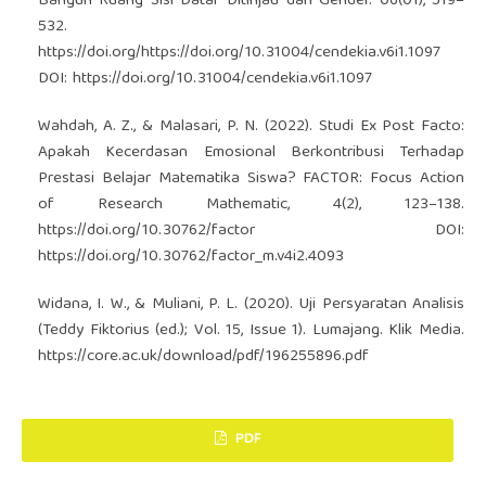
Bangun Ruang Sisi Datar Ditinjau dari Gender. 06(01), 519–
532.
https://doi.org/https://doi.org/10.31004/cendekia.v6i1.1097
DOI:
https://doi.org/10.31004/cendekia.v6i1.1097
Wahdah, A. Z., & Malasari, P. N. (2022). Studi Ex Post Facto:
Apakah Kecerdasan Emosional Berkontribusi Terhadap
Prestasi Belajar Matematika Siswa? FACTOR: Focus Action
of Research Mathematic, 4(2), 123–138.
https://doi.org/10.30762/factor
DOI:
https://doi.org/10.30762/factor_m.v4i2.4093
Widana, I. W., & Muliani, P. L. (2020). Uji Persyaratan Analisis
(Teddy Fiktorius (ed.); Vol. 15, Issue 1). Lumajang. Klik Media.
https://core.ac.uk/download/pdf/196255896.pdf
PDF