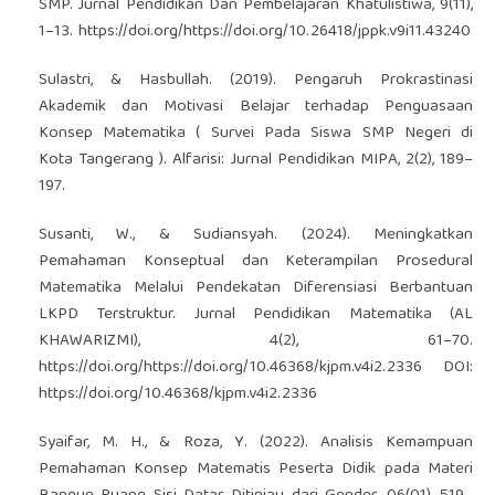
SMP. Jurnal Pendidikan Dan Pembelajaran Khatulistiwa, 9(11),
1–13.
https://doi.org/https://doi.org/10.26418/jppk.v9i11.43240
Sulastri, & Hasbullah. (2019). Pengaruh Prokrastinasi
Akademik dan Motivasi Belajar terhadap Penguasaan
Konsep Matematika ( Survei Pada Siswa SMP Negeri di
Kota Tangerang ). Alfarisi: Jurnal Pendidikan MIPA, 2(2), 189–
197.
Susanti, W., & Sudiansyah. (2024). Meningkatkan
Pemahaman Konseptual dan Keterampilan Prosedural
Matematika Melalui Pendekatan Diferensiasi Berbantuan
LKPD Terstruktur. Jurnal Pendidikan Matematika (AL
KHAWARIZMI), 4(2), 61–70.
https://doi.org/https://doi.org/10.46368/kjpm.v4i2.2336
DOI:
https://doi.org/10.46368/kjpm.v4i2.2336
Syaifar, M. H., & Roza, Y. (2022). Analisis Kemampuan
Pemahaman Konsep Matematis Peserta Didik pada Materi