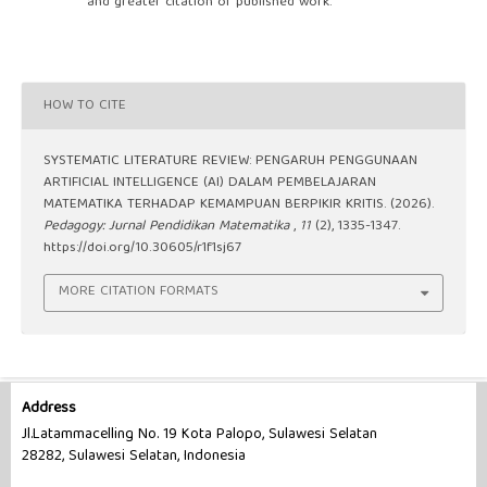
and greater citation of published work.
HOW TO CITE
SYSTEMATIC LITERATURE REVIEW: PENGARUH PENGGUNAAN
ARTIFICIAL INTELLIGENCE (AI) DALAM PEMBELAJARAN
MATEMATIKA TERHADAP KEMAMPUAN BERPIKIR KRITIS. (2026).
Pedagogy: Jurnal Pendidikan Matematika
,
11
(2), 1335-1347.
https://doi.org/10.30605/r1f1sj67
MORE CITATION FORMATS
Address
Jl.Latammacelling No. 19 Kota Palopo, Sulawesi Selatan
28282, Sulawesi Selatan, Indonesia