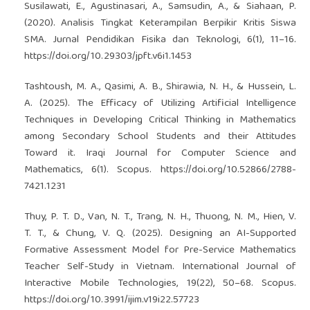
Susilawati, E., Agustinasari, A., Samsudin, A., & Siahaan, P.
(2020). Analisis Tingkat Keterampilan Berpikir Kritis Siswa
SMA. Jurnal Pendidikan Fisika dan Teknologi, 6(1), 11–16.
https://doi.org/10.29303/jpft.v6i1.1453
Tashtoush, M. A., Qasimi, A. B., Shirawia, N. H., & Hussein, L.
A. (2025). The Efficacy of Utilizing Artificial Intelligence
Techniques in Developing Critical Thinking in Mathematics
among Secondary School Students and their Attitudes
Toward it. Iraqi Journal for Computer Science and
Mathematics, 6(1). Scopus.
https://doi.org/10.52866/2788-
7421.1231
Thuy, P. T. D., Van, N. T., Trang, N. H., Thuong, N. M., Hien, V.
T. T., & Chung, V. Q. (2025). Designing an AI-Supported
Formative Assessment Model for Pre-Service Mathematics
Teacher Self-Study in Vietnam. International Journal of
Interactive Mobile Technologies, 19(22), 50–68. Scopus.
https://doi.org/10.3991/ijim.v19i22.57723