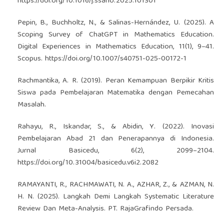
https://doi.org/10.1016/j.ssaho.2025.101301
Pepin, B., Buchholtz, N., & Salinas-Hernández, U. (2025). A
Scoping Survey of ChatGPT in Mathematics Education.
Digital Experiences in Mathematics Education, 11(1), 9–41.
Scopus.
https://doi.org/10.1007/s40751-025-00172-1
Rachmantika, A. R. (2019). Peran Kemampuan Berpikir Kritis
Siswa pada Pembelajaran Matematika dengan Pemecahan
Masalah.
Rahayu, R., Iskandar, S., & Abidin, Y. (2022). Inovasi
Pembelajaran Abad 21 dan Penerapannya di Indonesia.
Jurnal Basicedu, 6(2), 2099–2104.
https://doi.org/10.31004/basicedu.v6i2.2082
RAMAYANTI, R., RACHMAWATI, N. A., AZHAR, Z., & AZMAN, N.
H. N. (2025). Langkah Demi Langkah Systematic Literature
Review Dan Meta-Analysis. PT. RajaGrafindo Persada.