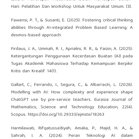
Hari: Pelatihan Dan Workshop Untuk Masyarakat Umum. (3).
Fawensi, P. T., & Susanti, E. (2025). Fostering critical thinking
abilities through AI-integrated Problem Based Learning: A
desmos-based approach.
Firdaus, J. A., Ummah, R. I., Aprialini, R. R., & Faizin, A. (2025).
Ketergantungan Penggunaan Kecerdasan Buatan (AI) pada
Tugas Akademik Mahasiswa Terhadap Kemampuan Berpikir
Kritis dan Kreatif. 14(1).
Gallart, C., Ferrando, I., Segura, C., & Albarracín, L. (2026).
Modelling with AI: How complexity and experience shape
ChatGPT use by pre-service teachers. Eurasia Journal of
Mathematics, Science and Technology Education, 22(4).
Scopus.
https://doi.org/10.29333/ejmste/18263
Harmilawati, Rifqatussa’diyah, Amalia, P., Majid, H. A., &
Sahrah, I. A. (2024). Peran Teknologi AI dalam