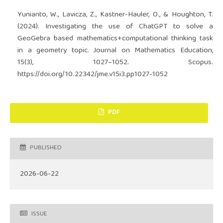
Yunianto, W., Lavicza, Z., Kastner-Hauler, O., & Houghton, T.
(2024). Investigating the use of ChatGPT to solve a
GeoGebra based mathematics+computational thinking task
in a geometry topic. Journal on Mathematics Education,
15(3), 1027–1052. Scopus.
https://doi.org/10.22342/jme.v15i3.pp1027-1052
PDF
PUBLISHED
2026-06-22
ISSUE