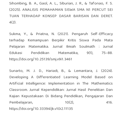
Sihombing, B. A., Gaol, A. L., Siburian, J. R., & Tafonao, F. S.
(2025). ANALISIS PEMAHAMAN SISWA SMA N1 PERCUT SEI
TUAN TERHADAP KONSEP DASAR BARISAN DAN DERET.
4(2).
Sukma, Y., & Priatna, N. (2021). Pengaruh Self-Efficacy
terhadap Kemampuan Berpikir Kritis Siswa Pada Mata
Pelajaran Matematika. Jurnal Ilmiah Soulmath : Jurnal
Edukasi Pendidikan Matematika, 9(1), 75–88.
https://doi.org/10.25139/smj.v9i1.3461
Sunarto, M. J. D., Hariadi, B., & Lemantara, J. (2024).
Developing A Differentiated Learning Model Based on
Artificial Intelligence: Implementation in The Mathematics
Classroom. Jurnal Kependidikan: Jurnal Hasil Penelitian Dan
Kajian Kepustakaan Di Bidang Pendidikan, Pengajaran Dan
Pembelajaran, 10(2), 416.
https://doi.org/10.33394/jk.v10i2.11135