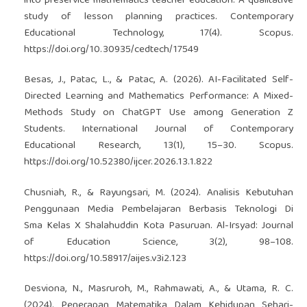
into preservice mathematics teacher education: A qualitative
study of lesson planning practices. Contemporary
Educational Technology, 17(4). Scopus.
https://doi.org/10.30935/cedtech/17549
Besas, J., Patac, L., & Patac, A. (2026). AI-Facilitated Self-
Directed Learning and Mathematics Performance: A Mixed-
Methods Study on ChatGPT Use among Generation Z
Students. International Journal of Contemporary
Educational Research, 13(1), 15–30. Scopus.
https://doi.org/10.52380/ijcer.2026.13.1.822
Chusniah, R., & Rayungsari, M. (2024). Analisis Kebutuhan
Penggunaan Media Pembelajaran Berbasis Teknologi Di
Sma Kelas X Shalahuddin Kota Pasuruan. Al-Irsyad: Journal
of Education Science, 3(2), 98–108.
https://doi.org/10.58917/aijes.v3i2.123
Desviona, N., Masruroh, M., Rahmawati, A., & Utama, R. C.
(2024). Penerapan Matematika Dalam Kehidupan Sehari-