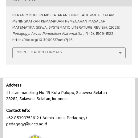
PERAN MODEL PEMBELAJARAN THINK TALK WRITE DALAM
MENINGKATKAN KEMAMPUAN PEMECAHAN MASALAH
MATEMATIKA SISWA: SYSTEMATIC LITERATURE REVIEW. (2026).
Pedagogy: Jurnal Pendidikan Matematika
,
11
(2), 1509-1522.
https://doi.org/10.30605/7nmk7j45
MORE CITATION FORMATS
Address
Jl.Latammacelling No. 19 Kota Palopo, Sulawesi Selatan
28282, Sulawesi Selatan, Indonesia
Contact Info:
+62 85399753612 ( Admin Jurnal Pedagogy)
pedagogy@uncp.ac.id