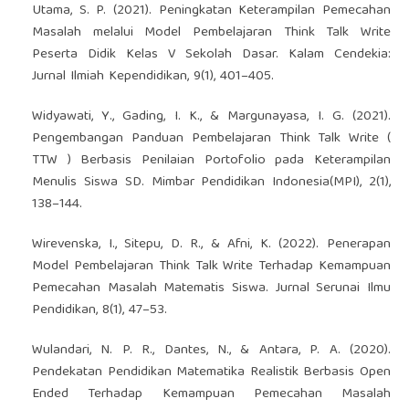
Utama, S. P. (2021). Peningkatan Keterampilan Pemecahan
Masalah melalui Model Pembelajaran Think Talk Write
Peserta Didik Kelas V Sekolah Dasar. Kalam Cendekia:
Jurnal Ilmiah Kependidikan, 9(1), 401–405.
Widyawati, Y., Gading, I. K., & Margunayasa, I. G. (2021).
Pengembangan Panduan Pembelajaran Think Talk Write (
TTW ) Berbasis Penilaian Portofolio pada Keterampilan
Menulis Siswa SD. Mimbar Pendidikan Indonesia(MPI), 2(1),
138–144.
Wirevenska, I., Sitepu, D. R., & Afni, K. (2022). Penerapan
Model Pembelajaran Think Talk Write Terhadap Kemampuan
Pemecahan Masalah Matematis Siswa. Jurnal Serunai Ilmu
Pendidikan, 8(1), 47–53.
Wulandari, N. P. R., Dantes, N., & Antara, P. A. (2020).
Pendekatan Pendidikan Matematika Realistik Berbasis Open
Ended Terhadap Kemampuan Pemecahan Masalah