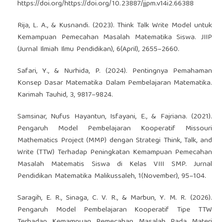
https://doi.org/https://doi.org/10.23887/jjpm.v14i2.66388
Rija, L. A., & Kusnandi. (2023). Think Talk Write Model untuk
Kemampuan Pemecahan Masalah Matematika Siswa. JIIP
(Jurnal Ilmiah Ilmu Pendidikan), 6(April), 2655–2660.
Safari, Y., & Nurhida, P. (2024). Pentingnya Pemahaman
Konsep Dasar Matematika Dalam Pembelajaran Matematika.
Karimah Tauhid, 3, 9817–9824.
Samsinar, Nufus Hayantun, Isfayani, E., & Fajriana. (2021).
Pengaruh Model Pembelajaran Kooperatif Missouri
Mathematics Project (MMP) dengan Strategi Think, Talk, and
Write (TTW) Terhadap Peningkatan Kemampuan Pemecahan
Masalah Matematis Siswa di Kelas VIII SMP. Jurnal
Pendidikan Matematika Malikussaleh, 1(November), 95–104.
Saragih, E. R., Sinaga, C. V. R., & Marbun, Y. M. R. (2026).
Pengaruh Model Pembelajaran Kooperatif Tipe TTW
Terhadap Kemampuan Pemecahan Masalah Pada Materi