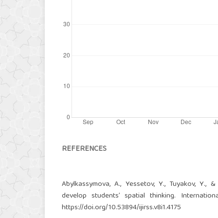
REFERENCES
Abylkassymova, A., Yessetov, Y., Tuyakov, Y., 
develop students’ spatial thinking. Internatio
https://doi.org/10.53894/ijirss.v8i1.4175