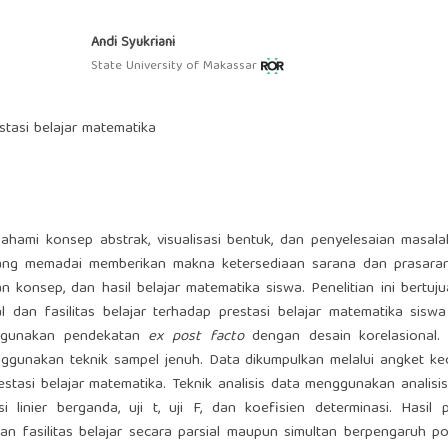
Andi Syukriani
State University of Makassar
restasi belajar matematika
hami konsep abstrak, visualisasi bentuk, dan penyelesaian masala
a yang memadai memberikan makna ketersediaan sarana dan prasar
konsep, dan hasil belajar matematika siswa. Penelitian ini bertuj
l dan fasilitas belajar terhadap prestasi belajar matematika sisw
ggunakan pendekatan
ex post facto
dengan desain korelasional. 
enggunakan teknik sampel jenuh. Data dikumpulkan melalui angket k
prestasi belajar matematika. Teknik analisis data menggunakan analisis 
esi linier berganda, uji t, uji F, dan koefisien determinasi. Hasil p
n fasilitas belajar secara parsial maupun simultan berpengaruh po