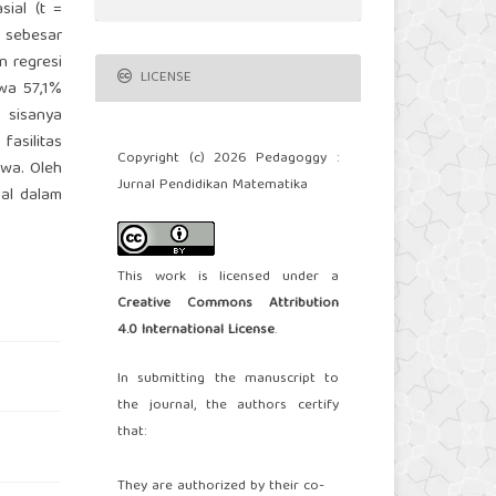
sial (t =
g sebesar
n regresi
LICENSE
hwa 57,1%
n sisanya
fasilitas
Copyright (c) 2026 Pedagoggy :
wa. Oleh
Jurnal Pendidikan Matematika
mal dalam
This work is licensed under a
Creative Commons Attribution
4.0 International License
.
In submitting the manuscript to
the journal, the authors certify
that:
They are authorized by their co-