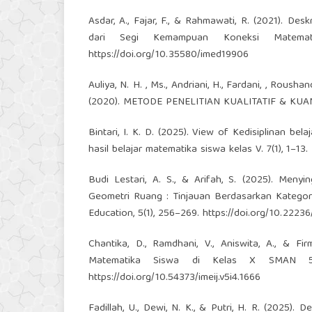
Asdar, A., Fajar, F., & Rahmawati, R. (2021). De
dari Segi Kemampuan Koneksi Matemati
https://doi.org/10.35580/imed19906
Auliya, N. H. , Ms., Andriani, H., Fardani, , Roushan
(2020). METODE PENELITIAN KUALITATIF & KUAN
Bintari, I. K. D. (2025). View of Kedisiplinan b
hasil belajar matematika siswa kelas V. 7(1), 1–13.
Budi Lestari, A. S., & Arifah, S. (2025). Men
Geometri Ruang : Tinjauan Berdasarkan Kategor
Education, 5(1), 256–269.
https://doi.org/10.22236
Chantika, D., Ramdhani, V., Aniswita, A., & Fi
Matematika Siswa di Kelas X SMAN 5 Buk
https://doi.org/10.54373/imeij.v5i4.1666
Fadillah, U., Dewi, N. K., & Putri, H. R. (2025