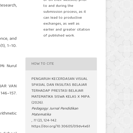
or on their website) prior
Research,
to and during the
submission process, as it
can lead to productive
exchanges, as well as
earlier and greater citation
of published work.
gence, and
1), 1–10.
HOW TO CITE
 Mi Nurul
PENGARUH KECERDASAN VISUAL
SPASIAL DAN FASILITAS BELAJAR
AJAR VAN
TERHADAP PRESTASI BELAJAR
46–157.
MATEMATIKA SISWA KELAS X MIPA.
(2026).
Pedagogy: Jurnal Pendidikan
rithmetic
Matematika
,
11
(2), 124-142.
https://doi.org/10.30605/09dv4x61