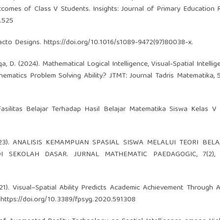
tcomes of Class V Students. Insights: Journal of Primary Education 
1.525
Facto Designs.
https://doi.org/10.1016/s1089-9472(97)80038-x
.
stqa, D. (2024). Mathematical Logical Intelligence, Visual-Spatial Intelli
ematics Problem Solving Ability? JTMT: Journal Tadris Matematika, 5(
asilitas Belajar Terhadap Hasil Belajar Matematika Siswa Kelas V
 (2023). ANALISIS KEMAMPUAN SPASIAL SISWA MELALUI TEORI BEL
 SEKOLAH DASAR. JURNAL MATHEMATIC PAEDAGOGIC, 7(2), 1
(2021). Visual–Spatial Ability Predicts Academic Achievement Through A
.
https://doi.org/10.3389/fpsyg.2020.591308