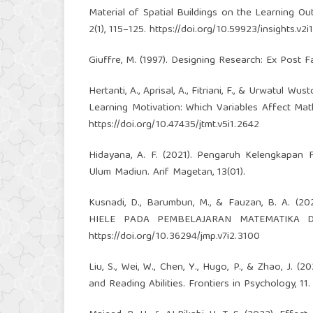
Material of Spatial Buildings on the Learning Ou
2(1), 115–125.
https://doi.org/10.59923/insights.v2i
Giuffre, M. (1997). Designing Research: Ex Post 
Hertanti, A., Aprisal, A., Fitriani, F., & Urwatul Wu
Learning Motivation: Which Variables Affect Math
https://doi.org/10.47435/jtmt.v5i1.2642
Hidayana, A. F. (2021). Pengaruh Kelengkapan F
Ulum Madiun. Arif Magetan, 13(01).
Kusnadi, D., Barumbun, M., & Fauzan, B. A.
HIELE PADA PEMBELAJARAN MATEMATIKA DI
https://doi.org/10.36294/jmp.v7i2.3100
Liu, S., Wei, W., Chen, Y., Hugo, P., & Zhao, J. 
and Reading Abilities. Frontiers in Psychology, 11