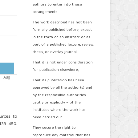
authors to enter into these
arrangements.
The work described has not been
formally published before, except
in the form of an abstract or as
part of a published lecture, review,
thesis, or overlay journal.
That it is not under consideration
for publication elsewhere,
That its publication has been
approved by all the author(s) and
by the responsible authorities –
tacitly or explicitly – of the
institutes where the work has
ources to
been carried out.
 439–450.
They secure the right to
reproduce any material that has