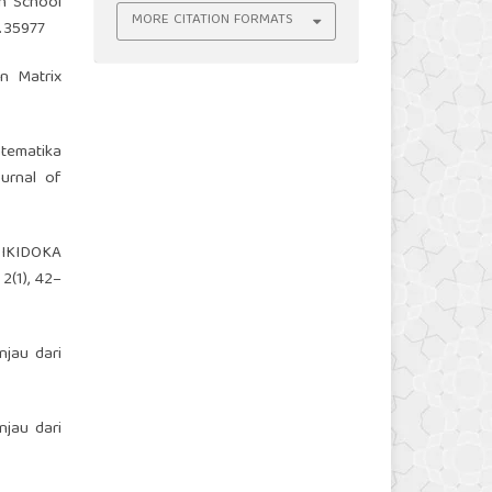
gh School
MORE CITATION FORMATS
4.35977
on Matrix
atematika
urnal of
SIKIDOKA
(1), 42–
njau dari
njau dari