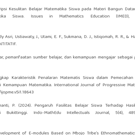
skripsi Kesulitan Belajar Matematika Siswa pada Materi Bangun Datar
ka Siswa. Issues in Mathematics Education (IMED), 5
dy Asri, Ustiawaty, J., Utami, E. F., Sukmana, D. J., Istiqomah, R. R., & H
TITATIF.
elajar, pemanfaatan sumber belajar, dan kemampuan mengajar sebagai 
yingkap Karakteristik Penalaran Matematis Siswa dalam Pemecahan
i Kemampuan Matematika. International Journal of Progressive Mat
/ijopme.v5i1.18643
rmanti, P. (2024). Pengaruh Fasilitas Belajar Siswa Terhadap Hasi
ittinggi. Indo-MathEdu Intellectuals Journal, 5(4), 489
). Development of E-modules Based on Mbojo Tribe’s Ethnomathemati