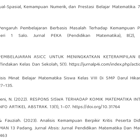
sual-Spasial, Kemampuan Numerik, dan Prestasi Belajar Matematika. 7
5). Pengaruh Pembelajaran Berbasis Masalah Terhadap Kemampuan P
 1 Salo. Jurnal PEKA (Pendidikan Matematika), 8(2), 2
GI PEMBELAJARAN ASICC UNTUK MENINGKATKAN KETERAMPILAN B
 Tindakan Kelas Dan Sekolah, 5(1).
https://jurnalp4i.com/index.php/acti
nalisis Minat Belajar Matematika Siswa Kelas VIII Di SMP Darul Hik
27–135.
Marhaeni, N. (2022). RESPONS SISWA TERHADAP KOMIK MATEMATIKA IN
O ARTIKEL ABSTRAK. 13(1), 1–07.
https://doi.org/10.31764
R., & Fauziah. (2023). Analisis Kemampuan Berpikir Kritis Peserta Di
AN 13 Padang. Jurnal Absis: Jurnal Pendidikan Matematika Dan Mat
1463