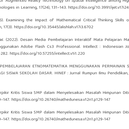
ct of Augmented Reality Technology on Spatial Intelligence among Hi
ologies in Learning, 17(24), 131–143.
https://doi.org/10.3991/ijet.v17i2
025). Examining the Impact of Mathematical Critical Thinking Skills 
, 17(3).
https://doi.org/10.35445/alishlah.v17i3.6702
son, W. (2022). Desain Media Pembelajaran Interaktif Mata Pelajaran M
unakan Adobe Flash Cs3 Professional. Intellect : Indonesian Jo
–282.
https://doi.org/10.57255/intellect.v1i1.220
KTIVITAS PEMBELAJARAN ETNOMATEMATIKA MENGGUNAKAN PERMAINAN 
SWA SEKOLAH DASAR. HINEF : Jurnal Rumpun Ilmu Pendidikan, 2
 Berpikir Kritis Siswa SMP dalam Menyelesaikan Masalah Himpunan Diti
9–147.
https://doi.org/10.26740/mathedunesa.v12n1.p129-147
 Berpikir Kritis Siswa SMP dalam Menyelesaikan Masalah Himpunan Diti
9–147.
https://doi.org/10.26740/mathedunesa.v12n1.p129-147