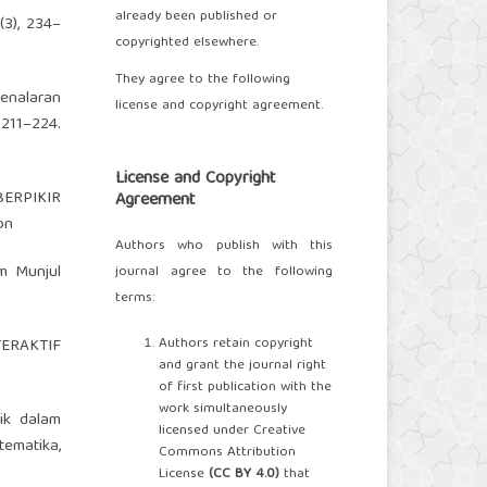
already been published or
(3), 234–
copyrighted elsewhere.
They agree to the following
enalaran
license and copyright agreement.
11–224.
License and Copyright
ERPIKIR
Agreement
on
Authors who publish with this
am Munjul
journal agree to the following
terms:
Authors retain copyright
TERAKTIF
and grant the journal right
of first publication with the
work simultaneously
dik dalam
licensed under Creative
ematika,
Commons Attribution
License
(
CC BY 4.0
)
that