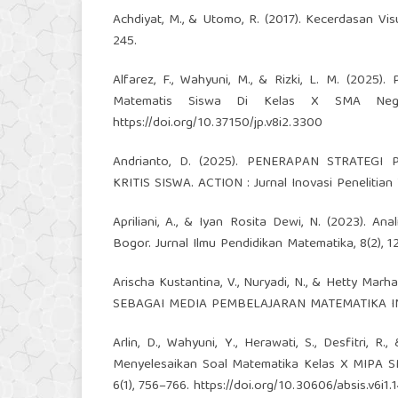
Achdiyat, M., & Utomo, R. (2017). Kecerdasan Vi
245.
Alfarez, F., Wahyuni, M., & Rizki, L. M. (202
Matematis Siswa Di Kelas X SMA Negeri
https://doi.org/10.37150/jp.v8i2.3300
Andrianto, D. (2025). PENERAPAN STRATE
KRITIS SISWA. ACTION : Jurnal Inovasi Penelitian
Apriliani, A., & Iyan Rosita Dewi, N. (2023). A
Bogor. Jurnal Ilmu Pendidikan Matematika, 8(2), 1
Arischa Kustantina, V., Nuryadi, N., & Hetty 
SEBAGAI MEDIA PEMBELAJARAN MATEMATIKA INF
Arlin, D., Wahyuni, Y., Herawati, S., Desfitri, 
Menyelesaikan Soal Matematika Kelas X MIPA SM
6(1), 756–766.
https://doi.org/10.30606/absis.v6i1.