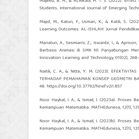
Majeed, B. H., & ALRikabi, H. T. S. (2022). Effe
Students. International Journal of Emerging Techn
Majid, M., Katuri, F., Usman, K., & Katili, S. (2
Learning Outcomes. AL-ISHLAH: Jurnal Pendidikan
Mariatun, A., Sesmiarni, Z., Iswantir, I., & Apri
Berbasis Animasi di SMK N1 Panyabungan Mengg
Innovation Learning and Technology, 01(02), 268
Naitili, C. A., & Nitte, Y. M. (2023). EFE
TERHADAP PEMAHAMAN KONSEP GEOMETRI BAGI SI
48.
https://doi.org/10.37792/hinef.v2i1.857
Noor Haykal, I. A., & Ismail, I. (2023a). Proses
Kemampuan Matematika. MATHEdunesa, 12(1), 12
Noor Haykal, I. A., & Ismail, I. (2023b). Proses
Kemampuan Matematika. MATHEdunesa, 12(1), 12