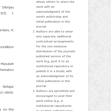
allows others to share the
work with an
 Ditinjau
acknowledgment of the
(1), 1.
work's authorship and
initial publication in this
journal.
ardani, H.
Authors are able to enter
into separate, additional
contractual arrangements
for the non-exclusive
prediktor
distribution of the journal's
published version of the
work (e.g., post it to an
 Masalah
institutional repository or
hematics
publish it in a book), with
an acknowledgment of its
initial publication in this
journal.
l Belajar
Authors are permitted and
2–4900.
encouraged to post their
work online (e.g., in
institutional repositories
cs on the