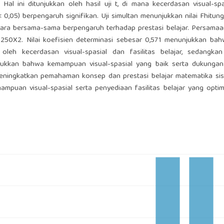
 Hal ini ditunjukkan oleh hasil uji t, di mana kecerdasan visual-spa
 p < 0,05) berpengaruh signifikan. Uji simultan menunjukkan nilai Fhitun
secara bersama-sama berpengaruh terhadap prestasi belajar. Persamaa
,250X2. Nilai koefisien determinasi sebesar 0,571 menunjukkan ba
n oleh kecerdasan visual-spasial dan fasilitas belajar, sedangka
njukkan bahwa kemampuan visual-spasial yang baik serta dukungan 
eningkatkan pemahaman konsep dan prestasi belajar matematika sis
mpuan visual-spasial serta penyediaan fasilitas belajar yang opti