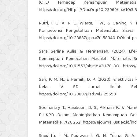
(CTL) Terhadap Kemampuan Matemati
https://doi.org/Https://Doi.Org/10.23969/Jp.V10i3.
Putri, I. G. A. P. L., Wiarta, I. W., & Ganing,
Kompetensi Pengetahuan Matematika Siswa Se
https://doi.org/10.23887/jipp.v7i1.58340
DOI:
https
Sara Serlina Aulia & Hermansah. (2024). Efe
Kemampuan Pemecahan Masalah Matematis Siswa
https://doi.org/10.61553/abjme.v2i1.78
DOI:
https:/
Sari, P. M. N., & Parmiti, D. P. (2020). Efektivi
Kelas IV SD. Jurnal Ilmiah Se
https://doi.org/10.23887/jisd.v4i2.25558
Soemantry, T., Hasibuan, D. S., Alkhairi, F., & M
E-LKPD Dalam Meningkatkan Kemampuan Berpiki
Matematika, 7(2), 252.
https://ejournal.ust.ac.id/
Sugiarta, I. M., Pujawan, I. G. N., Trisna, G.