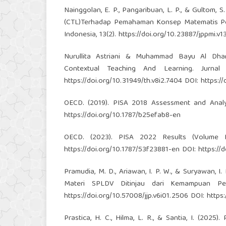
Nainggolan, E. P., Pangaribuan, L. P., & Gultom, 
(CTL)Terhadap Pemahaman Konsep Matematis Pese
Indonesia, 13(2).
https://doi.org/10.23887/jppmi.v1
Nurullita Astriani & Muhammad Bayu Al Dha
Contextual Teaching And Learning. Jurnal
https://doi.org/10.31949/th.v8i2.7404
DOI:
https:/
OECD. (2019). PISA 2018 Assessment and Analy
https://doi.org/10.1787/b25efab8-en
OECD. (2023). PISA 2022 Results (Volume I
https://doi.org/10.1787/53f23881-en
DOI:
https://
Pramudia, M. D., Ariawan, I. P. W., & Suryawan, I
Materi SPLDV Ditinjau dari Kemampuan Pem
https://doi.org/10.57008/jjp.v6i01.2506
DOI:
https:
Prastica, H. C., Hilma, L. R., & Santia, I. (20