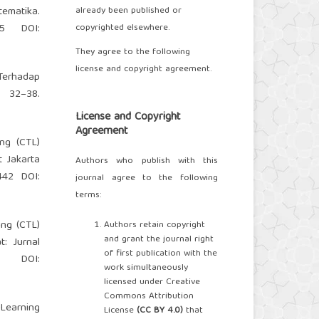
tematika.
already been published or
45
DOI:
copyrighted elsewhere.
They agree to the following
license and copyright agreement.
 Terhadap
 32–38.
License and Copyright
Agreement
ng (CTL)
 Jakarta
Authors who publish with this
442
DOI:
journal agree to the following
terms:
ing (CTL)
Authors retain copyright
and grant the journal right
: Jurnal
of first publication with the
OI:
work simultaneously
licensed under Creative
Commons Attribution
 Learning
License
(
CC BY 4.0
)
that