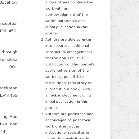
ducation,
allows others to share the
work with an
acknowledgment of the
work's authorship and
onceptual
initial publication in this
436–450.
journal.
Authors are able to enter
into separate, additional
s through
contractual arrangements
for the non-exclusive
tematika
distribution of the journal's
OI:
published version of the
work (e.g., post it to an
institutional repository or
endekatan
publish it in a book), with
k.v1i1.155
an acknowledgment of its
initial publication in this
journal.
Authors are permitted and
ching And
encouraged to post their
tika dan
work online (e.g., in
144
institutional repositories