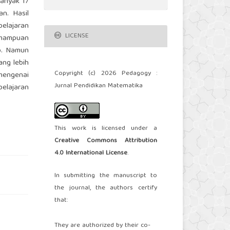
banyak 17
an. Hasil
belajaran
LICENSE
emampuan
p. Namun
ang lebih
Copyright (c) 2026 Pedagogy :
 mengenai
Jurnal Pendidikan Matematika
elajaran
This work is licensed under a
Creative Commons Attribution
4.0 International License
.
In submitting the manuscript to
the journal, the authors certify
that:
They are authorized by their co-