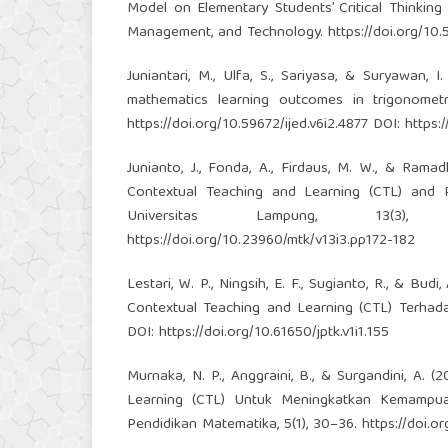
Model on Elementary Students’ Critical Thinking 
Management, and Technology.
https://doi.org/10
Juniantari, M., Ulfa, S., Sariyasa, & Suryawan,
mathematics learning outcomes in trigonometr
https://doi.org/10.59672/ijed.v6i2.4877
DOI:
https:
Junianto, J., Fonda, A., Firdaus, M. W., & Rama
Contextual Teaching and Learning (CTL) and 
Universitas Lampung, 13(3
https://doi.org/10.23960/mtk/v13i3.pp172-182
Lestari, W. P., Ningsih, E. F., Sugianto, R., & B
Contextual Teaching and Learning (CTL) Terhada
DOI:
https://doi.org/10.61650/jptk.v1i1.155
Murnaka, N. P., Anggraini, B., & Surgandini, A.
Learning (CTL) Untuk Meningkatkan Kemampua
Pendidikan Matematika, 5(1), 30–36.
https://doi.or