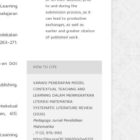
or on their website) prior
 Learning
to and during the
submission process, as it
elajaran
can lead to productive
exchanges, as well as
earlier and greater citation
ndekatan
of published work.
263–271.
8-en
DOI:
HOW TO CITE
VARIASI PENERAPAN MODEL
lishing.
CONTEXTUAL TEACHING AND
LEARNING DALAM MENINGKATKAN
LITERASI MATEMATIKA:
ntekstual
SYSTEMATIC LITERATURE REVIEW.
n, 6(1).
(2026).
Pedagogy: Jurnal Pendidikan
Matematika
,
11
(2), 976-990.
 Learning
https://doi.org/10.30605/a7vy5321