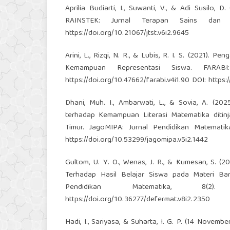
Aprilia Budiarti, I., Suwanti, V., & Adi Susilo
RAINSTEK: Jurnal Terapan Sains dan T
https://doi.org/10.21067/jtst.v6i2.9645
Arini, L., Rizqi, N. R., & Lubis, R. I. S. (2021)
Kemampuan Representasi Siswa. FARABI
https://doi.org/10.47662/farabi.v4i1.90
DOI:
https:
Dhani, Muh. I., Ambarwati, L., & Sovia, A. (2
terhadap Kemampuan Literasi Matematika diti
Timur. JagoMIPA: Jurnal Pendidikan Matemati
https://doi.org/10.53299/jagomipa.v5i2.1442
Gultom, U. Y. O., Wenas, J. R., & Kumesan, S. 
Terhadap Hasil Belajar Siswa pada Materi B
Pendidikan Matematika, 8(
https://doi.org/10.36277/defermat.v8i2.2350
Hadi, I., Sariyasa, & Suharta, I. G. P. (14 Novem