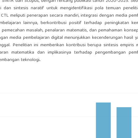
ks SINTA dan Scopus, dengan rentang publikasi tahun 2020-2025. Se
si dan sintesis naratif untuk mengidentifikasi pola temuan peneliti
CTL meliputi penerapan secara mandiri, integrasi dengan media pem
mbelajaran lainnya, berkontribusi positif terhadap peningkatan k
pek pemecahan masalah, penalaran matematis, dan pemahaman konse
ngan media pembelajaran digital menunjukkan kecenderungan hasil y
gal. Penelitian ini memberikan kontribusi berupa sintesis empiris
aran matematika dan implikasinya terhadap pengembangan pemb
rkembangan teknologi
.