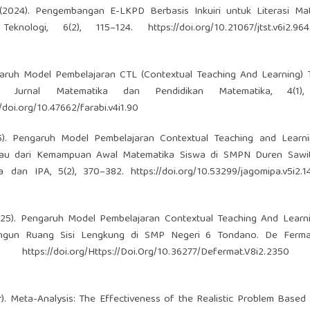
, D. (2024). Pengembangan E-LKPD Berbasis Inkuiri untuk Literasi Ma
eknologi, 6(2), 115–124.
https://doi.org/10.21067/jtst.v6i2.96
. Pengaruh Model Pembelajaran CTL (Contextual Teaching And Learning)
: Jurnal Matematika dan Pendidikan Matematika, 4(1),
//doi.org/10.47662/farabi.v4i1.90
025). Pengaruh Model Pembelajaran Contextual Teaching and Learni
njau dari Kemampuan Awal Matematika Siswa di SMPN Duren Sawit
ka dan IPA, 5(2), 370–382.
https://doi.org/10.53299/jagomipa.v5i2.1
(2025). Pengaruh Model Pembelajaran Contextual Teaching And Learn
angun Ruang Sisi Lengkung di SMP Negeri 6 Tondano. De Fermat
2).
https://doi.org/Https://Doi.Org/10.36277/Defermat.V8i2.2350
D
ber). Meta-Analysis: The Effectiveness of the Realistic Problem Based