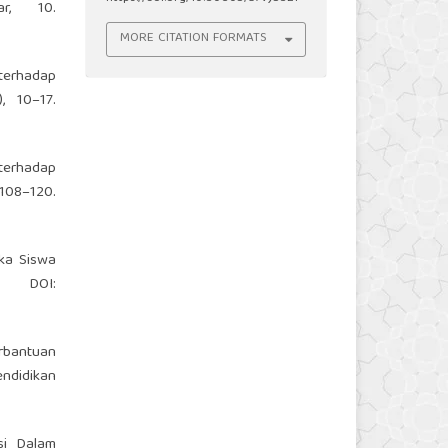
r, 10.
MORE CITATION FORMATS
 terhadap
, 10–17.
terhadap
108–120.
uka Siswa
DOI:
erbantuan
ndidikan
asi Dalam