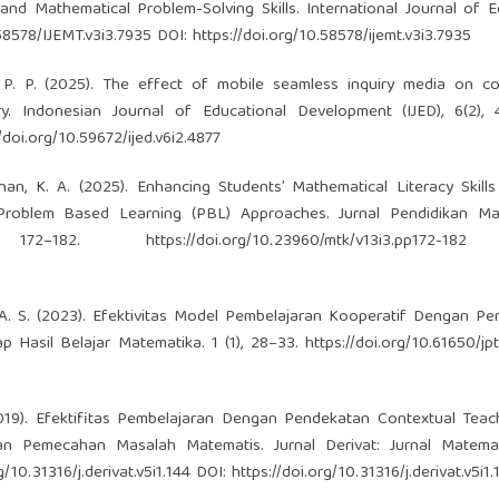
and Mathematical Problem-Solving Skills. International Journal of E
.58578/IJEMT.v3i3.7935
DOI:
https://doi.org/10.58578/ijemt.v3i3.7935
 I. P. P. (2025). The effect of mobile seamless inquiry media on c
y. Indonesian Journal of Educational Development (IJED), 6(2), 
//doi.org/10.59672/ijed.v6i2.4877
dhan, K. A. (2025). Enhancing Students’ Mathematical Literacy Skill
Problem Based Learning (PBL) Approaches. Jurnal Pendidikan Ma
), 172–182.
https://doi.org/10.23960/mtk/v13i3.pp172-182
D
udi, A. S. (2023). Efektivitas Model Pembelajaran Kooperatif Dengan P
p Hasil Belajar Matematika. 1 (1), 28–33.
https://doi.org/10.61650/jpt
 (2019). Efektifitas Pembelajaran Dengan Pendekatan Contextual Tea
n Pemecahan Masalah Matematis. Jurnal Derivat: Jurnal Matema
g/10.31316/j.derivat.v5i1.144
DOI:
https://doi.org/10.31316/j.derivat.v5i1.