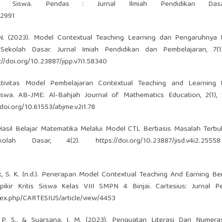
s Siswa. Pendas : Jurnal Ilmiah Pendidikan Dasa
32991
 N. N. (2023). Model Contextual Teaching Learning dan Pengaruhnya
kolah Dasar. Jurnal Imiah Pendidikan dan Pembelajaran, 7(1)
://doi.org/10.23887/jipp.v7i1.58340
ktivitas Model Pembelajaran Contextual Teaching and Learning 
. AB-JME: Al-Bahjah Journal of Mathematics Education, 2(1), 
/doi.org/10.61553/abjme.v2i1.78
tas Hasil Belajar Matematika Melalui Model CTL Berbasis Masalah Terb
kolah Dasar, 4(2).
https://doi.org/10.23887/jisd.v4i2.25558
anik, S. K. (n.d.). Penerapan Model Contextual Teaching And Earning B
r Kritis Siswa Kelas VIII SMPN 4 Binjai. Cartesius: Jurnal Pe
index.php/CARTESIUS/article/view/4453
 A. P. S., & Suarsana, I. M. (2023). Penguatan Literasi Dan Numer