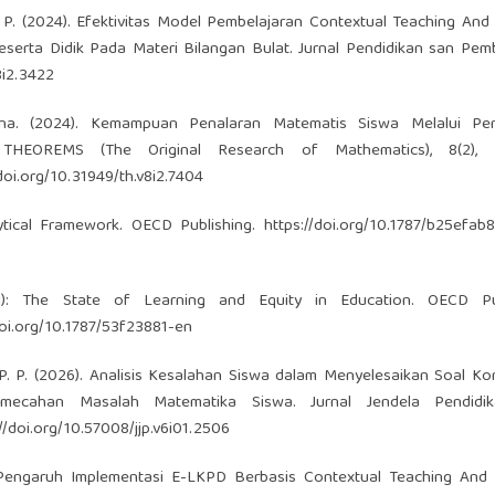
S. P. (2024). Efektivitas Model Pembelajaran Contextual Teaching And
rta Didik Pada Materi Bilangan Bulat. Jurnal Pendidikan san Pemb
3i2.3422
na. (2024). Kemampuan Penalaran Matematis Siswa Melalui Pe
 THEOREMS (The Original Research of Mathematics), 8(2), 
/doi.org/10.31949/th.v8i2.7404
tical Framework. OECD Publishing.
https://doi.org/10.1787/b25efab
): The State of Learning and Equity in Education. OECD Pub
doi.org/10.1787/53f23881-en
. P. P. (2026). Analisis Kesalahan Siswa dalam Menyelesaikan Soal Ko
ecahan Masalah Matematika Siswa. Jurnal Jendela Pendidika
//doi.org/10.57008/jjp.v6i01.2506
25). Pengaruh Implementasi E-LKPD Berbasis Contextual Teaching And