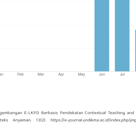
 Pengembangan E-LKPD Berbasis Pendekatan Contextual Teaching and
teks Anyaman. 13(2).
https://e-journal.undikma.ac.id/index.php/j