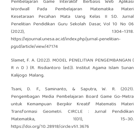
Pembelajaran Game Interaktif Berbasis Web Aplikasi
Wordwall Pada Pembelajaran Matematika Materi
Kesetaraan Pecahan Mata Uang Kelas II SD. Jurnal
Penelitian Pendidikan Guru Sekolah Dasar, Vol 10 No 06
(2022), 1304–1318.
https://ejournal.unesa.ac.id/index.php/jurnal-penelitian-
pgsd/article/view/47174
Slamet, F. A. (2022). MODEL PENELITIAN PENGEMBANGAN (
R n D ) (R. Risdiantoro (ed.)). Institut Agama Islam Sunan
Kalijogo Malang.
Tsani, D. F., Saminanto, & Saputra, W. R. (2021).
Pengembagan Media Pembelajaran Board Game Go-Metra
untuk Kemampuan Berpikir Kreatif Matematis Materi
Transformasi Geometri. CIRCLE : Jurnal Pendidikan
Matematika, 1(01), 15–30.
https://doi.org/10.28918/circle.v1i1.3676