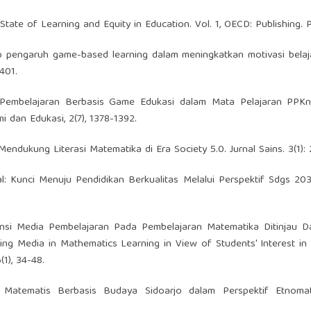
tate of Learning and Equity in Education. Vol. 1, OECD: Publishing. P
adap pengaruh game-based learning dalam meningkatkan motivasi belaj
401.
ia Pembelajaran Berbasis Game Edukasi dalam Mata Pelajaran PPK
 dan Edukasi, 2(7), 1378-1392.
endukung Literasi Matematika di Era Society 5.0. Jurnal Sains. 3(1): 
gital: Kunci Menuju Pendidikan Berkualitas Melalui Perspektif Sdgs 203
Urgensi Media Pembelajaran Pada Pembelajaran Matematika Ditinjau D
ng Media in Mathematics Learning in View of Students' Interest in
1), 34-48.
si Matematis Berbasis Budaya Sidoarjo dalam Perspektif Etnomat