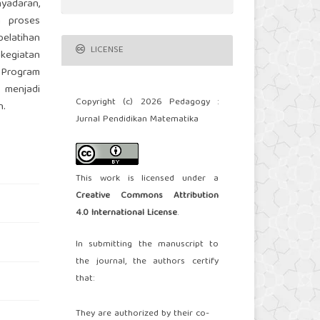
nyadaran,
m proses
elatihan
LICENSE
kegiatan
. Program
 menjadi
Copyright (c) 2026 Pedagogy :
h.
Jurnal Pendidikan Matematika
This work is licensed under a
Creative Commons Attribution
4.0 International License
.
In submitting the manuscript to
the journal, the authors certify
that:
They are authorized by their co-