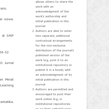
allows others to share the
work with an
aris.
acknowledgment of the
work's authorship and
ar siswa.
initial publication in this
journal.
Authors are able to enter
n di SMP
into separate, additional
contractual arrangements
for the non-exclusive
distribution of the journal's
24-32.
published version of the
work (e.g., post it to an
0. Jurnal
institutional repository or
publish it in a book), with
an acknowledgment of its
ari Minat
initial publication in this
journal.
 Learning
Authors are permitted and
encouraged to post their
work online (e.g., in
ematika.
institutional repositories