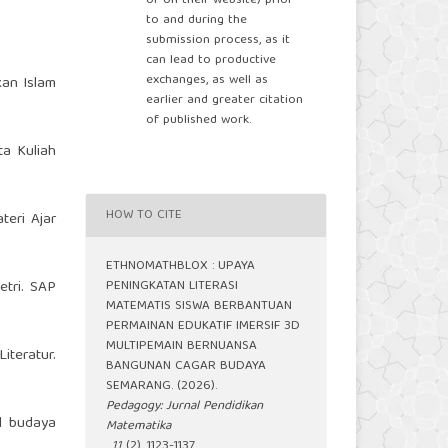
or on their website) prior
to and during the
submission process, as it
can lead to productive
exchanges, as well as
kan Islam
earlier and greater citation
of published work.
ta Kuliah
HOW TO CITE
teri Ajar
ETHNOMATHBLOX : UPAYA
PENINGKATAN LITERASI
tri. SAP
MATEMATIS SISWA BERBANTUAN
PERMAINAN EDUKATIF IMERSIF 3D
MULTIPEMAIN BERNUANSA
iteratur.
BANGUNAN CAGAR BUDAYA
SEMARANG. (2026).
Pedagogy: Jurnal Pendidikan
al budaya
Matematika
,
11
(2), 1123-1137.