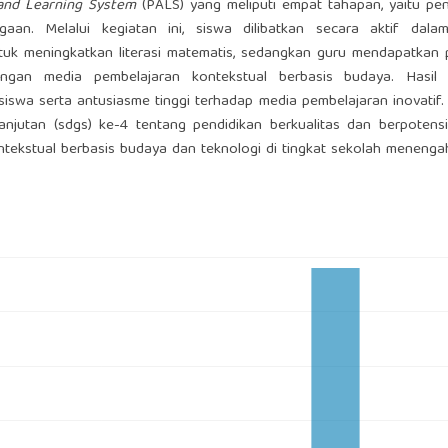
 and Learning System
(PALS) yang meliputi empat tahapan, yaitu pe
aan. Melalui kegiatan ini, siswa dilibatkan secara aktif dala
uk meningkatkan literasi matematis, sedangkan guru mendapatkan p
gan media pembelajaran kontekstual berbasis budaya. Hasil 
swa serta antusiasme tinggi terhadap media pembelajaran inovatif
njutan (sdgs) ke-4 tentang pendidikan berkualitas dan berpotensi
tekstual berbasis budaya dan teknologi di tingkat sekolah menenga