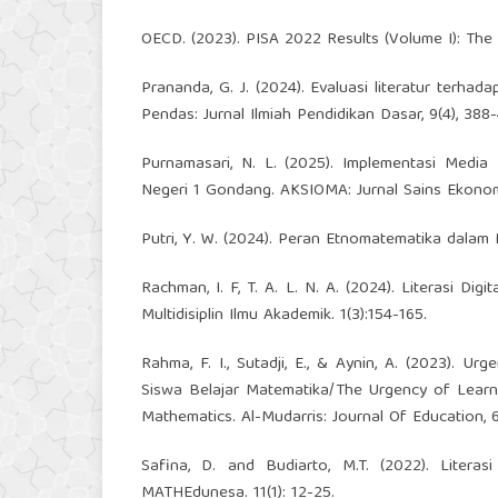
OECD. (2023). PISA 2022 Results (Volume I): The S
Prananda, G. J. (2024). Evaluasi literatur terh
Pendas: Jurnal Ilmiah Pendidikan Dasar, 9(4), 388-
Purnamasari, N. L. (2025). Implementasi Med
Negeri 1 Gondang. AKSIOMA: Jurnal Sains Ekonomi
Putri, Y. W. (2024). Peran Etnomatematika dalam M
Rachman, I. F, T. A. L. N. A. (2024). Literasi Di
Multidisiplin Ilmu Akademik. 1(3):154-165.
Rahma, F. I., Sutadji, E., & Aynin, A. (2023). 
Siswa Belajar Matematika/The Urgency of Learni
Mathematics. Al-Mudarris: Journal Of Education, 6(
Safina, D. and Budiarto, M.T. (2022). Litera
MATHEdunesa. 11(1): 12-25.