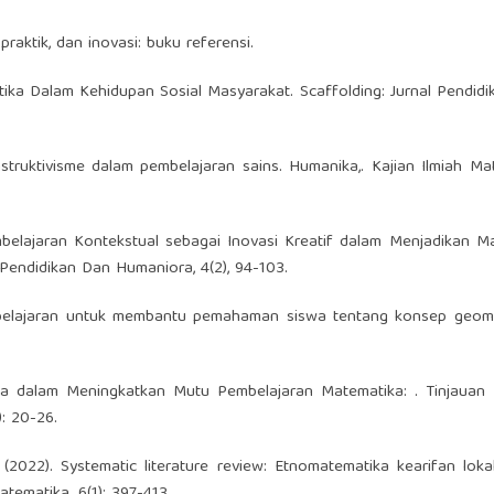
praktik, dan inovasi: buku referensi.
atika Dalam Kehidupan Sosial Masyarakat. Scaffolding: Jurnal Pendidi
nstruktivisme dalam pembelajaran sains. Humanika,. Kajian Ilmiah Ma
embelajaran Kontekstual sebagai Inovasi Kreatif dalam Menjadikan Ma
Pendidikan Dan Humaniora, 4(2), 94-103.
pembelajaran untuk membantu pemahaman siswa tentang konsep geome
ika dalam Meningkatkan Mutu Pembelajaran Matematika: . Tinjauan L
): 20-26.
 P (2022). Systematic literature review: Etnomatematika kearifan lok