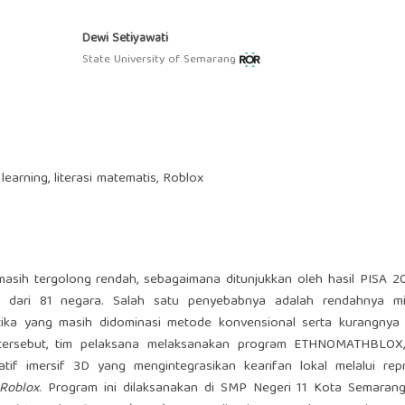
Dewi Setiyawati
State University of Semarang
arning, literasi matematis, Roblox
masih tergolong rendah, sebagaimana ditunjukkan oleh hasil PISA 
 dari 81 negara. Salah satu penyebabnya adalah rendahnya m
ika yang masih didominasi metode konvensional serta kurangnya i
 tersebut, tim pelaksana melaksanakan program ETHNOMATHBLOX
tif imersif 3D yang mengintegrasikan kearifan lokal melalui repr
Roblox
. Program ini dilaksanakan di SMP Negeri 11 Kota Semaran