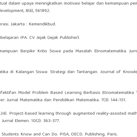
kstual dalam upaya meningkatkan motivasi belajar dan kemampuan p
evelopment, 8(4), 561892.
rasi. Jakarta : Kemendikbud.
elajaran IPA. CV Jejak (Jejak Publisher).
Kemampuan Berpikir Kritis Siswa pada Masalah Etnomatematika. Jurn
atika di Kalangan Siswa: Strategi dan Tantangan. Journal of Know
. Keefektifan Model Problem Based Learning Berbasis Etnomatematika
r: Jurnal Matematika dan Pendidikan Matematika. 7(3): 144-151.
024). Project-based learning through augmented reality-assisted math 
Jurnal Elemen. 10(2): 363-377.
t Students Know and Can Do. PISA, OECD. Publishing. Paris.