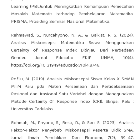
Learning (PBL)untuk Meningkatkan Kemampuan Pemecahan
Masalah Matematis terhadap Pembelajaran Matematika.
PRISMA, Prosiding Seminar Nasional Matematika.
Rahmawati, S., Nurcahyono, N. A., & Balkist, P. S. (2024).
Analisis Miskonsepsi Matematika Siswa Menggunakan
Certainty of Response Index Ditinjau Dari Perbedaan
Gender. Jurnal Educatio FKIP UNMA, 10(4).
https://doi.org/10.31949/educatio.v10i4.8746
.
Rofi’u, M. (2019). Analisis Miskonsepsi Siswa Kelas X SMAN
MTM Palu pda Materi Persamaan dan Pertidaksamaan
Rasional dan Irasional Satu Variabel dengan Menggunakan
Metode Certainty Of Response Index (CRI). Skripsi. Palu :
Universitas Tadulako
Rohmah, M., Priyono, S., Resti, D., & Sari, S. (2023). Analisis
Faktor-Faktor Penyebab Miskonsepsi Peserta Didik SMA.
Jurnal Ilmiah Pendidikan Dan Ekonomi, 7(2), 39–47.