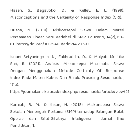
Hasan, S., Bagayoko, D., & Kelley, E. L. (1999).
Misconceptions and the Certainty of Response Index (CRI).
Husna, N. (2019). Miskonsepsi Siswa Dalam Materi
Persamaan Linear Satu Variabel di SMP. Educatio, 14(2), 68–
81.
https://doi.org/10.29408/edc.v14i2.1593
.
Isnani Setyaningrum, N., Fakhruddin, D., & Mulyati Mustika
Sari, R. (2021). Analisis Miskonsepsi Matematis Siswa
Dengan Menggunakan Metode Certainty Of Response
Index Pada Materi Kubus Dan Balok. Prosiding Sesiomadika,
1(1a).
https://journal.unsika.ac.id/index.php/sesiomadika/article/view/2
Kurniati, R. M., & Ihsan, H. (2018). Miskonsepsi Siswa
Sekolah Menengah Pertama (SMP) terhadap Bilangan Bulat,
Operasi dan Sifat-Sifatnya. Inteligensi : Jurnal Ilmu
Pendidikan, 1.