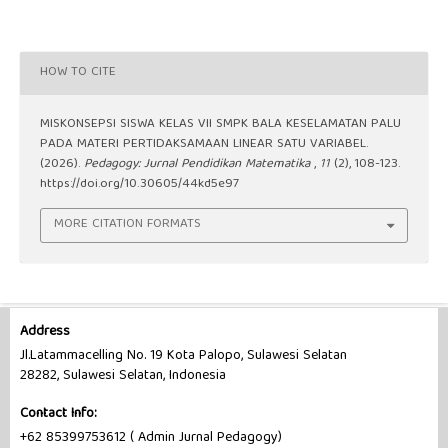
HOW TO CITE
MISKONSEPSI SISWA KELAS VII SMPK BALA KESELAMATAN PALU
PADA MATERI PERTIDAKSAMAAN LINEAR SATU VARIABEL.
(2026).
Pedagogy: Jurnal Pendidikan Matematika
,
11
(2), 108-123.
https://doi.org/10.30605/44kd5e97
MORE CITATION FORMATS
Address
Jl.Latammacelling No. 19 Kota Palopo, Sulawesi Selatan
28282, Sulawesi Selatan, Indonesia
Contact Info:
+62 85399753612 ( Admin Jurnal Pedagogy)