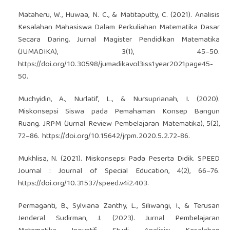
Mataheru, W., Huwaa, N. C., & Matitaputty, C. (2021). Analisis
Kesalahan Mahasiswa Dalam Perkuliahan Matematika Dasar
Secara Daring. Jurnal Magister Pendidikan Matematika
(JUMADIKA), 3(1), 45–50.
https://doi.org/10.30598/jumadikavol3iss1year2021page45-
50
.
Muchyidin, A., Nurlatif, L., & Nursuprianah, I. (2020).
Miskonsepsi Siswa pada Pemahaman Konsep Bangun
Ruang. JRPM (Jurnal Review Pembelajaran Matematika), 5(2),
72–86.
https://doi.org/10.15642/jrpm.2020.5.2.72-86
.
Mukhlisa, N. (2021). Miskonsepsi Pada Peserta Didik. SPEED
Journal : Journal of Special Education, 4(2), 66–76.
https://doi.org/10.31537/speed.v4i2.403
.
Permaganti, B., Sylviana Zanthy, L., Siliwangi, I., & Terusan
Jenderal Sudirman, J. (2023). Jurnal Pembelajaran