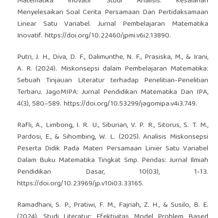
Matematika Inovatif Studi Analisis: Kesalahan
Menyelesaikan Soal Cerita Persamaan Dan Pertidaksamaan
Linear Satu Variabel. Jurnal Pembelajaran Matematika
Inovatif.
https://doi.org/10.22460/jpmi.v6i2.13890
.
Putri, J. H., Diva, D. F., Dalimunthe, N. F., Prasiska, M., & Irani,
A. R. (2024). Miskonsepsi dalam Pembelajaran Matematika:
Sebuah Tinjauan Literatur terhadap Penelitian-Penelitian
Terbaru. JagoMIPA: Jurnal Pendidikan Matematika Dan IPA,
4(3), 580–589.
https://doi.org/10.53299/jagomipa.v4i3.749
.
Rafli, A., Limbong, I. R. U., Siburian, V. P. R., Sitorus, S. T. M.,
Pardosi, E., & Sihombing, W. L. (2025). Analisis Miskonsepsi
Peserta Didik Pada Materi Persamaan Linier Satu Variabel
Dalam Buku Matematika Tingkat Smp. Pendas: Jurnal Ilmiah
Pendidikan Dasar, 10(03), 1-13.
https://doi.org/10.23969/jp.v10i03.33165
.
Ramadhani, S. P., Pratiwi, F. M., Fajriah, Z. H., & Susilo, B. E.
(2024). Studi Literatur: Efektivitas Model Problem Based