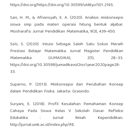
https://doi.org/https://doi.org/10.30599/utility.v7i01.2165
.
Sari, H. M., & Afriansyah, E. A. (2020). Analisis miskonsepsi
siswa smp pada materi operasi hitung bentuk aljabar.
Mosharafa: Jurnal Pendidikan Matematika, 9(3), 439-450.
Sa’o, S. (2020). Intuisi Sebagai Salah Satu Solusi Meraih
Prestasi Belajar Matematika. Jurnal Magister Pendidikan
Matematika (JUMADIKA), 2(1), 28–33.
https://doi.org/10.30598/jumadikavol2iss1year2020page28-
33
.
Suparno, P. (2013). Miskonsepsi dan Perubahan Konsep
dalam Pendidikan Fisika. Jakarta: Grasindo.
Suryani, E. (2018). Profil Kesalahan Pemahaman Konsep
Cahaya Pada Siswa Kelas V Sekolah Dasar. Refleksi
Edukatika : Jurnal Ilmiah Kependidikan.
http://jurnal.umk.ac.id/index.php/RE
.