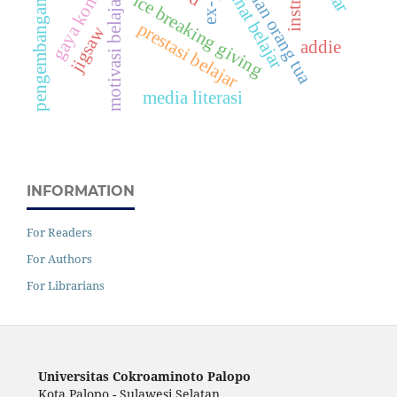
perhatian orang tua
minat belajar
ice breaking giving
motivasi belajar
pengembangan
prestasi belajar
jigsaw
addie
media literasi
INFORMATION
For Readers
For Authors
For Librarians
Universitas Cokroaminoto Palopo
Kota Palopo - Sulawesi Selatan,