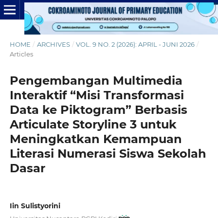
HOME
/
ARCHIVES
/
VOL. 9 NO. 2 (2026): APRIL - JUNI 2026
/
Articles
Pengembangan Multimedia
Interaktif “Misi Transformasi
Data ke Piktogram” Berbasis
Articulate Storyline 3 untuk
Meningkatkan Kemampuan
Literasi Numerasi Siswa Sekolah
Dasar
Iin Sulistyorini