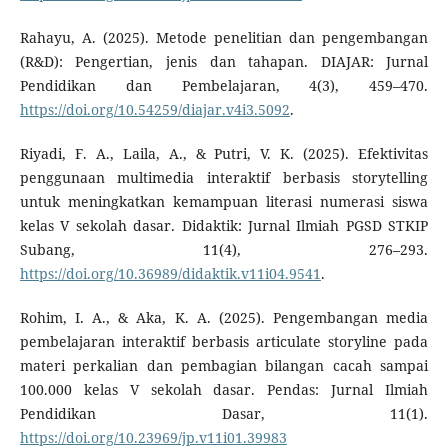
Rahayu, A. (2025). Metode penelitian dan pengembangan
(R&D): Pengertian, jenis dan tahapan. DIAJAR: Jurnal
Pendidikan dan Pembelajaran, 4(3), 459–470.
https://doi.org/10.54259/diajar.v4i3.5092
.
Riyadi, F. A., Laila, A., & Putri, V. K. (2025). Efektivitas
penggunaan multimedia interaktif berbasis storytelling
untuk meningkatkan kemampuan literasi numerasi siswa
kelas V sekolah dasar. Didaktik: Jurnal Ilmiah PGSD STKIP
Subang, 11(4), 276–293.
https://doi.org/10.36989/didaktik.v11i04.9541
.
Rohim, I. A., & Aka, K. A. (2025). Pengembangan media
pembelajaran interaktif berbasis articulate storyline pada
materi perkalian dan pembagian bilangan cacah sampai
100.000 kelas V sekolah dasar. Pendas: Jurnal Ilmiah
Pendidikan Dasar, 11(1).
https://doi.org/10.23969/jp.v11i01.39983