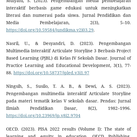
Mulyani, S. (2023). Pengembangan media pembelajaran
interaktif berbasis game edukasi untuk meningkatkan
literasi dan numerasi pada siswa. Jurnal Pendidikan dan
Media Pembelajaran, 2(3), 5–10.
https://doi.org/10.59584/jundikma.v2i03.29
.
Nasril, U., & Desyandri, D. (2023). Pengembangan
Multimedia Interaktif Articulate Storyline 3 Berbasis Project
Based Learning (PjBL) di Kelas IV Sekolah Dasar. Journal of
Practice Learning and Educational Development, 3(1), 77-
88.
https://doi.org/10.58737/jpled.v3i1.97
Ningsih, S., Susilo, T. A. B., & Dewi, A. S. (2023).
Pengembangan multimedia interaktif Articulate Storyline
pada materi tematik kelas V sekolah dasar. Pendas: Jurnal
Ilmiah Pendidikan Dasar, 8(2), 1982–1996.
https://doi.org/10.23969/jp.v8i2.9704
OECD. (2023). PISA 2022 results (Volume I): The state of
learning and equity in education. OECD Publishing.