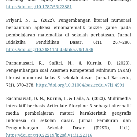
https://doi.org/10.1787/53f23881
Priyani, N. E. (2022). Pengembangan literasi numerasi
berbantuan aplikasi etnomatematik puzzle game pada
pembelajaran matematika di sekolah perbatasan. Jurnal
Didaktika Pendidikan Dasar, 6(1), 267–280.
https://doi.org/10.26811/didaktika.v6i1.536
Purnamasari, R., Safitri, N., & Kurnia, D. (2023).
Pengembangan soal Asesmen Kompetensi Minimum (AKM)
literasi numerasi kelas 5 sekolah dasar. Jurnal Basicedu,
7(1), 370–378.
https://doi.org/10.31004/basicedu.v7i1.4591
Rachmawati, D. N., Kurnia, I., & Laila, A. (2023). Multimedia
interaktif berbasis Articulate Storyline 3 sebagai alternatif
media pembelajaran materi karakteristik geografis
Indonesia di sekolah dasar. Jurnal Pemikiran dan
Pengembangan Sekolah Dasar (JP2SD), 11(1).
https://doi.org/10.22219/jp2sd.v11i1.22316