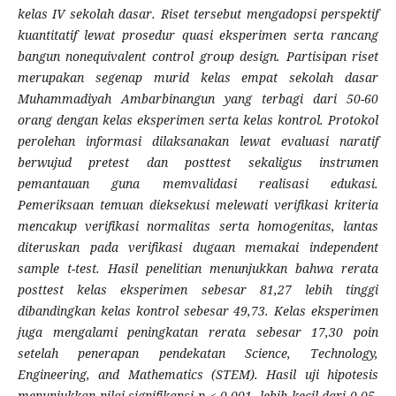
kelas IV sekolah dasar. Riset tersebut mengadopsi perspektif
kuantitatif lewat prosedur quasi eksperimen serta rancang
bangun nonequivalent control group design. Partisipan riset
merupakan segenap murid kelas empat sekolah dasar
Muhammadiyah Ambarbinangun yang terbagi dari 50-60
orang dengan kelas eksperimen serta kelas kontrol. Protokol
perolehan informasi dilaksanakan lewat evaluasi naratif
berwujud pretest dan posttest sekaligus instrumen
pemantauan guna memvalidasi realisasi edukasi.
Pemeriksaan temuan dieksekusi melewati verifikasi kriteria
mencakup verifikasi normalitas serta homogenitas, lantas
diteruskan pada verifikasi dugaan memakai independent
sample t-test. Hasil penelitian menunjukkan bahwa rerata
posttest kelas eksperimen sebesar 81,27 lebih tinggi
dibandingkan kelas kontrol sebesar 49,73. Kelas eksperimen
juga mengalami peningkatan rerata sebesar 17,30 poin
setelah penerapan pendekatan Science, Technology,
Engineering, and Mathematics (STEM). Hasil uji hipotesis
menunjukkan nilai signifikansi p < 0,001, lebih kecil dari 0,05,