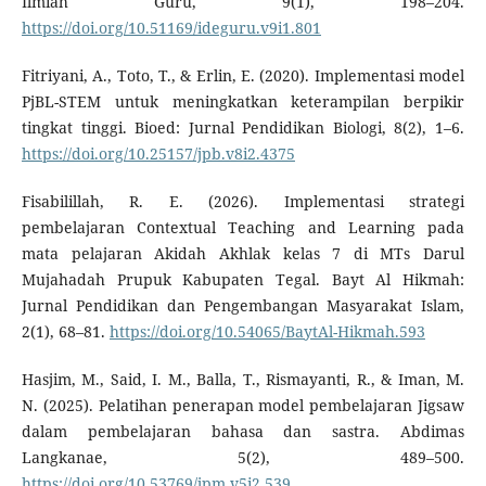
Ilmiah Guru, 9(1), 198–204.
https://doi.org/10.51169/ideguru.v9i1.801
Fitriyani, A., Toto, T., & Erlin, E. (2020). Implementasi model
PjBL-STEM untuk meningkatkan keterampilan berpikir
tingkat tinggi. Bioed: Jurnal Pendidikan Biologi, 8(2), 1–6.
https://doi.org/10.25157/jpb.v8i2.4375
Fisabilillah, R. E. (2026). Implementasi strategi
pembelajaran Contextual Teaching and Learning pada
mata pelajaran Akidah Akhlak kelas 7 di MTs Darul
Mujahadah Prupuk Kabupaten Tegal. Bayt Al Hikmah:
Jurnal Pendidikan dan Pengembangan Masyarakat Islam,
2(1), 68–81.
https://doi.org/10.54065/BaytAl-Hikmah.593
Hasjim, M., Said, I. M., Balla, T., Rismayanti, R., & Iman, M.
N. (2025). Pelatihan penerapan model pembelajaran Jigsaw
dalam pembelajaran bahasa dan sastra. Abdimas
Langkanae, 5(2), 489–500.
https://doi.org/10.53769/jpm.v5i2.539