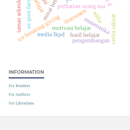
minat belajar
taman arkeologi
ex-post facto
perhatian orang tua
instrumen
addie
ice breaking giving
cerita rakyat
matematika
motivasi belajar
media lkpd
hasil belajar
pengembangan
INFORMATION
For Readers
For Authors
For Librarians