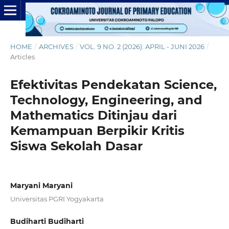
HOME
/
ARCHIVES
/
VOL. 9 NO. 2 (2026): APRIL - JUNI 2026
/
Articles
Efektivitas Pendekatan Science,
Technology, Engineering, and
Mathematics Ditinjau dari
Kemampuan Berpikir Kritis
Siswa Sekolah Dasar
Maryani Maryani
Universitas PGRI Yogyakarta
Budiharti Budiharti