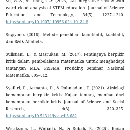
Su, W.-S., & Chang, C.-Y. (2025). An integrative review with
word cloud analysis of STEM education. Journal of Science
Education and Technology, 34(5), 1227–1240.
https://doi.org/10.1007/s10956-024-10134-8
Sugiyono. (2016). Metode penelitian kuantitatif, kualitatif,
dan R&D. Alfabeta.
Sulistiani, E., & Masrukan, M. (2017). Pentingnya berpikir
kritis dalam pembelajaran matematika untuk menghadapi
tantangan MEA. PRISMA: Prosiding Seminar Nasional
Matematika, 605–612.
Syafitri, E., Armanto, D., & Rahmadani, E. (2021). Aksiologi
kemampuan berpikir kritis: Kajian tentang manfaat dari
kemampuan berpikir kritis. Journal of Science and Social
Research, 4(3), 320–325.
https://doi.org/10.54314/jssr.v4i3.682
Wicaksana, L., Widiarti, N., & Subali, B. (2025). Kajian