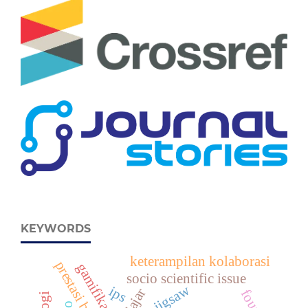
KEYWORDS
keterampilan kolaborasi
prestasi belajar
gamifikasi
socio scientific issue
jigsaw
ips
four d