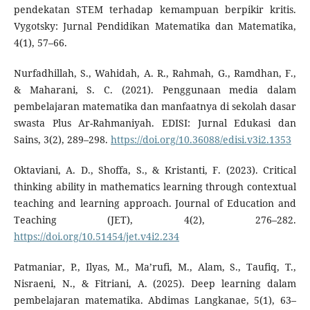
pendekatan STEM terhadap kemampuan berpikir kritis.
Vygotsky: Jurnal Pendidikan Matematika dan Matematika,
4(1), 57–66.
Nurfadhillah, S., Wahidah, A. R., Rahmah, G., Ramdhan, F.,
& Maharani, S. C. (2021). Penggunaan media dalam
pembelajaran matematika dan manfaatnya di sekolah dasar
swasta Plus Ar-Rahmaniyah. EDISI: Jurnal Edukasi dan
Sains, 3(2), 289–298.
https://doi.org/10.36088/edisi.v3i2.1353
Oktaviani, A. D., Shoffa, S., & Kristanti, F. (2023). Critical
thinking ability in mathematics learning through contextual
teaching and learning approach. Journal of Education and
Teaching (JET), 4(2), 276–282.
https://doi.org/10.51454/jet.v4i2.234
Patmaniar, P., Ilyas, M., Ma’rufi, M., Alam, S., Taufiq, T.,
Nisraeni, N., & Fitriani, A. (2025). Deep learning dalam
pembelajaran matematika. Abdimas Langkanae, 5(1), 63–