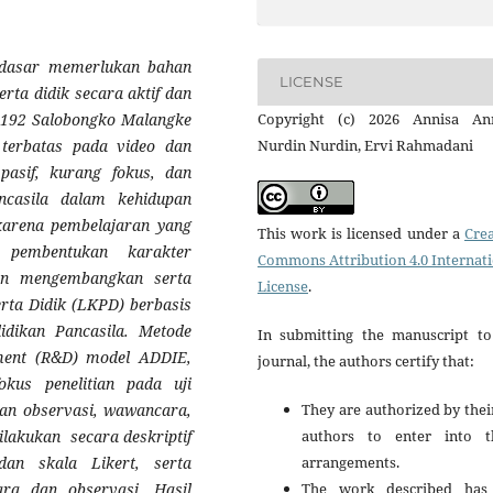
h dasar memerlukan bahan
LICENSE
rta didik secara aktif dan
Copyright (c) 2026 Annisa Ann
N 192 Salobongko Malangke
Nurdin Nurdin, Ervi Rahmadani
terbatas pada video dan
 pasif, kurang fokus, dan
ncasila dalam kehidupan
n karena pembelajaran yang
This work is licensed under a
Crea
 pembentukan karakter
Commons Attribution 4.0 Internat
juan mengembangkan serta
License
.
rta Didik (LKPD) berbasis
idikan Pancasila. Metode
In submitting the manuscript to
ment (R&D) model ADDIE,
journal, the authors certify that:
kus penelitian pada uji
They are authorized by thei
an observasi, wawancara,
authors to enter into t
dilakukan secara deskriptif
arrangements.
dan skala Likert, serta
The work described has
cara dan observasi. Hasil