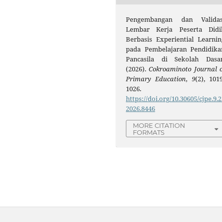
Pengembangan dan Validas
Lembar Kerja Peserta Didi
Berbasis Experiential Learnin
pada Pembelajaran Pendidika
Pancasila di Sekolah Dasar
(2026).
Cokroaminoto Journal o
Primary Education
,
9
(2), 1019
1026.
https://doi.org/10.30605/cjpe.9.2
2026.8446
MORE CITATION
FORMATS