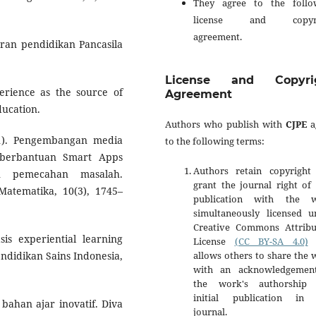
They agree to the follo
license and copyri
agreement.
ran pendidikan Pancasila
License and Copyri
perience as the source of
Agreement
ducation.
Authors who publish with
CJPE
a
021). Pengembangan media
to the following terms:
 berbantuan Smart Apps
Authors retain copyright
n pemecahan masalah.
grant the journal right of 
atematika, 10(3), 1745–
publication with the 
simultaneously licensed u
Creative Commons Attribu
sis experiential learning
License
(CC BY-SA 4.0)
t
allows others to share the
endidikan Sains Indonesia,
with an acknowledgemen
the work's authorship
initial publication in 
bahan ajar inovatif. Diva
journal.