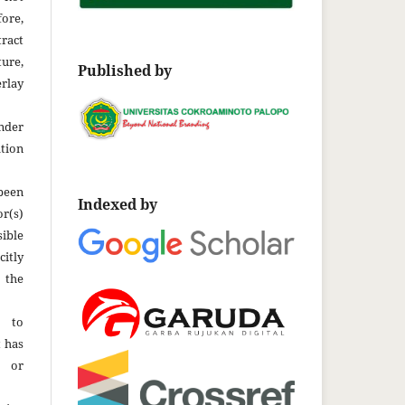
fore,
tract
ture,
Published by
rlay
der
tion
been
Indexed by
r(s)
ble
citly
 the
t to
t has
d or