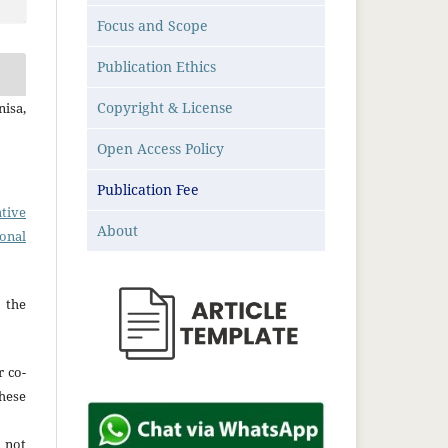
Focus and Scope
Publication Ethics
Copyright & License
isa,
Open Access Policy
Publication Fee
tive
About
ional
 the
r co-
hese
 not