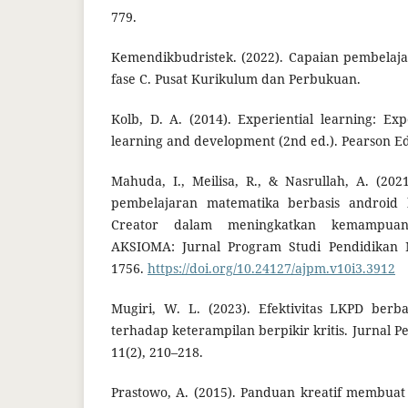
779.
Kemendikbudristek. (2022). Capaian pembelaja
fase C. Pusat Kurikulum dan Perbukuan.
Kolb, D. A. (2014). Experiential learning: Ex
learning and development (2nd ed.). Pearson E
Mahuda, I., Meilisa, R., & Nasrullah, A. (2
pembelajaran matematika berbasis android
Creator dalam meningkatkan kemampua
AKSIOMA: Jurnal Program Studi Pendidikan M
1756.
https://doi.org/10.24127/ajpm.v10i3.3912⁠
Mugiri, W. L. (2023). Efektivitas LKPD berba
terhadap keterampilan berpikir kritis. Jurnal P
11(2), 210–218.
Prastowo, A. (2015). Panduan kreatif membuat 