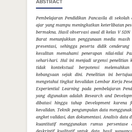
ABSTRACT
Pembelajaran Pendidikan Pancasila di sekola
ajar yang mampu meningkatkan keterlibatan pese
bermakna. Hasil observasi awal di kelas V SD
Barat menunjukkan penggunaan media masih 
presentasi, sehingga peserta didik cenderung
kesulitan memahami penerapan nilai-nilai Pa
sehari-hari. Hal ini menjadi urgensi penelitia
tidak kontekstual berpotensi melemahkan
kebangsaan sejak dini. Penelitian ini bertu
mengetahui tingkat kevalidan Lembar Kerja Pese
Experiential Learning pada pembelajaran Pend
yang digunakan adalah Research and Develop
dibatasi hingga tahap Development karena fo
kevalidan. Teknik pengumpulan data menggunak
angket validasi, dan dokumentasi. Analisis data 
kuantitatif menggunakan rumus persentase 
deskriptif kualitatif untuk data hasil wawan