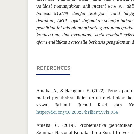
validasi menunjukkan ahli materi 86,67%, ahl
bahasa 91,67% dengan kategori valid hingg
demikian, LKPD layak digunakan sebagai bahan 
penelitian ini adalah membantu guru menciptaka
kontekstual, dan bermakna, serta menjadi ref
ajar Pendidikan Pancasila berbasis pengalaman d
REFERENCES
Amalia, A., & Hariyono, E. (2022). Penerapan e
materi perubahan iklim untuk melatihkan kete
siswa. Briliant: Jurnal Riset dan Kon
https://doi.org/10.28926/briliant.v7i1.934⁠
Amelia, C. (2019). Problematika pendidikan 
Seminar Nasional Fakultas Ilmu Sosial Universi