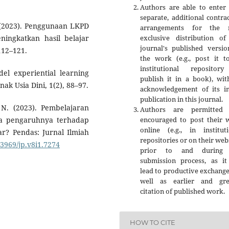
Authors are able to enter 
separate, additional contra
. (2023). Penggunaan LKPD
arrangements for the 
exclusive distribution of
ningkatkan hasil belajar
journal's published versio
112–121.
the work (e.g., post it t
institutional repositor
el experiential learning
publish it in a book), wit
nak Usia Dini, 1(2), 88–97.
acknowledgement of its ini
publication in this journal.
 N. (2023). Pembelajaran
Authors are permitted
encouraged to post their 
na pengaruhnya terhadap
online (e.g., in instituti
ar? Pendas: Jurnal Ilmiah
repositories or on their web
23969/jp.v8i1.7274⁠
prior to and during 
submission process, as it
lead to productive exchange
well as earlier and gre
citation of published work.
HOW TO CITE