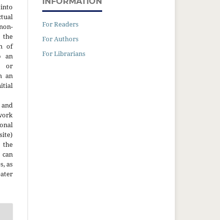
INFORMATION
into
ctual
For Readers
non-
 the
For Authors
n of
For Librarians
o an
y or
h an
tial
 and
work
onal
site)
the
 can
s, as
ater