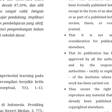
been formally published be
i desain 87,50%, dan ahli
except in the form of an abs
a sangat valid. Dengan
or as part of a published lec
ajar pendukung. Implikasi
review, thesis, or ove
n pembelajaran yang aktif,
journal.
erensi pengembangan bahan
That it is not un
i sekolah dasar.
consideration for publica
elsewhere,
That its publication has 
approved by all the autho
and by the responsi
authorities – tacitly or expli
xperiential learning pada
– of the institutes where
rampilan berpikir kritis
work has been carried out.
septual, 7(1), 1–12.
They secure the righ
reproduce any material tha
already been publishe
di Indonesia. Prosiding
copyrighted elsewhere.
tas Negeri Medan, 3, 775–