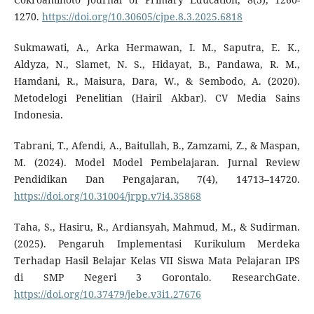
1270.
https://doi.org/10.30605/cjpe.8.3.2025.6818
Sukmawati, A., Arka Hermawan, I. M., Saputra, E. K.,
Aldyza, N., Slamet, N. S., Hidayat, B., Pandawa, R. M.,
Hamdani, R., Maisura, Dara, W., & Sembodo, A. (2020).
Metodelogi Penelitian (Hairil Akbar). CV Media Sains
Indonesia.
Tabrani, T., Afendi, A., Baitullah, B., Zamzami, Z., & Maspan,
M. (2024). Model Model Pembelajaran. Jurnal Review
Pendidikan Dan Pengajaran, 7(4), 14713–14720.
https://doi.org/10.31004/jrpp.v7i4.35868
Taha, S., Hasiru, R., Ardiansyah, Mahmud, M., & Sudirman.
(2025). Pengaruh Implementasi Kurikulum Merdeka
Terhadap Hasil Belajar Kelas VII Siswa Mata Pelajaran IPS
di SMP Negeri 3 Gorontalo. ResearchGate.
https://doi.org/10.37479/jebe.v3i1.27676