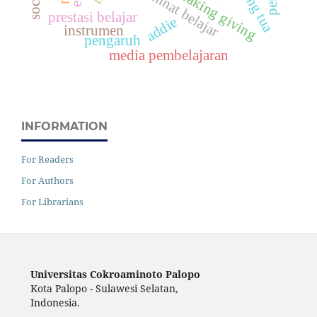
ice breaking giving
minat belajar
prestasi belajar
addie
instrumen
pengaruh
media pembelajaran
INFORMATION
For Readers
For Authors
For Librarians
Universitas Cokroaminoto Palopo
Kota Palopo - Sulawesi Selatan,
Indonesia.