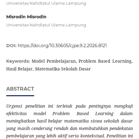
Universitas Nahdlatul Ulama Lampung
Misrodin Misrodin
Universitas Nahdlatul Ulama Lampung
DOI:
https://doi.org/10.30605/cjpe.9.2.2026.8121
Model Pembelajaran, Problem Based Learning,
Keywords:
Hasil Belajar, Matematika Sekolah Dasar
ABSTRACT
Urgensi
penelitian
ini
terletak
pada
pentingnya
mengkaji
efektivitas
model
Problem
Based
Learning
dalam
meningkatkan
hasil
belajar
matematika
siswa
sekolah
dasar
yang
masih
cenderung
rendah
dan
membutuhkan
pendekatan
pembelajaran
yang
lebih
aktif
serta
kontekstual.
Penelitian ini