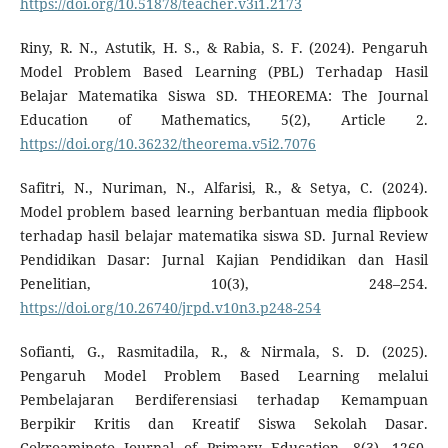
https://doi.org/10.51878/teacher.v3i1.2173
Riny, R. N., Astutik, H. S., & Rabia, S. F. (2024). Pengaruh
Model Problem Based Learning (PBL) Terhadap Hasil
Belajar Matematika Siswa SD. THEOREMA: The Journal
Education of Mathematics, 5(2), Article 2.
https://doi.org/10.36232/theorema.v5i2.7076
Safitri, N., Nuriman, N., Alfarisi, R., & Setya, C. (2024).
Model problem based learning berbantuan media flipbook
terhadap hasil belajar matematika siswa SD. Jurnal Review
Pendidikan Dasar: Jurnal Kajian Pendidikan dan Hasil
Penelitian, 10(3), 248–254.
https://doi.org/10.26740/jrpd.v10n3.p248-254
Sofianti, G., Rasmitadila, R., & Nirmala, S. D. (2025).
Pengaruh Model Problem Based Learning melalui
Pembelajaran Berdiferensiasi terhadap Kemampuan
Berpikir Kritis dan Kreatif Siswa Sekolah Dasar.
Cokroaminoto Journal of Primary Education, 8(3), 1260-