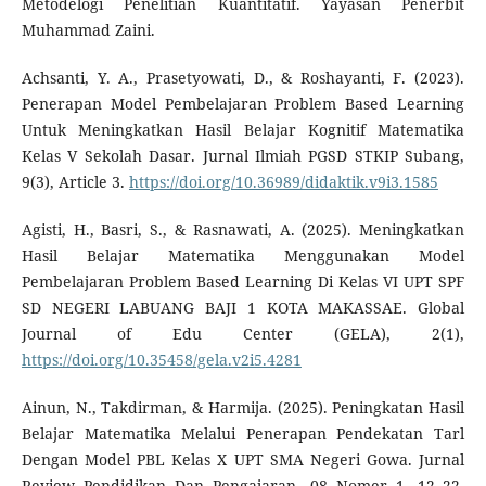
Metodelogi Penelitian Kuantitatif. Yayasan Penerbit
Muhammad Zaini.
Achsanti, Y. A., Prasetyowati, D., & Roshayanti, F. (2023).
Penerapan Model Pembelajaran Problem Based Learning
Untuk Meningkatkan Hasil Belajar Kognitif Matematika
Kelas V Sekolah Dasar. Jurnal Ilmiah PGSD STKIP Subang,
9(3), Article 3.
https://doi.org/10.36989/didaktik.v9i3.1585
Agisti, H., Basri, S., & Rasnawati, A. (2025). Meningkatkan
Hasil Belajar Matematika Menggunakan Model
Pembelajaran Problem Based Learning Di Kelas VI UPT SPF
SD NEGERI LABUANG BAJI 1 KOTA MAKASSAE. Global
Journal of Edu Center (GELA), 2(1),
https://doi.org/10.35458/gela.v2i5.4281
Ainun, N., Takdirman, & Harmija. (2025). Peningkatan Hasil
Belajar Matematika Melalui Penerapan Pendekatan Tarl
Dengan Model PBL Kelas X UPT SMA Negeri Gowa. Jurnal
Review Pendidikan Dan Pengajaran, 08 Nomer 1, 12–22.