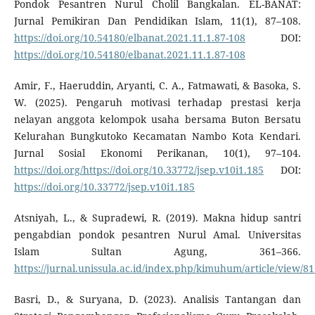
Pondok Pesantren Nurul Cholil Bangkalan. EL-BANAT:
Jurnal Pemikiran Dan Pendidikan Islam, 11(1), 87–108.
https://doi.org/10.54180/elbanat.2021.11.1.87-108
DOI:
https://doi.org/10.54180/elbanat.2021.11.1.87-108
Amir, F., Haeruddin, Aryanti, C. A., Fatmawati, & Basoka, S.
W. (2025). Pengaruh motivasi terhadap prestasi kerja
nelayan anggota kelompok usaha bersama Buton Bersatu
Kelurahan Bungkutoko Kecamatan Nambo Kota Kendari.
Jurnal Sosial Ekonomi Perikanan, 10(1), 97–104.
https://doi.org/https://doi.org/10.33772/jsep.v10i1.185
DOI:
https://doi.org/10.33772/jsep.v10i1.185
Atsniyah, L., & Supradewi, R. (2019). Makna hidup santri
pengabdian pondok pesantren Nurul Amal. Universitas
Islam Sultan Agung, 361–366.
https://jurnal.unissula.ac.id/index.php/kimuhum/article/view/8
Basri, D., & Suryana, D. (2023). Analisis Tantangan dan