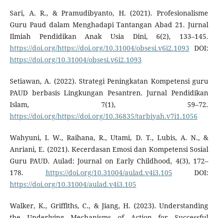
Sari, A. R., & Pramudibyanto, H. (2021). Profesionalisme
Guru Paud dalam Menghadapi Tantangan Abad 21. Jurnal
Ilmiah Pendidikan Anak Usia Dini, 6(2), 133–145.
https://doi.org/https://doi.org/10.31004/obsesi.v6i2.1093
DOI:
https://doi.org/10.31004/obsesi.v6i2.1093
Setiawan, A. (2022). Strategi Peningkatan Kompetensi guru
PAUD berbasis Lingkungan Pesantren. Jurnal Pendidikan
Islam, 7(1), 59–72.
https://doi.org/https://doi.org/10.36835/tarbiyah.v7i1.1056
Wahyuni, I. W., Raihana, R., Utami, D. T., Lubis, A. N., &
Anriani, E. (2021). Kecerdasan Emosi dan Kompetensi Sosial
Guru PAUD. Aulad: Journal on Early Childhood, 4(3), 172–
178.
https://doi.org/10.31004/aulad.v4i3.105
DOI:
https://doi.org/10.31004/aulad.v4i3.105
Walker, K., Griffiths, C., & Jiang, H. (2023). Understanding
the Underlying Mechanisms of Action for Successful