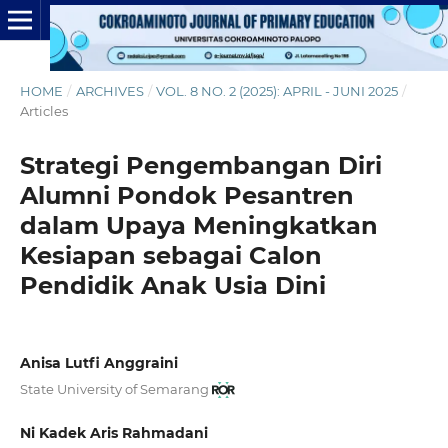
HOME
/
ARCHIVES
/
VOL. 8 NO. 2 (2025): APRIL - JUNI 2025
/
Articles
Strategi Pengembangan Diri
Alumni Pondok Pesantren
dalam Upaya Meningkatkan
Kesiapan sebagai Calon
Pendidik Anak Usia Dini
Anisa Lutfi Anggraini
State University of Semarang
Ni Kadek Aris Rahmadani