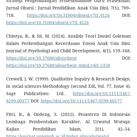
Strategi Pengembangan Profesionalisme Guru Prasekolah.
Jurnal Obsesi : Jurnal Pendidikan Anak Usia Dini, 7(1), 709–
718.
https://doi.org/10.31004/obsesi.v7i1.4126
DOI:
https://doi.org/10.31004/obsesi.v7i1.4126
Chintya, R., & Sit, M. (2024). Analisis Teori Daniel Goleman
dalam Perkembangan Kecerdasan Emosi Anak Usia Dini.
Journal of Psyehologi and Child Development, 4(1), 159–168.
https://doi.org/10.37680/absorbent
DOI:
https://doi.org/10.37680/absorbent_mind.v4i1.5358
Crewell, J. W. (1999). Qualitative Inquiry & Research Design.
In social sciences-Methodology (second Edi, Vol. 77, Issue 4).
Sage Publications Ltd.
https://doi.org/10.1111/1467-
9299.00177
DOI:
https://doi.org/10.1111/1467-9299.00177
Fitri, R., & Ondeng, S. (2022). Pesantren Di Indonesia:
Lembaga Pembentukan Karakter. Al Urwatul Wutsqa:
Kajian Pendidikan Islam, 2(1), 42–54.
https://journal.unismuh.ac.id/index.php/alurwatul