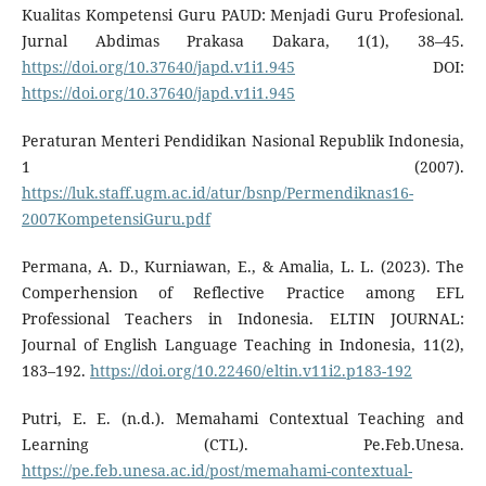
Kualitas Kompetensi Guru PAUD: Menjadi Guru Profesional.
Jurnal Abdimas Prakasa Dakara, 1(1), 38–45.
https://doi.org/10.37640/japd.v1i1.945
DOI:
https://doi.org/10.37640/japd.v1i1.945
Peraturan Menteri Pendidikan Nasional Republik Indonesia,
1 (2007).
https://luk.staff.ugm.ac.id/atur/bsnp/Permendiknas16-
2007KompetensiGuru.pdf
Permana, A. D., Kurniawan, E., & Amalia, L. L. (2023). The
Comperhension of Reflective Practice among EFL
Professional Teachers in Indonesia. ELTIN JOURNAL:
Journal of English Language Teaching in Indonesia, 11(2),
183–192.
https://doi.org/10.22460/eltin.v11i2.p183-192
Putri, E. E. (n.d.). Memahami Contextual Teaching and
Learning (CTL). Pe.Feb.Unesa.
https://pe.feb.unesa.ac.id/post/memahami-contextual-