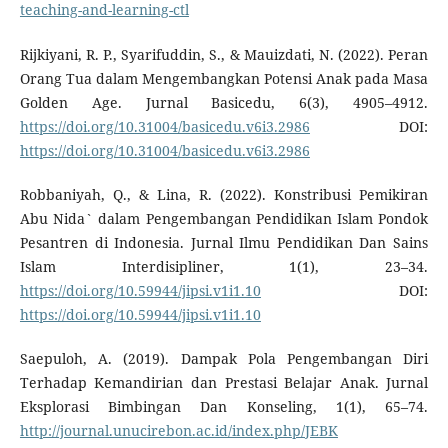
teaching-and-learning-ctl
Rijkiyani, R. P., Syarifuddin, S., & Mauizdati, N. (2022). Peran
Orang Tua dalam Mengembangkan Potensi Anak pada Masa
Golden Age. Jurnal Basicedu, 6(3), 4905–4912.
https://doi.org/10.31004/basicedu.v6i3.2986
DOI:
https://doi.org/10.31004/basicedu.v6i3.2986
Robbaniyah, Q., & Lina, R. (2022). Konstribusi Pemikiran
Abu Nida` dalam Pengembangan Pendidikan Islam Pondok
Pesantren di Indonesia. Jurnal Ilmu Pendidikan Dan Sains
Islam Interdisipliner, 1(1), 23–34.
https://doi.org/10.59944/jipsi.v1i1.10
DOI:
https://doi.org/10.59944/jipsi.v1i1.10
Saepuloh, A. (2019). Dampak Pola Pengembangan Diri
Terhadap Kemandirian dan Prestasi Belajar Anak. Jurnal
Eksplorasi Bimbingan Dan Konseling, 1(1), 65–74.
http://journal.unucirebon.ac.id/index.php/JEBK