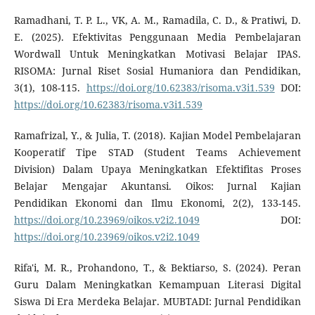
Ramadhani, T. P. L., VK, A. M., Ramadila, C. D., & Pratiwi, D.
E. (2025). Efektivitas Penggunaan Media Pembelajaran
Wordwall Untuk Meningkatkan Motivasi Belajar IPAS.
RISOMA: Jurnal Riset Sosial Humaniora dan Pendidikan,
3(1), 108-115.
https://doi.org/10.62383/risoma.v3i1.539
DOI:
https://doi.org/10.62383/risoma.v3i1.539
Ramafrizal, Y., & Julia, T. (2018). Kajian Model Pembelajaran
Kooperatif Tipe STAD (Student Teams Achievement
Division) Dalam Upaya Meningkatkan Efektifitas Proses
Belajar Mengajar Akuntansi. Oikos: Jurnal Kajian
Pendidikan Ekonomi dan Ilmu Ekonomi, 2(2), 133-145.
https://doi.org/10.23969/oikos.v2i2.1049
DOI:
https://doi.org/10.23969/oikos.v2i2.1049
Rifa'i, M. R., Prohandono, T., & Bektiarso, S. (2024). Peran
Guru Dalam Meningkatkan Kemampuan Literasi Digital
Siswa Di Era Merdeka Belajar. MUBTADI: Jurnal Pendidikan