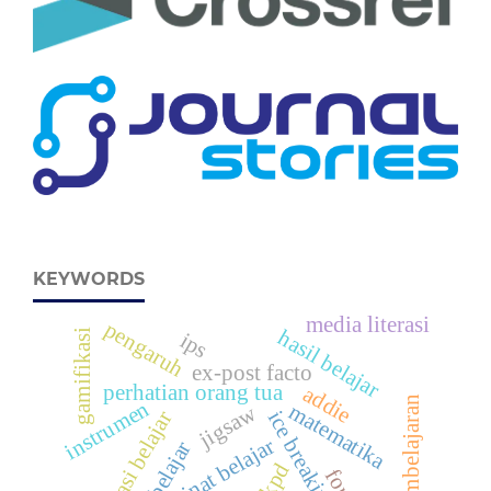
KEYWORDS
media literasi
pengaruh
hasil belajar
gamifikasi
ips
ex-post facto
perhatian orang tua
addie
media pembelajaran
instrumen
matematika
jigsaw
ice breaking giving
prestasi belajar
minat belajar