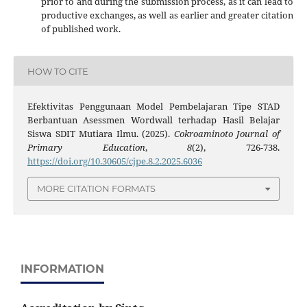
prior to and during the submission process, as it can lead to
productive exchanges, as well as earlier and greater citation
of published work.
HOW TO CITE
Efektivitas Penggunaan Model Pembelajaran Tipe STAD
Berbantuan Asessmen Wordwall terhadap Hasil Belajar
Siswa SDIT Mutiara Ilmu. (2025).
Cokroaminoto Journal of
Primary Education
,
8
(2), 726-738.
https://doi.org/10.30605/cjpe.8.2.2025.6036
MORE CITATION FORMATS
INFORMATION