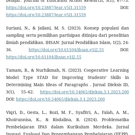
belajar. Journal of Education Action Research, 5(1), 67-73.
https://doi.org/10.23887/jear.v5i1.31559
DOI:
https://doi.org/10.23887/jear.v5i1.31559
Suriani, N., & Jailani, M. S. (2023). Konsep populasi dan
sampling serta pemilihan partisipan ditinjau dari penelitian
ilmiah pendidikan. IHSAN: Jurnal Pendidikan Islam, 1(2), 24-
36.
https://doi.org/10.61104/ihsan.v1i2.55
DOI:
https://doi.org/10.61104/ihsan.v1i2.55
Tamam, B., & Nurhikmah, N. (2023). Cooperative Learning
Model Type STAD for Improving Students’ Skills in
Determining Main Ideas of Paragraphs . Jurnal Dieksis ID,
3(1), 55–62.
https://doi.org/10.54065/dieksis.3.1.2023.200
DOI:
https://doi.org/10.54065/dieksis.3.1.2023.200
Viqri, D., Gesta, L., Rozi, M. F., Syafitri, A., Falah, A. M.,
Khoirunnisa, K., & Risdalina, R. (2024). Problematika
Pembelajaran IPAS dalam Kurikulum Merdeka. Jurnal
Inovasi, Evaluasi Dan Pengembangan Pembelajaran (JIEPP),