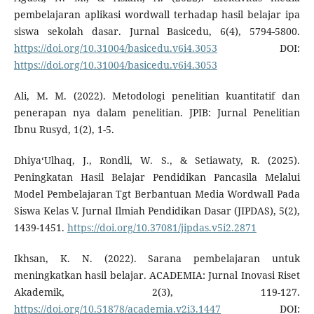
pembelajaran aplikasi wordwall terhadap hasil belajar ipa
siswa sekolah dasar. Jurnal Basicedu, 6(4), 5794-5800.
https://doi.org/10.31004/basicedu.v6i4.3053
DOI:
https://doi.org/10.31004/basicedu.v6i4.3053
Ali, M. M. (2022). Metodologi penelitian kuantitatif dan
penerapan nya dalam penelitian. JPIB: Jurnal Penelitian
Ibnu Rusyd, 1(2), 1-5.
Dhiya‘Ulhaq, J., Rondli, W. S., & Setiawaty, R. (2025).
Peningkatan Hasil Belajar Pendidikan Pancasila Melalui
Model Pembelajaran Tgt Berbantuan Media Wordwall Pada
Siswa Kelas V. Jurnal Ilmiah Pendidikan Dasar (JIPDAS), 5(2),
1439-1451.
https://doi.org/10.37081/jipdas.v5i2.2871
Ikhsan, K. N. (2022). Sarana pembelajaran untuk
meningkatkan hasil belajar. ACADEMIA: Jurnal Inovasi Riset
Akademik, 2(3), 119-127.
https://doi.org/10.51878/academia.v2i3.1447
DOI: