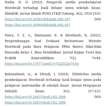
Nadia, D. O. (2022). Pengaruh media pembelajaran
Wordwall terhadap hasil belajar siswa sekolah dasar.
Didaktik: Jurnal Ilmiah PGSD STKIP Subang, 8(2), 1924-1933.
https://doi.org/10.36989/didaktik.v8i2.497
DOI:
https://doi.org/10.36989/didaktik.v8i2.497
Putra, Y. E. S., Mahanani, P., & Khotimah, K. (2022).
Pengembangan Soal Evaluasi Berbantuan Website
Wordwall pada Mata Pelajaran PPKn Materi Nilai-Nilai
Pancasila Kelas 3. Ilmu Pendidikan: Jurnal Kajian Teori dan
Praktik Kependidikan, 7(2), 74-84.
https://doi.org/10.17977/um027v7i22022p74-84
Rahmadanti, A., & Efendi, I. (2024). Efektivitas media
pembelajaran Wordwall terhadap hasil belajar siswa pada
pelajaran matematika di sekolah dasar. Jurnal Pengajaran
Sekolah Dasar, 3(1), 117-125.
https://doi.org/10.56855/jpsd.v3i1.1086
DOI:
https://doi.org/10.56855/jpsd.v3i1.1086