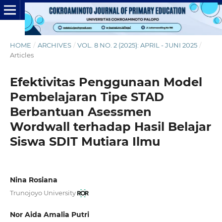
HOME
/
ARCHIVES
/
VOL. 8 NO. 2 (2025): APRIL - JUNI 2025
/
Articles
Efektivitas Penggunaan Model
Pembelajaran Tipe STAD
Berbantuan Asessmen
Wordwall terhadap Hasil Belajar
Siswa SDIT Mutiara Ilmu
Nina Rosiana
Trunojoyo University
Nor Aida Amalia Putri