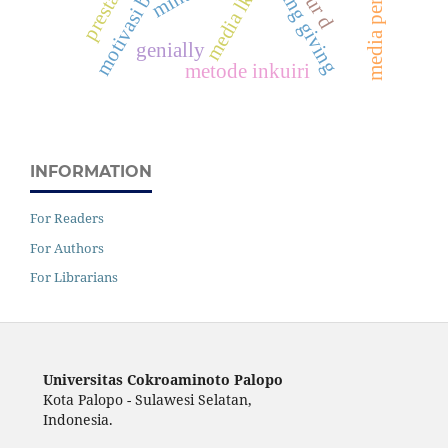
motivasi belajar
media lkpd
four d
genially
metode inkuiri
INFORMATION
For Readers
For Authors
For Librarians
Universitas Cokroaminoto Palopo
Kota Palopo - Sulawesi Selatan,
Indonesia.