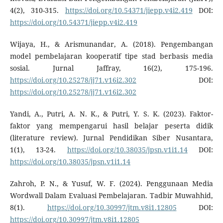
4(2), 310-315.
https://doi.org/10.54371/jiepp.v4i2.419
DOI:
https://doi.org/10.54371/jiepp.v4i2.419
Wijaya, H., & Arismunandar, A. (2018). Pengembangan
model pembelajaran kooperatif tipe stad berbasis media
sosial. Jurnal Jaffray, 16(2), 175-196.
https://doi.org/10.25278/jj71.v16i2.302
DOI:
https://doi.org/10.25278/jj71.v16i2.302
Yandi, A., Putri, A. N. K., & Putri, Y. S. K. (2023). Faktor-
faktor yang mempengarui hasil belajar peserta didik
(literature review). Jurnal Pendidikan Siber Nusantara,
1(1), 13-24.
https://doi.org/10.38035/jpsn.v1i1.14
DOI:
https://doi.org/10.38035/jpsn.v1i1.14
Zahroh, P. N., & Yusuf, W. F. (2024). Penggunaan Media
Wordwall Dalam Evaluasi Pembelajaran. Tadbir Muwahhid,
8(1).
https://doi.org/10.30997/jtm.v8i1.12805
DOI:
https://doi.org/10.30997/jtm.v8i1.12805