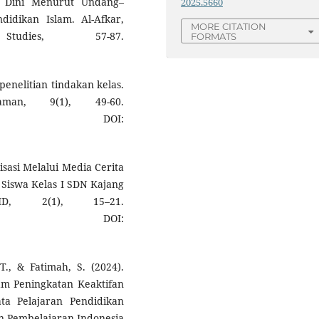
a Dini Menurut Undang–
2025.5660
dikan Islam. Al-Afkar,
MORE CITATION
udies, 57-87.
FORMATS
penelitian tindakan kelas.
aman, 9(1), 49-60.
DOI:
isasi Melalui Media Cerita
 Siswa Kelas I SDN Kajang
D, 2(1), 15–21.
DOI:
., & Fatimah, S. (2024).
m Peningkatan Keaktifan
ta Pelajaran Pendidikan
an Pembelajaran Indonesia