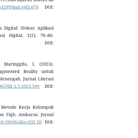
.53299/jppi.v4i3.674
DOI:
 Digital: (Fokus: Aplikasi
i Digital, 1(2), 70–80.
OI:
Maringgita, I. (2023).
Augmented Reality untuk
Menengah. Jurnal Literasi
065/jld.3.3.2023.599
DOI:
uh Metode Kerja Kelompok
an Fiqh. Ambarsa: Jurnal
/10.59106/abs.v2i1.50
DOI: