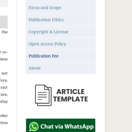
Focus and Scope
Publication Ethics
Copyright & License
 the
Open Access Policy
r co-
Publication Fee
hese
About
 not
fore,
tract
ture,
rlay
der
tion