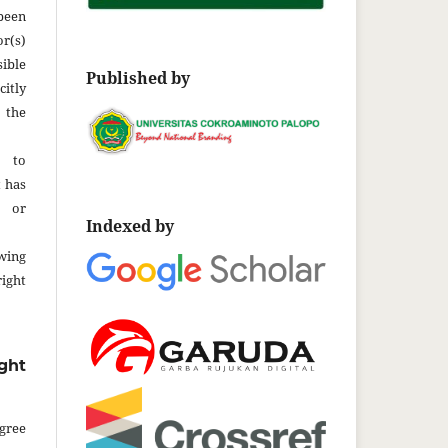
been
r(s)
ble
Published by
citly
 the
t to
t has
d or
Indexed by
wing
ght
ght
gree