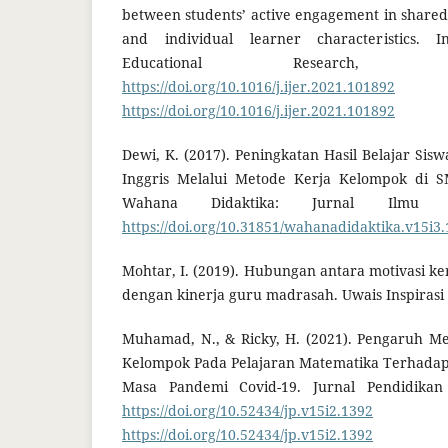
between students’ active engagement in shared
and individual learner characteristics. I
Educational Research, 
https://doi.org/10.1016/j.ijer.2021.101892
https://doi.org/10.1016/j.ijer.2021.101892
Dewi, K. (2017). Peningkatan Hasil Belajar Sis
Inggris Melalui Metode Kerja Kelompok di 
Wahana Didaktika: Jurnal Ilmu Ke
https://doi.org/10.31851/wahanadidaktika.v15i3
Mohtar, I. (2019). Hubungan antara motivasi k
dengan kinerja guru madrasah. Uwais Inspirasi 
Muhamad, N., & Ricky, H. (2021). Pengaruh M
Kelompok Pada Pelajaran Matematika Terhadap 
Masa Pandemi Covid-19. Jurnal Pendidikan 
https://doi.org/10.52434/jp.v15i2.1392
D
https://doi.org/10.52434/jp.v15i2.1392