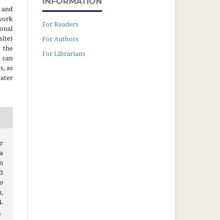
INFORMATION
 and
work
For Readers
onal
site)
For Authors
the
For Librarians
 can
s, as
ater
r
a
n
3
o
n
,
.
.