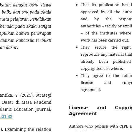
That its publication has 
ngkatan dengan 80% siswa
approved by all the autho
a baik, dan 0% pada skala
and by the responsi
mata pelajaran Pendidikan
authorities – tacitly or expli
 berada pada skala sangat
– of the institutes where
impulkan bahwa penerapan
work has been carried out.
idikan Pancasila terbukti
They secure the righ
lah dasar.
reproduce any material tha
already been publishe
copyrighted elsewhere.
They agree to the follo
license and copyri
agreement.
antika, Y. (2021). Strategi
h Dasar di Masa Pandemi
License and Copyri
slamic Education Journal,
Agreement
%601.82
Authors who publish with
CJPE
a
1). Examining the relation