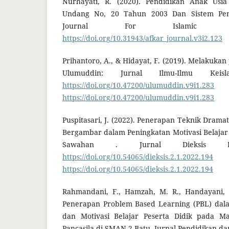
Nurhayati, R. (2020). Pendidikan Anak Usi
Undang No, 20 Tahun 2003 Dan Sistem Pendi
Journal For Islamic St
https://doi.org/10.31943/afkar_journal.v3i2.123
Prihantoro, A., & Hidayat, F. (2019). Melakukan 
Ulumuddin: Jurnal Ilmu-Ilmu Keisl
https://doi.org/10.47200/ulumuddin.v9i1.283
https://doi.org/10.47200/ulumuddin.v9i1.283
Puspitasari, J. (2022). Penerapan Teknik Dramat
Bergambar dalam Peningkatan Motivasi Belajar
Sawahan . Jurnal Dieksis I
https://doi.org/10.54065/dieksis.2.1.2022.194
https://doi.org/10.54065/dieksis.2.1.2022.194
Rahmandani, F., Hamzah, M. R., Handayani, T
Penerapan Problem Based Learning (PBL) dala
dan Motivasi Belajar Peserta Didik pada Ma
Pancasila di SMAN 2 Batu. Jurnal Pendidikan d