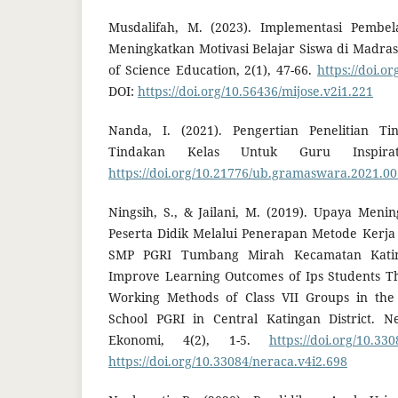
Musdalifah, M. (2023). Implementasi Pembel
Meningkatkan Motivasi Belajar Siswa di Madras
of Science Education, 2(1), 47-66.
https://doi.o
DOI:
https://doi.org/10.56436/mijose.v2i1.221
Nanda, I. (2021). Pengertian Penelitian Tin
Tindakan Kelas Untuk Guru Inspira
https://doi.org/10.21776/ub.gramaswara.2021.00
Ningsih, S., & Jailani, M. (2019). Upaya Menin
Peserta Didik Melalui Penerapan Metode Kerja
SMP PGRI Tumbang Mirah Kecamatan Kating
Improve Learning Outcomes of Ips Students Th
Working Methods of Class VII Groups in th
School PGRI in Central Katingan District. N
Ekonomi, 4(2), 1-5.
https://doi.org/10.33
https://doi.org/10.33084/neraca.v4i2.698