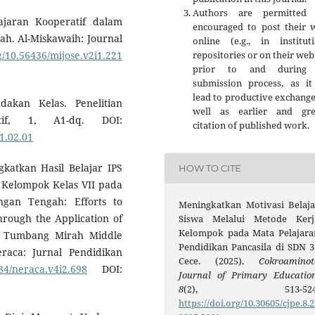
Authors are permitted
ajaran Kooperatif dalam
encouraged to post their 
ah. Al-Miskawaih: Journal
online (e.g., in instituti
repositories or on their web
rg/10.56436/mijose.v2i1.221
prior to and during 
submission process, as it
lead to productive exchange
dakan Kelas. Penelitian
well as earlier and gre
tif, 1, A1-dq. DOI:
citation of published work.
1.02.01
gkatkan Hasil Belajar IPS
HOW TO CITE
 Kelompok Kelas VII pada
an Tengah: Efforts to
Meningkatkan Motivasi Belaja
rough the Application of
Siswa Melalui Metode Kerj
Kelompok pada Mata Pelajara
e Tumbang Mirah Middle
Pendidikan Pancasila di SDN 3
eraca: Jurnal Pendidikan
Cece. (2025).
Cokroaminot
084/neraca.v4i2.698
DOI:
Journal of Primary Educatio
8
(2), 513-524
https://doi.org/10.30605/cjpe.8.2