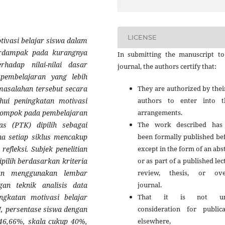
LICENSE
otivasi belajar siswa dalam
erdampak pada kurangnya
In submitting the manuscript to
hadap nilai-nilai dasar
journal, the authors certify that:
pembelajaran yang lebih
They are authorized by thei
rmasalahan tersebut secara
authors to enter into t
ahui peningkatan motivasi
arrangements.
elompok pada pembelajaran
The work described has
las (PTK) dipilih sebagai
been formally published be
na setiap siklus mencakup
except in the form of an abs
efleksi. Subjek penelitian
or as part of a published lec
ipilih berdasarkan kriteria
review, thesis, or ove
tian menggunakan lembar
journal.
gan teknik analisis data
That it is not un
ingkatan motivasi belajar
consideration for publica
s I, persentase siswa dengan
elsewhere,
 46,66%, skala cukup 40%,