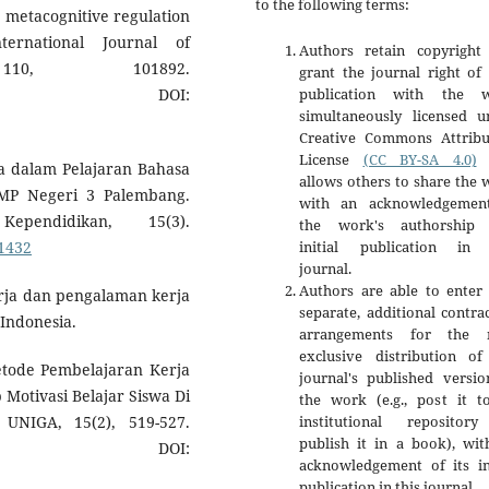
to the following terms:
 metacognitive regulation
nternational Journal of
Authors retain copyright
110, 101892.
grant the journal right of 
publication with the 
DOI:
simultaneously licensed u
Creative Commons Attribu
License
(CC BY-SA 4.0)
t
wa dalam Pelajaran Bahasa
allows others to share the
SMP Negeri 3 Palembang.
with an acknowledgemen
pendidikan, 15(3).
the work's authorship
initial publication in 
.1432
journal.
Authors are able to enter 
erja dan pengalaman kerja
separate, additional contra
Indonesia.
arrangements for the 
exclusive distribution of
etode Pembelajaran Kerja
journal's published versio
Motivasi Belajar Siswa Di
the work (e.g., post it t
institutional repositor
UNIGA, 15(2), 519-527.
publish it in a book), wit
OI:
acknowledgement of its ini
publication in this journal.