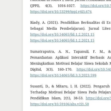
(JPPI), 4(3), 1016-1027.
https://doi.org/10
https://doi.org/10.53299/jppi.v4i3.674
Riady, A. (2021). Pendidikan Berkualitas di Era
Sebagai Media Pembelajaran). Jurnal Literas
https://doi.org/10.54065/jld.1.2.2021.15
D
https://doi.org/10.54065/jld.1.2.2021.15
Sumatraputra, A. N., Tapanuli, F. M., & 
Pemanfaatan Aplikasi Interaktif Berbasis 
Meningkatkan Motivasi Belajar Siswa Sekolah 
Digital, 3(3), 160–170.
https://doi.org/10.54
https://doi.org/10.54065/jld.3.3.2023.599
Susanti, D., & Mitaru, I. H. (2022). Pengar
Terhadap Motivasi Belajar Siswa Pada Pelajar
Pendidikan Islam, 2(1), 38-53.
https://doi.org
https://doi.org/10.59106/abs.v2i1.50