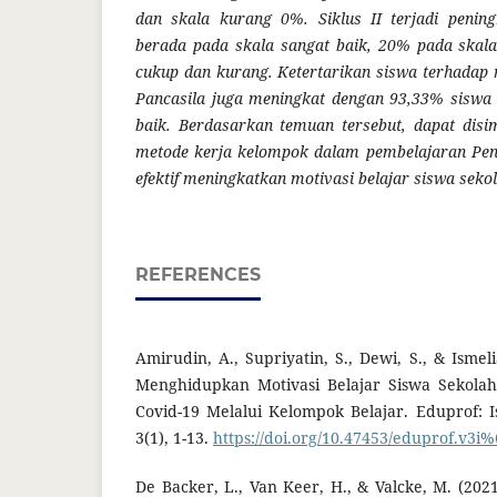
dan skala kurang 0%. Siklus II terjadi peni
berada pada skala sangat baik, 20% pada skal
cukup dan kurang. Ketertarikan siswa terhadap 
Pancasila juga meningkat dengan 93,33% siswa
baik. Berdasarkan temuan tersebut, dapat dis
metode kerja kelompok dalam pembelajaran Pend
efektif meningkatkan motivasi belajar siswa seko
REFERENCES
Amirudin, A., Supriyatin, S., Dewi, S., & Ismeli
Menghidupkan Motivasi Belajar Siswa Sekola
Covid-19 Melalui Kelompok Belajar. Eduprof: I
3(1), 1-13.
https://doi.org/10.47453/eduprof.v3i
De Backer, L., Van Keer, H., & Valcke, M. (202