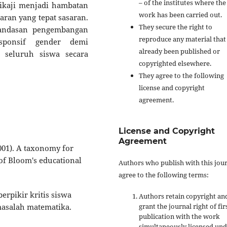
– of the institutes where the
dikaji menjadi hambatan
work has been carried out.
ran yang tepat sasaran.
They secure the right to
 landasan pengembangan
reproduce any material that
esponsif gender demi
already been published or
 seluruh siswa secara
copyrighted elsewhere.
They agree to the following
license and copyright
agreement.
License and Copyright
Agreement
2001). A taxonomy for
 of Bloom's educational
Authors who publish with this jou
agree to the following terms:
erpikir kritis siswa
Authors retain copyright an
asalah matematika.
grant the journal right of fir
publication with the work
simultaneously licensed un