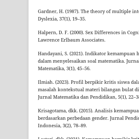
Gardner, H. (1987). The theory of multiple int
Dyslexia, 37(1), 19–35.
Halpern, D. F. (2000). Sex Differences in Cognit
Lawrence Erlbaum Associates.
Handayani, S. (2021). Indikator kemampuan be
dalam menyelesaikan soal matematika. Jurna
Matematika, 3(1), 45–56.
Ilmiah. (2023). Profil berpikir kritis siswa
masalah kontekstual materi bilangan bulat di
Jurnal Matematika dan Pendidikan, 5(1), 22–3
Krisagotama, dkk. (2015). Analisis kemampuan
berdasarkan perbedaan gender. Jurnal Pend
Indonesia, 3(2), 78–89.
Lestari, dkk. (2021). Kemampuan berpikir krit