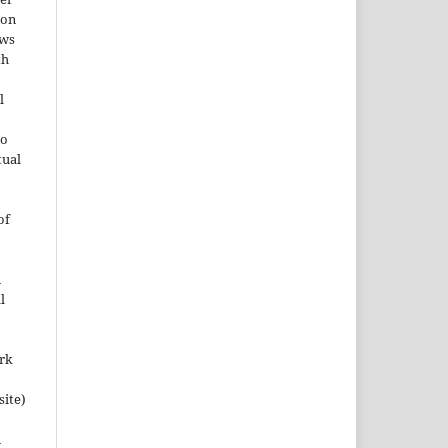
ion
ows
th
l
to
tual
of
n
l
ork
site)
n