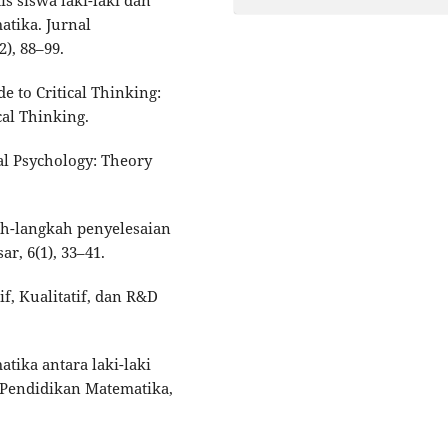
tika. Jurnal
), 88–99.
de to Critical Thinking:
cal Thinking.
nal Psychology: Theory
ah-langkah penyelesaian
r, 6(1), 33–41.
if, Kualitatif, dan R&D
tika antara laki-laki
 Pendidikan Matematika,