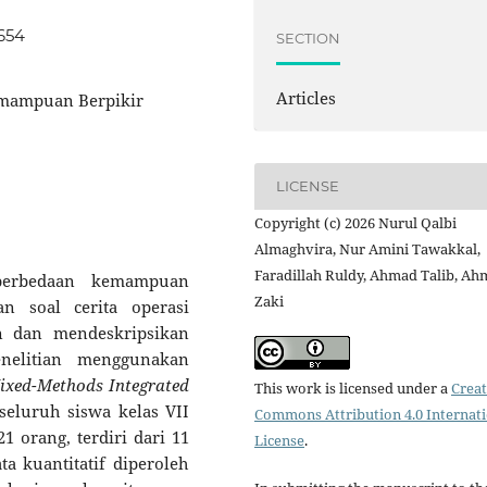
8654
SECTION
Articles
Kemampuan Berpikir
LICENSE
Copyright (c) 2026 Nurul Qalbi
Almaghvira, Nur Amini Tawakkal,
Faradillah Ruldy, Ahmad Talib, A
 perbedaan kemampuan
Zaki
an soal cerita operasi
in dan mendeskripsikan
enelitian menggunakan
ixed-Methods Integrated
This work is licensed under a
Creat
 seluruh siswa kelas VII
Commons Attribution 4.0 Internat
orang, terdiri dari 11
License
.
a kuantitatif diperoleh