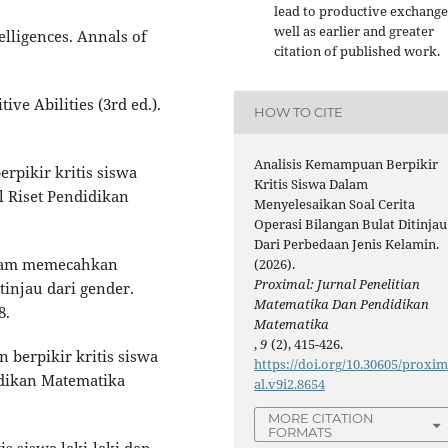
lead to productive exchange
well as earlier and greater
elligences. Annals of
citation of published work.
ive Abilities (3rd ed.).
HOW TO CITE
Analisis Kemampuan Berpikir
rpikir kritis siswa
Kritis Siswa Dalam
l Riset Pendidikan
Menyelesaikan Soal Cerita
Operasi Bilangan Bulat Ditinjau
Dari Perbedaan Jenis Kelamin.
 dalam memecahkan
(2026).
Proximal: Jurnal Penelitian
tinjau dari gender.
Matematika Dan Pendidikan
8.
Matematika
,
9
(2), 415-426.
 berpikir kritis siswa
https://doi.org/10.30605/proxi
idikan Matematika
al.v9i2.8654
MORE CITATION
FORMATS
is siswa laki-laki dan