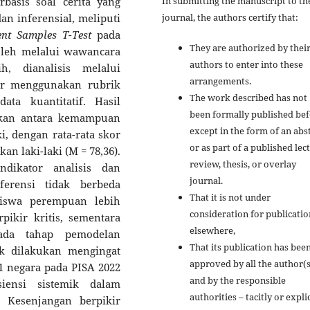
basis soal cerita yang
In submitting the manuscript to th
dan inferensial, meliputi
journal, the authors certify that:
ent Samples T-Test
pada
They are authorized by their
eroleh melalui wawancara
authors to enter into these
, dianalisis melalui
arrangements.
kor menggunakan rubrik
The work described has not
ata kuantitatif. Hasil
been formally published bef
ikan antara kemampuan
except in the form of an abs
i, dengan rata-rata skor
or as part of a published lec
an laki-laki (M = 78,36).
review, thesis, or overlay
ndikator analisis dan
journal.
ferensi tidak berbeda
That it is not under
siswa perempuan lebih
consideration for publicatio
ikir kritis, sementara
elsewhere,
pada tahap pemodelan
That its publication has bee
uk dilakukan mengingat
approved by all the author(s
1 negara pada PISA 2022
and by the responsible
iensi sistemik dalam
authorities – tacitly or explic
. Kesenjangan berpikir