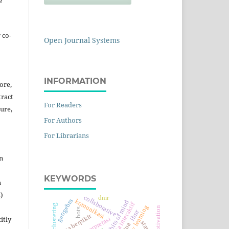
e
 co-
Open Journal Systems
INFORMATION
ore,
tract
For Readers
ture,
For Authors
For Librarians
n
KEYWORDS
n
)
collsborative
dmr
geogebra
komunikasi
multimedia interaktif
spectral clustering
hots
ibnr
gaya berpikir
itly