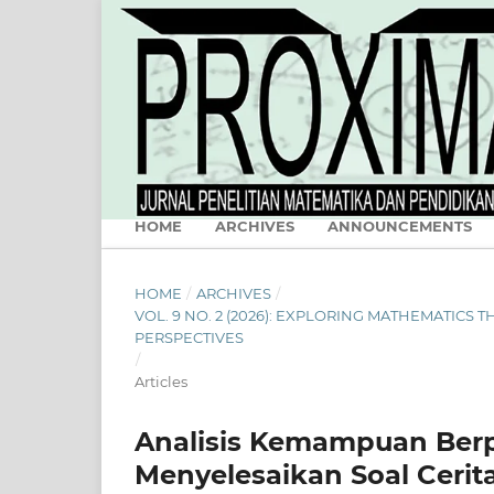
HOME
ARCHIVES
ANNOUNCEMENTS
HOME
/
ARCHIVES
/
VOL. 9 NO. 2 (2026): EXPLORING MATHEMATIC
PERSPECTIVES
/
Articles
Analisis Kemampuan Berpi
Menyelesaikan Soal Cerita