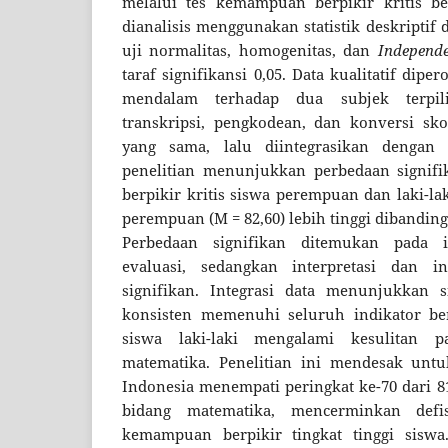
melalui tes kemampuan berpikir kritis ber
dianalisis menggunakan statistik deskriptif 
uji normalitas, homogenitas, dan
Independ
taraf signifikansi 0,05. Data kualitatif dip
mendalam terhadap dua subjek terpilih
transkripsi, pengkodean, dan konversi s
yang sama, lalu diintegrasikan dengan d
penelitian menunjukkan perbedaan signif
berpikir kritis siswa perempuan dan laki-lak
perempuan (M = 82,60) lebih tinggi dibandingk
Perbedaan signifikan ditemukan pada i
evaluasi, sedangkan interpretasi dan in
signifikan. Integrasi data menunjukkan 
konsisten memenuhi seluruh indikator berp
siswa laki-laki mengalami kesulitan 
matematika. Penelitian ini mendesak unt
Indonesia menempati peringkat ke-70 dari 8
bidang matematika, mencerminkan defis
kemampuan berpikir tingkat tinggi siswa