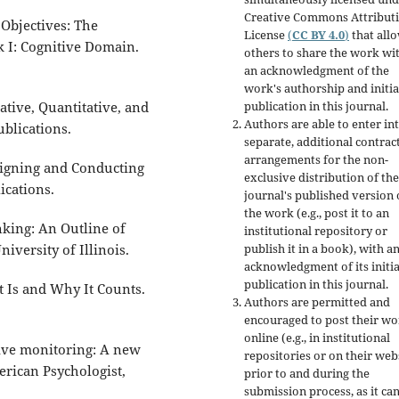
Creative Commons Attribut
 Objectives: The
License
(
CC BY 4.0
)
that all
k I: Cognitive Domain.
others to share the work wi
an acknowledgment of the
work's authorship and initia
tative, Quantitative, and
publication in this journal.
Authors are able to enter in
blications.
separate, additional contrac
arrangements for the non-
Designing and Conducting
exclusive distribution of the
ications.
journal's published version 
the work (e.g., post it to an
inking: An Outline of
institutional repository or
niversity of Illinois.
publish it in a book), with a
acknowledgment of its initia
publication in this journal.
It Is and Why It Counts.
Authors are permitted and
encouraged to post their w
online (e.g., in institutional
itive monitoring: A new
repositories or on their web
erican Psychologist,
prior to and during the
submission process, as it ca