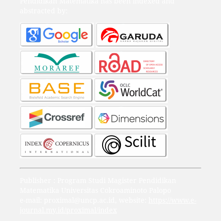
Pendidikan Matematika has been indexed and
abstracted by:
Publisher : Program Studi Magister Pendidikan
Matematika Universitas Cokroaminoto Palopo
e-mail: proximal@uncp.ac.id, website:
https://www.e-
journal.my.id/proximal/index