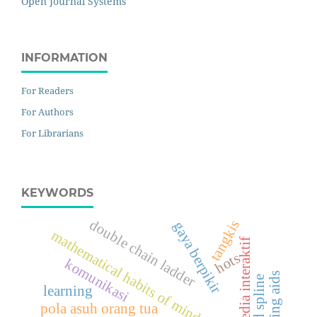
Open Journal Systems
INFORMATION
For Readers
For Authors
For Librarians
KEYWORDS
double chain ladder
tangkis
gaya berpikir
mathematical habits of mind
multimedia interaktif
hots
komunikasi
teaching aids
learning
pola asuh orang tua