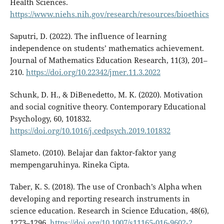
Health Sciences.
https://www.niehs.nih.gov/research/resources/bioethics
Saputri, D. (2022). The influence of learning
independence on students’ mathematics achievement.
Journal of Mathematics Education Research, 11(3), 201–
210.
https://doi.org/10.22342/jmer.11.3.2022
Schunk, D. H., & DiBenedetto, M. K. (2020). Motivation
and social cognitive theory. Contemporary Educational
Psychology, 60, 101832.
https://doi.org/10.1016/j.cedpsych.2019.101832
Slameto. (2010). Belajar dan faktor-faktor yang
mempengaruhinya. Rineka Cipta.
Taber, K. S. (2018). The use of Cronbach’s Alpha when
developing and reporting research instruments in
science education. Research in Science Education, 48(6),
1273–1296.
https://doi.org/10.1007/s11165-016-9602-2