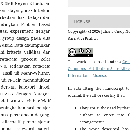
as X SMK Negeri 2 Buduran
ahaan dagang masih belum
erbedaan hasil belajar dan
LICENSE
ndingkan Problem-Based
uasi experiment dengan
Copyright (c) 2026 Juliana Cindy N
rol group design pada dua
Sari, Vivi Pratiwi
ta didik. Data dikumpulkan
i kriteria validitas dan
rata-rata pre-test kelas
This work is licensed under a
Crea
7,0, sedangkan rata-rata
Commons Attribution-ShareAlike
6. Hasil uji Mann-Whitney
International License
.
il uji N-Gain menunjukkan
engan kategori tinggi,
In submitting the manuscript to
0,5963 dengan kategori
journal, the authors certify that:
el ARIAS lebih efektif
ningkatkan hasil belajar
They are authorized by thei
ntansi perusahaan dagang.
authors to enter into t
 alternatif pembelajaran
arrangements.
minat, relevansi materi,
The work described has