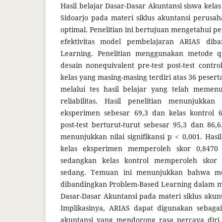
Hasil belajar Dasar-Dasar Akuntansi siswa kel
Sidoarjo pada materi siklus akuntansi perus
optimal. Penelitian ini bertujuan mengetahui p
efektivitas model pembelajaran ARIAS diba
Learning. Penelitian menggunakan metode q
desain nonequivalent pre-test post-test cont
kelas yang masing-masing terdiri atas 36 peser
melalui tes hasil belajar yang telah memenuh
reliabilitas. Hasil penelitian menunjukkan 
eksperimen sebesar 69,3 dan kelas kontrol 6
post-test berturut-turut sebesar 95,3 dan 86,
menunjukkan nilai signifikansi p < 0,001. Has
kelas eksperimen memperoleh skor 0,8470 d
sedangkan kelas kontrol memperoleh skor 
sedang. Temuan ini menunjukkan bahwa mod
dibandingkan Problem-Based Learning dalam me
Dasar-Dasar Akuntansi pada materi siklus aku
Implikasinya, ARIAS dapat digunakan sebagai
akuntansi yang mendorong rasa percaya diri, 