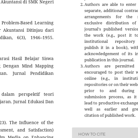
 Akuntansi di SMK Negeri
Authors are able to enter 
separate, additional contra
arrangements for the 
uh Problem-Based Learning
exclusive distribution of
journal's published versio
 Akuntansi Ditinjau dari
the work (e.g., post it t
dikan, 6(3), 1946–1955.
institutional repositor
publish it in a book), wit
acknowledgement of its ini
rasi Hasil Belajar Siswa
publication in this journal.
g Dengan Mind Mapping
Authors are permitted
encouraged to post their 
an. Jurnal Pendidikan
online (e.g., in instituti
repositories or on their web
prior to and during 
 dalam perspektif teori
submission process, as it
jaran. Jurnal Edukasi Dan
lead to productive exchange
well as earlier and gre
citation of published work.
23). The Influence of the
sment, and Satisfaction)
HOW TO CITE
ilm Media on Enhancing