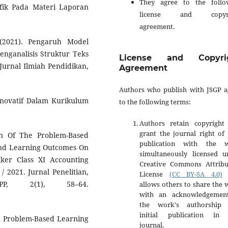
They agree to the follo
fik Pada Materi Laporan
license and copyri
agreement.
 (2021). Pengaruh Model
ganalisis Struktur Teks
License and Copyri
Jurnal Ilmiah Pendidikan,
Agreement
Authors who publish with JSGP a
Inovatif Dalam Kurikulum
to the following terms:
Authors retain copyright
grant the journal right of 
tion Of The Problem-Based
publication with the 
And Learning Outcomes On
simultaneously licensed u
ker Class XI Accounting
Creative Commons Attribu
/ 2021. Jurnal Penelitian,
License
(CC BY-SA 4.0)
t
PP, 2(1), 58–64.
allows others to share the
with an acknowledgemen
the work's authorship
initial publication in 
an Problem-Based Learning
journal.