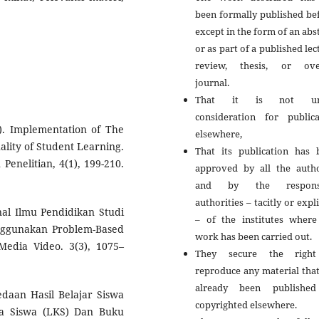
been formally published be
except in the form of an abs
or as part of a published lec
review, thesis, or ove
journal.
That it is not un
consideration for publica
3). Implementation of The
elsewhere,
ality of Student Learning.
That its publication has 
Penelitian, 4(1), 199-210.
approved by all the autho
and by the responsi
authorities – tacitly or expli
rnal Ilmu Pendidikan Studi
– of the institutes where
nggunakan Problem-Based
work has been carried out.
edia Video. 3(3), 1075–
They secure the righ
reproduce any material tha
already been publishe
edaan Hasil Belajar Siswa
copyrighted elsewhere.
a Siswa (LKS) Dan Buku