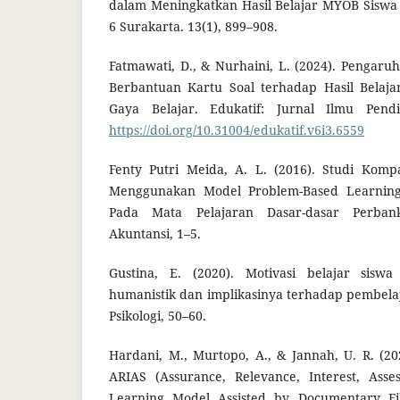
dalam Meningkatkan Hasil Belajar MYOB Siswa
6 Surakarta. 13(1), 899–908.
Fatmawati, D., & Nurhaini, L. (2024). Pengar
Berbantuan Kartu Soal terhadap Hasil Belajar
Gaya Belajar. Edukatif: Jurnal Ilmu Pendi
https://doi.org/10.31004/edukatif.v6i3.6559
Fenty Putri Meida, A. L. (2016). Studi Kompa
Menggunakan Model Problem-Based Learnin
Pada Mata Pelajaran Dasar-dasar Perbank
Akuntansi, 1–5.
Gustina, E. (2020). Motivasi belajar siswa
humanistik dan implikasinya terhadap pembela
Psikologi, 50–60.
Hardani, M., Murtopo, A., & Jannah, U. R. (20
ARIAS (Assurance, Relevance, Interest, Asses
Learning Model Assisted by Documentary F