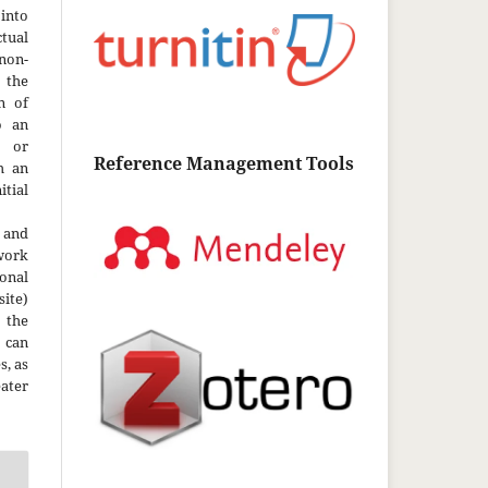
into
ctual
non-
 the
n of
o an
y or
Reference Management Tools
h an
tial
 and
work
onal
site)
the
 can
s, as
ater