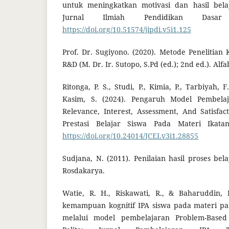
untuk meningkatkan motivasi dan hasil belaj
Jurnal Ilmiah Pendidikan Dasar 
https://doi.org/10.51574/jipdi.v5i1.125
Prof. Dr. Sugiyono. (2020). Metode Penelitian Ku
R&D (M. Dr. Ir. Sutopo, S.Pd (ed.); 2nd ed.). Alfa
Ritonga, P. S., Studi, P., Kimia, P., Tarbiyah, F
Kasim, S. (2024). Pengaruh Model Pembelaj
Relevance, Interest, Assessment, And Satisfa
Prestasi Belajar Siswa Pada Materi Ikatan
https://doi.org/10.24014/JCEI.v3i1.28855
Sudjana, N. (2011). Penilaian hasil proses be
Rosdakarya.
Watie, R. H., Riskawati, R., & Baharuddin, 
kemampuan kognitif IPA siswa pada materi p
melalui model pembelajaran Problem-Based 