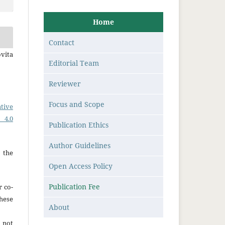
Home
Contact
ovita
Editorial Team
Reviewer
Focus and Scope
tive
 4.0
Publication Ethics
Author Guidelines
 the
Open Access Policy
Publication Fee
r co-
hese
About
 not