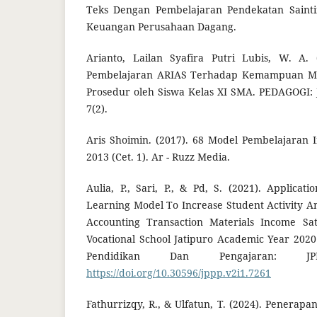
Teks Dengan Pembelajaran Pendekatan Sainti
Keuangan Perusahaan Dagang.
Arianto, Lailan Syafira Putri Lubis, W. A.
Pembelajaran ARIAS Terhadap Kemampuan Men
Prosedur oleh Siswa Kelas XI SMA. PEDAGOGI: 
7(2).
Aris Shoimin. (2017). 68 Model Pembelajaran 
2013 (Cet. 1). Ar - Ruzz Media.
Aulia, P., Sari, P., & Pd, S. (2021). Applica
Learning Model To Increase Student Activity 
Accounting Transaction Materials Income Sat
Vocational School Jatipuro Academic Year 2020 
Pendidikan Dan Pengajaran: JP
https://doi.org/10.30596/jppp.v2i1.7261
Fathurrizqy, R., & Ulfatun, T. (2024). Penerap