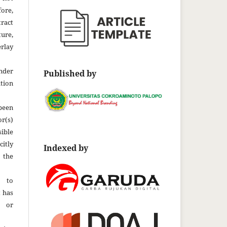
fore,
tract
ture,
rlay
der
Published by
tion
been
r(s)
ble
citly
Indexed by
 the
t to
t has
d or