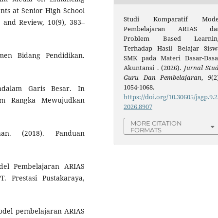
ents at Senior High School
Studi Komparatif Mode
h and Review, 10(9), 383–
Pembelajaran ARIAS da
Problem Based Learnin
Terhadap Hasil Belajar Sisw
imen Bidang Pendidikan.
SMK pada Materi Dasar-Dasa
Akuntansi . (2026).
Jurnal Stud
Guru Dan Pembelajaran
,
9
(2
1054-1068.
ndalam Garis Besar. In
https://doi.org/10.30605/jsgp.9.2
lam Rangka Mewujudkan
2026.8907
MORE CITATION
FORMATS
an. (2018). Panduan
el Pembelajaran ARIAS
PT. Prestasi Pustakaraya,
 model pembelajaran ARIAS