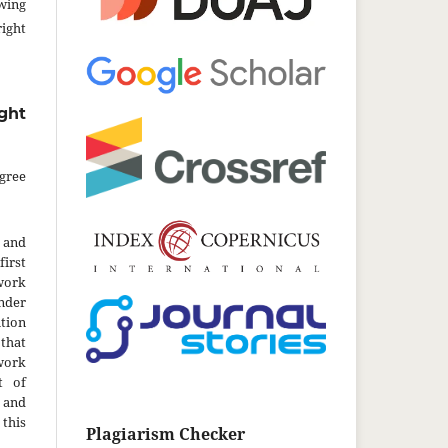
wing
ght
ght
gree
 and
first
work
nder
tion
hat
 work
t of
 and
this
Plagiarism Checker