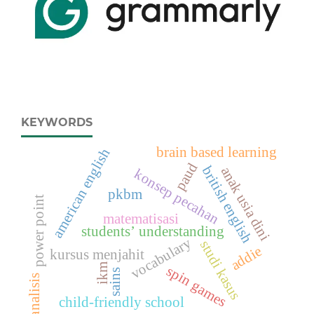
KEYWORDS
brain based learning
american english
paud
british english
anak usia dini
konsep pecahan
pkbm
power point
matematisasi
students’ understanding
vocabulary
studi kasus
addie
kursus menjahit
ikm
spin games
sains
analisis
child-friendly school