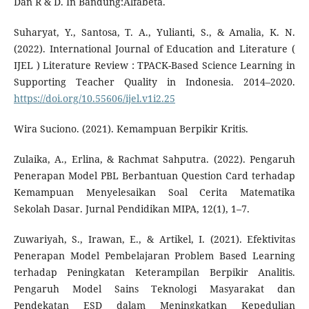
Dan R & D. In Bandung:Alfabeta.
Suharyat, Y., Santosa, T. A., Yulianti, S., & Amalia, K. N.
(2022). International Journal of Education and Literature (
IJEL ) Literature Review : TPACK-Based Science Learning in
Supporting Teacher Quality in Indonesia. 2014–2020.
https://doi.org/10.55606/ijel.v1i2.25
Wira Suciono. (2021). Kemampuan Berpikir Kritis.
Zulaika, A., Erlina, & Rachmat Sahputra. (2022). Pengaruh
Penerapan Model PBL Berbantuan Question Card terhadap
Kemampuan Menyelesaikan Soal Cerita Matematika
Sekolah Dasar. Jurnal Pendidikan MIPA, 12(1), 1–7.
Zuwariyah, S., Irawan, E., & Artikel, I. (2021). Efektivitas
Penerapan Model Pembelajaran Problem Based Learning
terhadap Peningkatan Keterampilan Berpikir Analitis.
Pengaruh Model Sains Teknologi Masyarakat dan
Pendekatan ESD dalam Meningkatkan Kepedulian