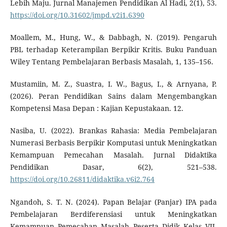
Lebih Maju. Jurnal Manajemen Pendidikan Al Hadi, 2(1), 53.
https://doi.org/10.31602/jmpd.v2i1.6390
Moallem, M., Hung, W., & Dabbagh, N. (2019). Pengaruh
PBL terhadap Keterampilan Berpikir Kritis. Buku Panduan
Wiley Tentang Pembelajaran Berbasis Masalah, 1, 135–156.
Mustamiin, M. Z., Suastra, I. W., Bagus, I., & Arnyana, P.
(2026). Peran Pendidikan Sains dalam Mengembangkan
Kompetensi Masa Depan : Kajian Kepustakaan. 12.
Nasiba, U. (2022). Brankas Rahasia: Media Pembelajaran
Numerasi Berbasis Berpikir Komputasi untuk Meningkatkan
Kemampuan Pemecahan Masalah. Jurnal Didaktika
Pendidikan Dasar, 6(2), 521–538.
https://doi.org/10.26811/didaktika.v6i2.764
Ngandoh, S. T. N. (2024). Papan Belajar (Panjar) IPA pada
Pembelajaran Berdiferensiasi untuk Meningkatkan
Kemampuan Pemecahan Masalah Peserta Didik Kelas VII.