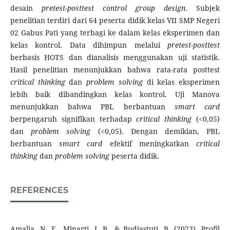
desain
pretest-posttest control group design
. Subjek
penelitian terdiri dari 64 peserta didik kelas VII SMP Negeri
02 Gabus Pati yang terbagi ke dalam kelas eksperimen dan
kelas kontrol. Data dihimpun melalui
pretest-posttest
berbasis HOTS dan dianalisis menggunakan uji statistik.
Hasil penelitian menunjukkan bahwa rata-rata posttest
critical thinking
dan
problem solving
di kelas eksperimen
lebih baik dibandingkan kelas kontrol. Uji Manova
menunjukkan bahwa PBL berbantuan
smart card
berpengaruh signifikan terhadap
critical thinking
(<0,05)
dan
problem solving
(<0,05). Dengan demikian, PBL
berbantuan
smart card
efektif meningkatkan
critical
thinking
dan
problem solving
peserta didik.
REFERENCES
Amalia, N. F., Minarti, I. B., & Budiastuti, B. (2023). Profil