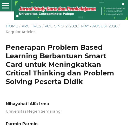
HOME
/
ARCHIVES
/
VOL. 9 NO. 2 (2026): MAY - AUGUST 2026
/
Regular Articles
Penerapan Problem Based
Learning Berbantuan Smart
Card untuk Meningkatkan
Critical Thinking dan Problem
Solving Peserta Didik
Nihayahati Alfa Irma
Universitas Negeri Semarang
Parmin Parmin