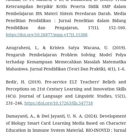
Keterampilan Berpikir Kritis Peserta Didik SMP dalam
Pembelajaran IPA Materi Sistem Peredaran Darah. Media
Penelitian Pendidikan : Jurnal Penelitian dalam Bidang
Pendidikan dan Pengajaran, 17(1), 152–160.
https://doi.org/10.26877/mpp.v17i1.15388
Anugraheni, I., & Kristen Satya Wacana, U. (2019).
Pengaruh Pembelajaran Problem Solving Model Polya
terhadap Kemampuan Memecahkan Masalah Matematika
Mahasiswa. Jurnal Pendidikan (Teori Dan Praktik), 4(1), 1–6.
Bedir, H. (2019). Pre-service ELT Teachers’ Beliefs and
Perceptions on 21st Century Learning and Innovation Skills
(4Cs). Journal of Language and Linguistic Studies, 15(1),
231–246.
https://doi.org/10.17263/jlls.547718
Damayanti, A., & Dwi Jayanti, U. N. A. (2024). Development
of Biology Smart Card Learning Media Based on Character
Education in Immune System Material. BIO-INOVED : Jurnal