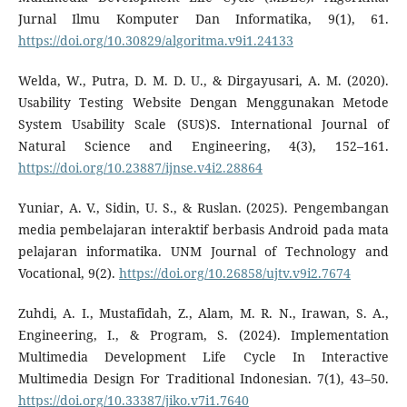
Jurnal Ilmu Komputer Dan Informatika, 9(1), 61.
https://doi.org/10.30829/algoritma.v9i1.24133
Welda, W., Putra, D. M. D. U., & Dirgayusari, A. M. (2020).
Usability Testing Website Dengan Menggunakan Metode
System Usability Scale (SUS)S. International Journal of
Natural Science and Engineering, 4(3), 152–161.
https://doi.org/10.23887/ijnse.v4i2.28864
Yuniar, A. V., Sidin, U. S., & Ruslan. (2025). Pengembangan
media pembelajaran interaktif berbasis Android pada mata
pelajaran informatika. UNM Journal of Technology and
Vocational, 9(2).
https://doi.org/10.26858/ujtv.v9i2.7674
Zuhdi, A. I., Mustafidah, Z., Alam, M. R. N., Irawan, S. A.,
Engineering, I., & Program, S. (2024). Implementation
Multimedia Development Life Cycle In Interactive
Multimedia Design For Traditional Indonesian. 7(1), 43–50.
https://doi.org/10.33387/jiko.v7i1.7640