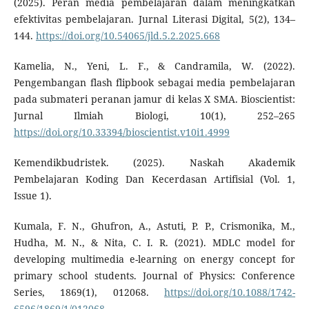
(2025). Peran media pembelajaran dalam meningkatkan
efektivitas pembelajaran. Jurnal Literasi Digital, 5(2), 134–
144.
https://doi.org/10.54065/jld.5.2.2025.668
Kamelia, N., Yeni, L. F., & Candramila, W. (2022).
Pengembangan flash flipbook sebagai media pembelajaran
pada submateri peranan jamur di kelas X SMA. Bioscientist:
Jurnal Ilmiah Biologi, 10(1), 252–265
https://doi.org/10.33394/bioscientist.v10i1.4999
Kemendikbudristek. (2025). Naskah Akademik
Pembelajaran Koding Dan Kecerdasan Artifisial (Vol. 1,
Issue 1).
Kumala, F. N., Ghufron, A., Astuti, P. P., Crismonika, M.,
Hudha, M. N., & Nita, C. I. R. (2021). MDLC model for
developing multimedia e-learning on energy concept for
primary school students. Journal of Physics: Conference
Series, 1869(1), 012068.
https://doi.org/10.1088/1742-
6596/1869/1/012068