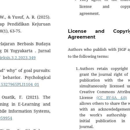
license and copyri
agreement.
W., & Yusuf, A. R. (2025).
dap Pendidikan Kejuruan
(1), 63-75.
License and Copyri
Agreement
lajaran Berbasis Budaya
Authors who publish with JSGP a
 Di Yogyakarta . Jurnal
to the following terms:
ieksis.3.2.2023.349
Authors retain copyright
nd" why" of goal pursuits:
grant the journal right of 
behavior. Psychological
publication with the 
/S15327965PLI1104_01
simultaneously licensed u
Creative Commons Attribu
 Ouatik, F. (2021). The
License
(CC BY-SA 4.0)
t
allows others to share the
ning in E‐Learning and
with an acknowledgemen
bile Information Systems,
the work's authorship
9959954
initial publication in 
journal.