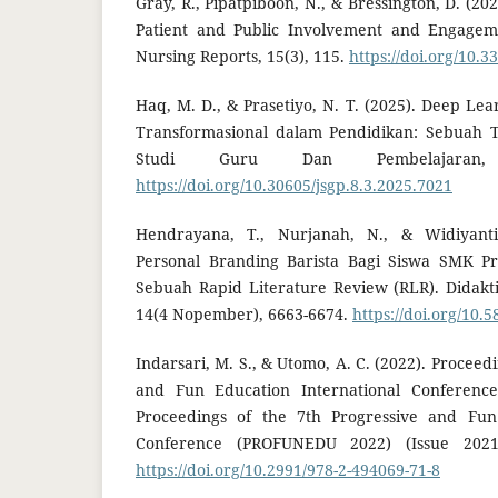
Gray, R., Pipatpiboon, N., & Bressington, D. (
Patient and Public Involvement and Engageme
Nursing Reports, 15(3), 115.
https://doi.org/10.
Haq, M. D., & Prasetiyo, N. T. (2025). Deep Le
Transformasional dalam Pendidikan: Sebuah Ti
Studi Guru Dan Pembelajaran, 
https://doi.org/10.30605/jsgp.8.3.2025.7021
Hendrayana, T., Nurjanah, N., & Widiyanti
Personal Branding Barista Bagi Siswa SMK Pr
Sebuah Rapid Literature Review (RLR). Didakt
14(4 Nopember), 6663-6674.
https://doi.org/10.
Indarsari, M. S., & Utomo, A. C. (2022). Proceed
and Fun Education International Conferenc
Proceedings of the 7th Progressive and Fun 
Conference (PROFUNEDU 2022) (Issue 2021)
https://doi.org/10.2991/978-2-494069-71-8