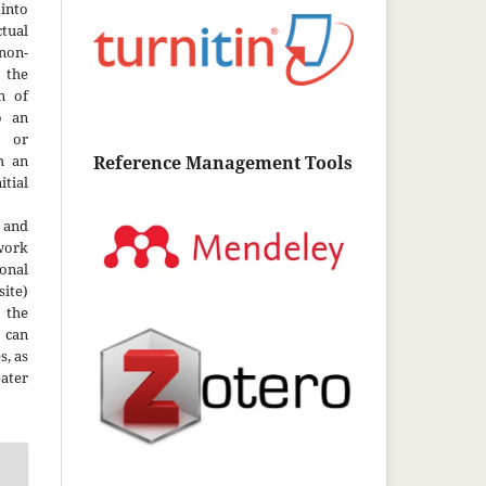
into
ctual
non-
 the
n of
o an
y or
h an
Reference Management Tools
tial
 and
work
onal
site)
the
 can
s, as
ater