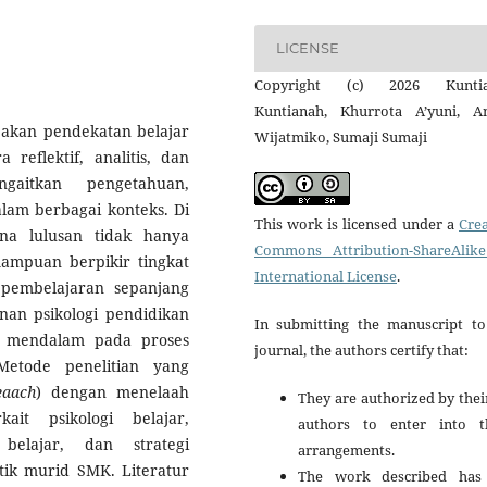
LICENSE
Copyright (c) 2026 Kunti
Kuntianah, Khurrota A’yuni, A
akan pendekatan belajar
Wijatmiko, Sumaji Sumaji
eflektif, analitis, dan
gaitkan pengetahuan,
lam berbagai konteks. Di
This work is licensed under a
Crea
na lulusan tidak hanya
Commons Attribution-ShareAlike
ampuan berpikir tingkat
International License
.
pembelajaran sepanjang
anan psikologi pendidikan
In submitting the manuscript to
n mendalam pada proses
journal, the authors certify that:
etode penelitian yang
eaach
) dengan menelaah
They are authorized by thei
ait psikologi belajar,
authors to enter into t
belajar, dan strategi
arrangements.
tik murid SMK. Literatur
The work described has