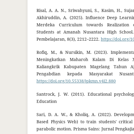
Risal, A. A. N., Sriwahyuni, S., Kasim, H., Suja
Akhiruddin, A. (2025). Influence Deep Lear
Merdeka Curriculum towards Realization 
Students at Amanah Nusantara High School.
Pembelajaran, 8(3), 2212–2222.
https://doi.org/
Rofiq, M., & Nursikin, M. (2023). Implement
Meningkatkan Maharoh Kalam Di Kelas 
Kaliangkrik Kabupaten Magelang Tahun Aj
Pengabdian kepada Masyarakat Nusanta
https://doi.org/10.55338/jpkmn.v4i2.880
Santrock, J. W. (2011). Educational psycholo
Education
Sari, D. A. W., & Kholiq, A. (2022). Develo
Based Physics Web) to train students' critical
parabolic motion. Prisma Sains: Jurnal Pengkaj