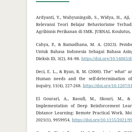
Ardyanti, Y., Wahyuningsih, S., Widya, H., Aji, 
Relevansi Teori Belajar Behaviorisme Terha
Agribisnis Perikanan di SMK. JURNAL Koulutus, 8
Cahya, P., & Ramadhana, M. A. (2023). Pembe
Untuk Bahasa Indonesia Sebagai Bahasa Asing
Dieksis ID, 3(2), 84–98.
https://doi.org/10.54065/d
Deci, E. L., & Ryan, R. M. (2000). The" what" a
Human needs and the self-determination of 
inquiry, 11(4), 227-268.
https://doi.org/10.1207
El Gourari, A., Raoufi, M., Skouri, M., &
Implementation of Deep Reinforcement Lear
Distance Learning: Remote Practical Work. Mo
2021(1), 9959954.
https://doi.org/10.1155/2021/