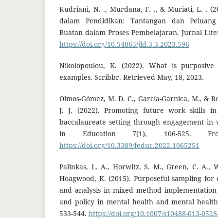
Kudriani, N. ., Murdana, F. ., & Muriati, L. . (
dalam Pendidikan: Tantangan dan Peluang
Buatan dalam Proses Pembelajaran. Jurnal Litera
https://doi.org/10.54065/jld.3.3.2023.596
Nikolopoulou, K. (2022). What is purposive 
examples. Scribbr. Retrieved May, 18, 2023.
Olmos-Gómez, M. D. C., García-Garnica, M., & R
J. J. (2022). Promoting future work skills i
baccalaureate setting through engagement in v
in Education 7(1), 106-525. Fr
https://doi.org/10.3389/feduc.2022.1065251
Palinkas, L. A., Horwitz, S. M., Green, C. A., 
Hoagwood, K. (2015). Purposeful sampling for q
and analysis in mixed method implementation 
and policy in mental health and mental health 
533-544.
https://doi.org/10.1007/s10488-013-0528