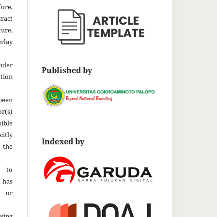
fore,
tract
ture,
rlay
der
Published by
tion
been
r(s)
ble
citly
Indexed by
 the
t to
t has
d or
wing