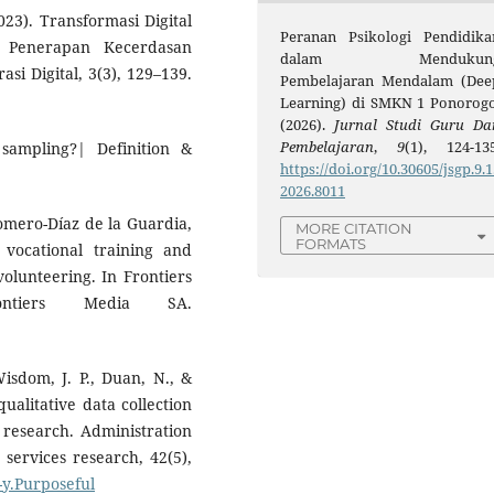
2023). Transformasi Digital
Peranan Psikologi Pendidika
 Penerapan Kecerdasan
dalam Mendukun
si Digital, 3(3), 129–139.
Pembelajaran Mendalam (Dee
Learning) di SMKN 1 Ponorogo
(2026).
Jurnal Studi Guru Da
Pembelajaran
,
9
(1), 124-135
sampling?| Definition &
https://doi.org/10.30605/jsgp.9.1
2026.8011
omero-Díaz de la Guardia,
MORE CITATION
FORMATS
n vocational training and
olunteering. In Frontiers
ontiers Media SA.
Wisdom, J. P., Duan, N., &
ualitative data collection
research. Administration
services research, 42(5),
-y.Purposeful