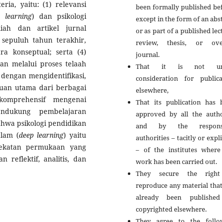
ria, yaitu: (1) relevansi
been formally published be
 learning
) dan psikologi
except in the form of an abs
iah dan artikel jurnal
or as part of a published lec
 sepuluh tahun terakhir,
review, thesis, or ove
ra konseptual; serta (4)
journal.
kan melalui proses telaah
That it is not un
n dengan mengidentifikasi,
consideration for publica
uan utama dari berbagai
elsewhere,
omprehensif mengenai
That its publication has 
ndukung pembelajaran
approved by all the autho
hwa psikologi pendidikan
and by the responsi
lam (
deep learning
) yaitu
authorities – tacitly or expli
ekatan permukaan yang
– of the institutes where
 reflektif, analitis, dan
work has been carried out.
They secure the righ
reproduce any material tha
already been publishe
copyrighted elsewhere.
They agree to the follo