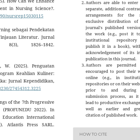
2025). How Can We Enhance
Authors are able to enter 
nt in Nursing Science?.
separate, additional contra
arrangements for the 
3390/nursrep15030115
exclusive distribution of
journal's published versio
arning sebagai Pendekatan
the work (e.g., post it t
njauan Literatur. Jurnal
institutional repositor
8(3), 1826–1842.
publish it in a book), wit
acknowledgement of its ini
publication in this journal.
Authors are permitted
, W. (2025). Penguatan
encouraged to post their 
ogram Keahlian Kuliner:
online (e.g., in instituti
ika: Jurnal Kependidikan,
repositories or on their web
58230/27454312.3225
prior to and during 
submission process, as it
ings of the 7th Progressive
lead to productive exchange
well as earlier and gre
e (PROFUNEDU 2022). In
citation of published work.
Education International
. Atlantis Press SARL.
HOW TO CITE