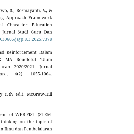
rwo, S., Rosmayanti, V., &
ning Approach Framework
of Character Education
 Jurnal Studi Guru Dan
10.30605/jsgp.8.3.2025.7378
asi Reinforcement Dalam
X MA Roudlotul ‘Ulum
aran 2020/2021. Jurnal
ra, 4(2), 1055-1064.
gy (5th ed.). McGraw-Hill
pment of WEB-FIST (STEM-
 thinking on the topic of
ian Ilmu dan Pembelajaran