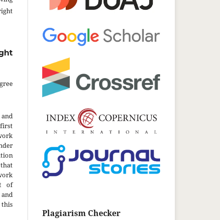
ght
ght
gree
 and
first
work
nder
tion
hat
 work
t of
 and
this
Plagiarism Checker