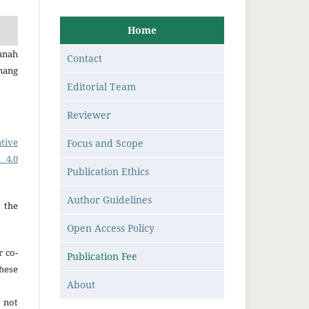
Home
anah
Contact
nang
Editorial Team
Reviewer
tive
Focus and Scope
 4.0
Publication Ethics
Author Guidelines
 the
Open Access Policy
r co-
Publication Fee
hese
About
 not