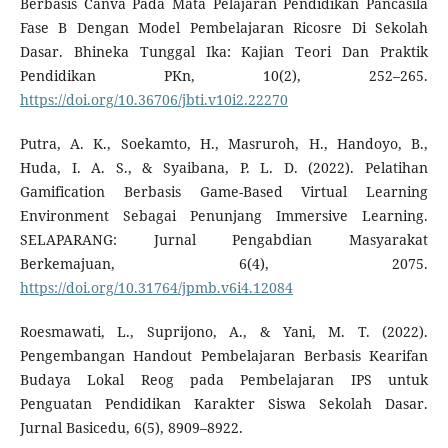
Berbasis Canva Pada Mata Pelajaran Pendidikan Pancasila
Fase B Dengan Model Pembelajaran Ricosre Di Sekolah
Dasar. Bhineka Tunggal Ika: Kajian Teori Dan Praktik
Pendidikan PKn, 10(2), 252–265.
https://doi.org/10.36706/jbti.v10i2.22270
Putra, A. K., Soekamto, H., Masruroh, H., Handoyo, B.,
Huda, I. A. S., & Syaibana, P. L. D. (2022). Pelatihan
Gamification Berbasis Game-Based Virtual Learning
Environment Sebagai Penunjang Immersive Learning.
SELAPARANG: Jurnal Pengabdian Masyarakat
Berkemajuan, 6(4), 2075.
https://doi.org/10.31764/jpmb.v6i4.12084
Roesmawati, L., Suprijono, A., & Yani, M. T. (2022).
Pengembangan Handout Pembelajaran Berbasis Kearifan
Budaya Lokal Reog pada Pembelajaran IPS untuk
Penguatan Pendidikan Karakter Siswa Sekolah Dasar.
Jurnal Basicedu, 6(5), 8909–8922.