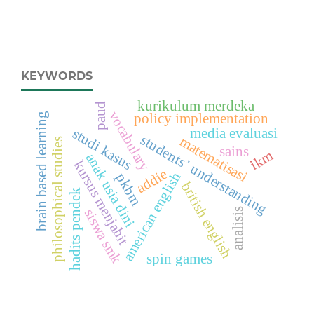
KEYWORDS
kurikulum merdeka
paud
vocabulary
brain based learning
policy implementation
media evaluasi
studi kasus
students’ understanding
matematisasi
philosophical studies
sains
ikm
anak usia dini
kursus menjahit
addie
american english
pkbm
british english
hadits pendek
analisis
siswa smk
spin games