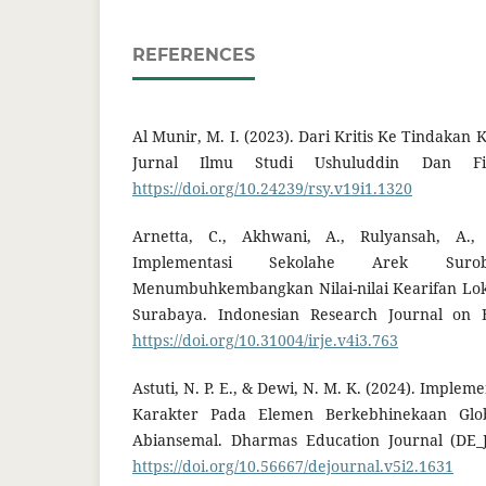
REFERENCES
Al Munir, M. I. (2023). Dari Kritis Ke Tindakan 
Jurnal Ilmu Studi Ushuluddin Dan Fils
https://doi.org/10.24239/rsy.v19i1.1320
Arnetta, C., Akhwani, A., Rulyansah, A.,
Implementasi Sekolahe Arek Sur
Menumbuhkembangkan Nilai-nilai Kearifan Loka
Surabaya. Indonesian Research Journal on Ed
https://doi.org/10.31004/irje.v4i3.763
Astuti, N. P. E., & Dewi, N. M. K. (2024). Imple
Karakter Pada Elemen Berkebhinekaan Glo
Abiansemal. Dharmas Education Journal (DE_Jo
https://doi.org/10.56667/dejournal.v5i2.1631