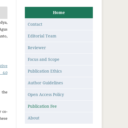
Home
dya,
Contact
Agus
Editorial Team
nto,
Reviewer
Focus and Scope
tive
Publication Ethics
 4.0
Author Guidelines
 the
Open Access Policy
Publication Fee
r co-
About
hese