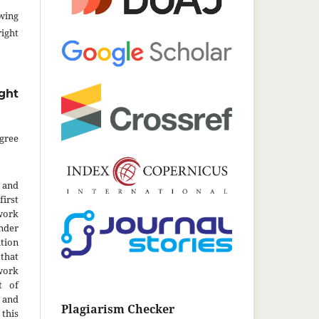
wing
ght
ght
gree
 and
first
work
nder
tion
hat
 work
t of
 and
Plagiarism Checker
this