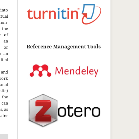
into
ctual
non-
 the
n of
o an
Reference Management Tools
y or
h an
tial
 and
work
onal
site)
the
 can
s, as
ater