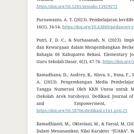
https://doi.org/10.5281/zenodo.13929272
Purnawanto, A. T. (2023). Pembelajaran berdife
16(1), 34-54.
https://doi.org/10.63889/pedagogy.
Putri, F. D. C., & Nurhasanah, N. (2023). Imp
dan Kewargaan dalam Mengembangkan Berkeb
Bahagia 06 Kabupaten Bekasi. Elementary Jou
Guru Sekolah Dasar, 6(2), 67-76.
https://doi.org
Ramadhana, D., Audrey, R., Nisva, S., Itsna, F., S
A. (2023). Pengembangan Media Pembelaja
Tangga Numerasi Oleh KKN Unesa untuk 
(Sekolah Arek Suroboyo). Dedikasi: Journal 
and Empowerment, 1
https://doi.org/10.58706/dedikasi.v1n1.p16-21
Ramadhianti, M., Oktaviani, M., & Faesal, M. (20
Dalam Menanamkan Nilai Karakter “JUARA”. Wa