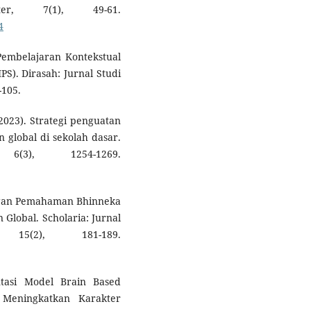
er, 7(1), 49-61.
4
 Pembelajaran Kontekstual
PS). Dirasah: Jurnal Studi
-105.
(2023). Strategi penguatan
n global di sekolah dasar.
6(3), 1254-1269.
ngan Pemahaman Bhinneka
Global. Scholaria: Jurnal
15(2), 181-189.
ntasi Model Brain Based
 Meningkatkan Karakter