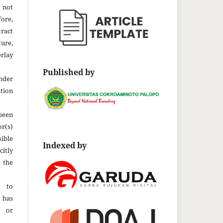
 not
fore,
tract
ture,
rlay
Published by
der
tion
been
r(s)
ble
Indexed by
citly
 the
t to
t has
d or