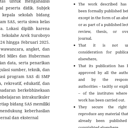
tas untuk menganalisis
The work described has
l peserta didik. Subjek
been formally published be
 kepala sekolah bidang
except in the form of an abs
am SAS, serta siswa kelas
or as part of a published lec
. Lokasi dipilih karena
review, thesis, or ove
m Sekolahe Arek Suroboyo
journal.
024 hingga Februari 2025.
That it is not un
 wawancara, angket, dan
consideration for publica
odel Miles dan Huberman
elsewhere,
an data, serta penarikan
That its publication has 
gulasi sumber, teknik, dan
approved by all the autho
ntasi program SAS di SMP
and by the responsi
 rekreatif, edukatif, dan
authorities – tacitly or expli
esadaran berkebhinekaan
– of the institutes where
mbelajaran intrakurikuler
work has been carried out.
etiap bidang SAS memiliki
They secure the righ
 mendukung keberhasilan
reproduce any material tha
ernal dan eksternal
already been publishe
copyrighted elsewhere.