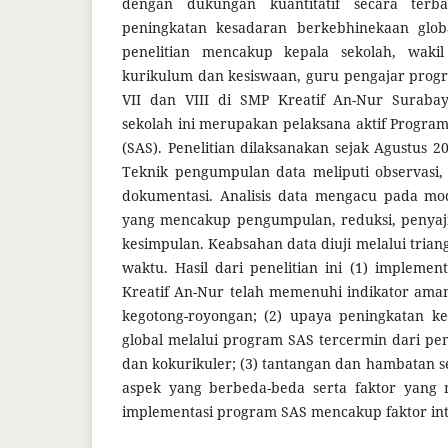
dengan dukungan kuantitatif secara terba
peningkatan kesadaran berkebhinekaan globa
penelitian mencakup kepala sekolah, wakil
kurikulum dan kesiswaan, guru pengajar progr
VII dan VIII di SMP Kreatif An-Nur Surabaya
sekolah ini merupakan pelaksana aktif Progra
(SAS). Penelitian dilaksanakan sejak Agustus 2
Teknik pengumpulan data meliputi observasi,
dokumentasi. Analisis data mengacu pada m
yang mencakup pengumpulan, reduksi, penyaji
kesimpulan. Keabsahan data diuji melalui trian
waktu. Hasil dari penelitian ini (1) impleme
Kreatif An-Nur telah memenuhi indikator aman,
kegotong-royongan; (2) upaya peningkatan k
global melalui program SAS tercermin dari pe
dan kokurikuler; (3) tantangan dan hambatan s
aspek yang berbeda-beda serta faktor yang
implementasi program SAS mencakup faktor int