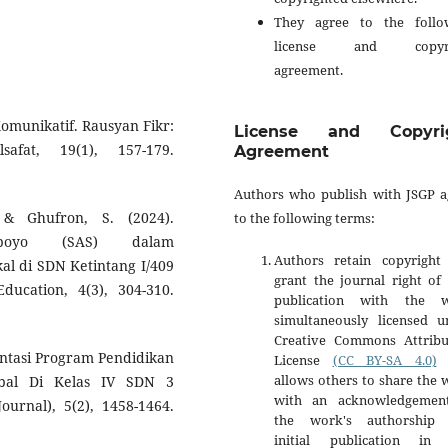
They agree to the follo
license and copyri
agreement.
Komunikatif. Rausyan Fikr:
License and Copyri
afat, 19(1), 157-179.
Agreement
Authors who publish with JSGP a
 & Ghufron, S. (2024).
to the following terms:
oboyo (SAS) dalam
Authors retain copyright
l di SDN Ketintang I/409
grant the journal right of 
ucation, 4(3), 304-310.
publication with the 
simultaneously licensed u
Creative Commons Attribu
mentasi Program Pendidikan
License
(CC BY-SA 4.0)
t
allows others to share the
bal Di Kelas IV SDN 3
with an acknowledgemen
urnal), 5(2), 1458-1464.
the work's authorship
initial publication in 