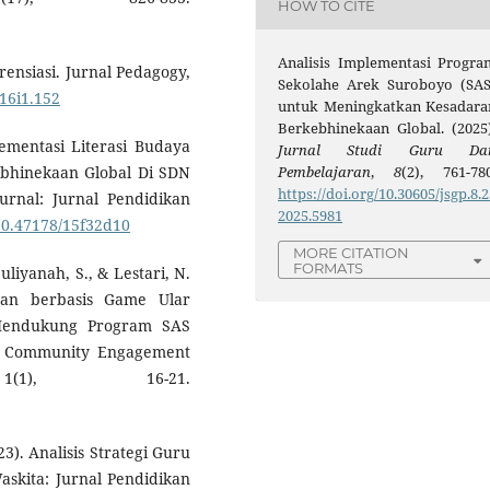
HOW TO CITE
Analisis Implementasi Progra
rensiasi. Jurnal Pedagogy,
Sekolahe Arek Suroboyo (SAS
v16i1.152
untuk Meningkatkan Kesadara
Berkebhinekaan Global. (2025)
lementasi Literasi Budaya
Jurnal Studi Guru Da
Pembelajaran
,
8
(2), 761-780
hinekaan Global Di SDN
https://doi.org/10.30605/jsgp.8.2
rnal: Jurnal Pendidikan
2025.5981
/10.47178/15f32d10
MORE CITATION
FORMATS
uliyanah, S., & Lestari, N.
ran berbasis Game Ular
Mendukung Program SAS
of Community Engagement
(1), 16-21.
23). Analisis Strategi Guru
skita: Jurnal Pendidikan