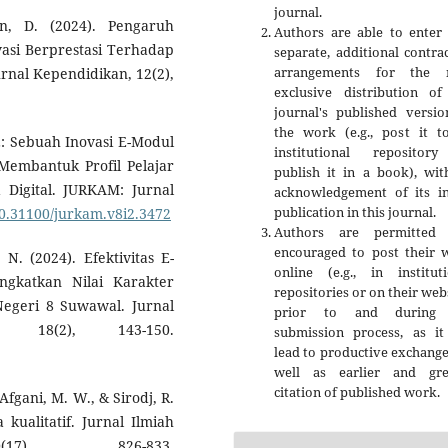
journal.
n, D. (2024). Pengaruh
Authors are able to enter 
vasi Berprestasi Terhadap
separate, additional contra
arrangements for the 
urnal Kependidikan, 12(2),
exclusive distribution of
journal's published versio
the work (e.g., post it t
VE: Sebuah Inovasi E-Modul
institutional repositor
Membantuk Profil Pelajar
publish it in a book), wit
 Digital. JURKAM: Jurnal
acknowledgement of its ini
publication in this journal.
/10.31100/jurkam.v8i2.3472
Authors are permitted
encouraged to post their 
 N. (2024). Efektivitas E-
online (e.g., in instituti
ngkatkan Nilai Karakter
repositories or on their web
egeri 8 Suwawal. Jurnal
prior to and during 
, 18(2), 143-150.
submission process, as it
lead to productive exchange
well as earlier and gre
citation of published work.
Afgani, M. W., & Sirodj, R.
 kualitatif. Jurnal Ilmiah
17), 826-833.