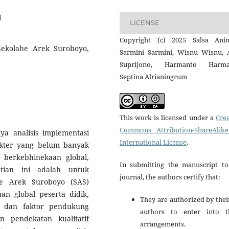
1
LICENSE
Copyright (c) 2025 Salsa Anin
 Sekolahe Arek Suroboyo,
Sarmini Sarmini, Wisnu Wisnu, 
Suprijono, Harmanto Harma
Septina Alrianingrum
This work is licensed under a
Crea
Commons Attribution-ShareAlike
nya analisis implementasi
International License
.
kter yang belum banyak
 berkebhinekaan global,
In submitting the manuscript to
tian ini adalah untuk
journal, the authors certify that:
he Arek Suroboyo (SAS)
n global peserta didik,
They are authorized by thei
n, dan faktor pendukung
authors to enter into t
n pendekatan kualitatif
arrangements.