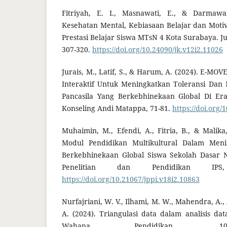
Fitriyah, E. I., Masnawati, E., & Darmawa
Kesehatan Mental, Kebiasaan Belajar dan Moti
Prestasi Belajar Siswa MTsN 4 Kota Surabaya. J
307-320.
https://doi.org/10.24090/jk.v12i2.11026
Jurais, M., Latif, S., & Harum, A. (2024). E-MO
Interaktif Untuk Meningkatkan Toleransi Dan 
Pancasila Yang Berkebhinekaan Global Di Era
Konseling Andi Matappa, 71-81.
https://doi.org
Muhaimin, M., Efendi, A., Fitria, B., & Malika,
Modul Pendidikan Multikultural Dalam Meni
Berkebhinekaan Global Siswa Sekolah Dasar N
Penelitian dan Pendidikan IPS
https://doi.org/10.21067/jppi.v18i2.10863
Nurfajriani, W. V., Ilhami, M. W., Mahendra, A., 
A. (2024). Triangulasi data dalam analisis data
Wahana Pendidikan, 10(