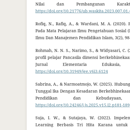
Nilai dan Pembangunan Karakt
https://doi.org/10.21776/ub.waskita.2023.007.01.
Rofiq, N., Rafiq, A., & Wardani, M. A. (2020).
Pada Mata Pelajaran Ilmu Pengetahuan Sosial (I
Ilmu Dan Manajemen Pendidikan Islam, 3(2), 98
Rohmah, N. N. S., Narimo, S., & Widyasari, C. 
profil pelajar Pancasila dimensi berkebhinekaa
Jurnal Elementaria Edukasia, 
https://doi.org/10.31949/jee.v6i3.6124
Sabrina, A., & Narmoatmojo, W. (2025). Hubu
Tunggal Ika Dengan Kesadaran Berkebhinekaan 
Pendidikan dan Kebudayaan, 
https://doi.org/10.24246/j.js.2025.v15.i2.p181-189
Suja, I. W., & Sutajaya, W. (2022). Impele
Learning Berbasis Tri Hita Karana untuk