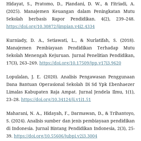
Hidayat, S., Pratomo, D., Piandani, D. W., & Fitriadi, A.
(2025). Manajemen Keuangan dalam Peningkatan Mutu
Sekolah berbasis Rapor Pendidikan. 4(2), 239–248.
https://doi.org/10.30872/jimpian.v4i2.4334
Kurniady, D. A., Setiawati, L., & Nurlatifah, S. (2018).
Manajemen Pembiayaan Pendidikan Terhadap Mutu
Sekolah Menengah Kejuruan. Jurnal Penelitian Pendidikan,
17(3), 263–269.
https://doi.org/10.17509/jpp.v17i3.9620
Lopulalan, J. E. (2020). Analisis Pengawasan Penggunaan
Dana Bantuan Operasional Sekolah Di Sd Ypk Ebenhaezer
Limalas Kabupaten Raja Ampat. Jurnal Jendela Ilmu, 1(1),
23–28.
https://doi.org/10.34124/ji.v1i1.51
Maharani, N. A., Hidayah, F., Darmawan, D., & Trihantoyo,
S. (2024). Analisis sumber dan jenis pembiayaan pendidikan
di Indonesia. Jurnal Bintang Pendidikan Indonesia, 2(3), 25-
39.
https://doi.org/10.55606/jubpi.v2i3.3004