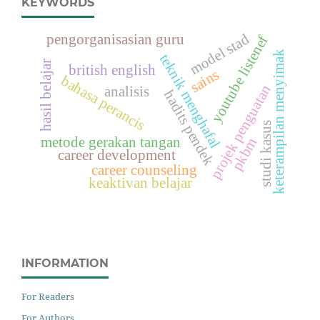
KEYWORDS
model stad
pengorganisasian guru
youtube listenef
keterampilan menyimak
teknik menghafal
hasil belajar
british english
sains
bahasa perancis
projek penguatan
analisis
hadits pendek
studi kasus
metode gerakan tangan
pkbm
career development
career counseling
keaktivan belajar
INFORMATION
For Readers
For Authors