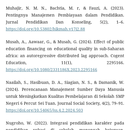
Muhajir, N. M. N., Bachtia, M. r, & Fauzi, A. (2023).
Pentingnya Manajemen Pembiayaan dalam Pendidikan.
Jurnal Pendidikan Dan Konseling, 5(2), 1–6.
https://doi.org/10.53802/hikmah.v17i2.88
Musah, A., Aawaar, G., & Musah, G. (2024). Effect of public
education financing on educational quality in sub-Saharan
africa: an autoregressive distributed lag approach. Cogent
Education, 11(1), 2295166.
https://doi.org/10.1080/2331186X.2023.2295166
Naailah, S., Hasibuan, D. A., Siagian, N. S., & Damanik, W.
(2024). Perencanaan Manajement Sumber Daya Manusia
untuk Meningkatkan Kualitas Pembelajaran di Sekolah SMP
Negeri 6 Percut Sei Tuan. Journal Social Society, 4(2), 79–91.
https://doi.org/10.54065/jss.4.2.2024.503
Nugroho, W. (2022). Integrasi pendidikan karakter pada
pendidikan vokasi di sekolah menengah kejuruan.