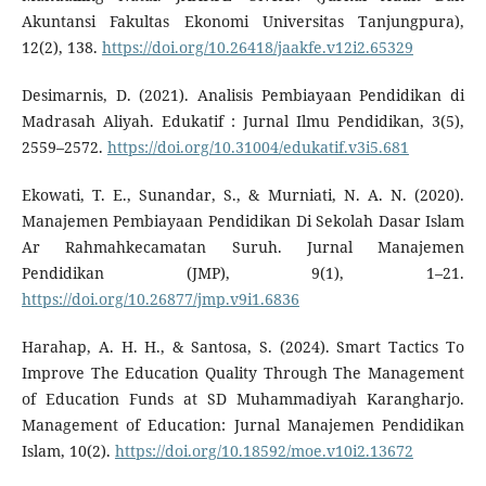
Akuntansi Fakultas Ekonomi Universitas Tanjungpura),
12(2), 138.
https://doi.org/10.26418/jaakfe.v12i2.65329
Desimarnis, D. (2021). Analisis Pembiayaan Pendidikan di
Madrasah Aliyah. Edukatif : Jurnal Ilmu Pendidikan, 3(5),
2559–2572.
https://doi.org/10.31004/edukatif.v3i5.681
Ekowati, T. E., Sunandar, S., & Murniati, N. A. N. (2020).
Manajemen Pembiayaan Pendidikan Di Sekolah Dasar Islam
Ar Rahmahkecamatan Suruh. Jurnal Manajemen
Pendidikan (JMP), 9(1), 1–21.
https://doi.org/10.26877/jmp.v9i1.6836
Harahap, A. H. H., & Santosa, S. (2024). Smart Tactics To
Improve The Education Quality Through The Management
of Education Funds at SD Muhammadiyah Karangharjo.
Management of Education: Jurnal Manajemen Pendidikan
Islam, 10(2).
https://doi.org/10.18592/moe.v10i2.13672