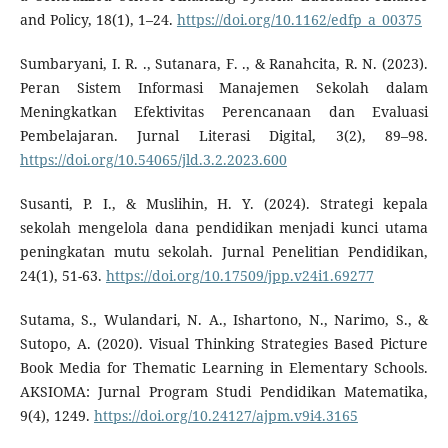
and Policy, 18(1), 1–24.
https://doi.org/10.1162/edfp_a_00375
Sumbaryani, I. R. ., Sutanara, F. ., & Ranahcita, R. N. (2023).
Peran Sistem Informasi Manajemen Sekolah dalam
Meningkatkan Efektivitas Perencanaan dan Evaluasi
Pembelajaran. Jurnal Literasi Digital, 3(2), 89–98.
https://doi.org/10.54065/jld.3.2.2023.600
Susanti, P. I., & Muslihin, H. Y. (2024). Strategi kepala
sekolah mengelola dana pendidikan menjadi kunci utama
peningkatan mutu sekolah. Jurnal Penelitian Pendidikan,
24(1), 51-63.
https://doi.org/10.17509/jpp.v24i1.69277
Sutama, S., Wulandari, N. A., Ishartono, N., Narimo, S., &
Sutopo, A. (2020). Visual Thinking Strategies Based Picture
Book Media for Thematic Learning in Elementary Schools.
AKSIOMA: Jurnal Program Studi Pendidikan Matematika,
9(4), 1249.
https://doi.org/10.24127/ajpm.v9i4.3165