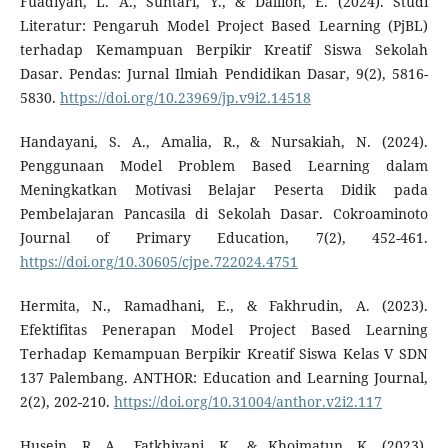
Fuadiyah, L. A., Suntari, Y., & Dallion, E. (2024). Studi
Literatur: Pengaruh Model Project Based Learning (PjBL)
terhadap Kemampuan Berpikir Kreatif Siswa Sekolah
Dasar. Pendas: Jurnal Ilmiah Pendidikan Dasar, 9(2), 5816-
5830.
https://doi.org/10.23969/jp.v9i2.14518
Handayani, S. A., Amalia, R., & Nursakiah, N. (2024).
Penggunaan Model Problem Based Learning dalam
Meningkatkan Motivasi Belajar Peserta Didik pada
Pembelajaran Pancasila di Sekolah Dasar. Cokroaminoto
Journal of Primary Education, 7(2), 452-461.
https://doi.org/10.30605/cjpe.722024.4751
Hermita, N., Ramadhani, E., & Fakhrudin, A. (2023).
Efektifitas Penerapan Model Project Based Learning
Terhadap Kemampuan Berpikir Kreatif Siswa Kelas V SDN
137 Palembang. ANTHOR: Education and Learning Journal,
2(2), 202-210.
https://doi.org/10.31004/anthor.v2i2.117
Husein, R. A., Fatkhiyani, K., & Khoimatun, K. (2023).