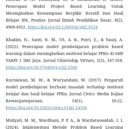
Penerapan Model Project Based Learning Untuk
Meningkatkan Kemampuan Berpikir Kreatif Dan Hasil
Belajar IPA. Pendas: Jurnal Ilmiah Pendidikan Dasar, 8(2),
4909-4922.
https://doi.org/10.23969/jp.v8i2.9534
Khakim, N., Santi, N. M., US, A. B., Putri, E., & Fauzi, A.
(2022). Penerapan model pembelajaran problem based
learning dalam meningkatkan motivasi belajar PPKn di SMP
YAKPI 1 DKI Jaya. Jurnal Citizenship Virtues, 2(2), 347-358.
https://doi.org/10.37640/jcv.v2i2.1506
Kurniawan, M. W., & Wuryandani, W. (2017). Pengaruh
model pembelajaran berbasis masalah terhadap motivasi
belajar dan hasil belajar PPKn. Jurnal Civics: Media Kajian
Kewarganegaraan, 14(1), 10-22.
https://doi.org/10.21831/civics.v14i1.14558
Muliyati, M. M., Wardhani, P. P. A., & Wardatussaidah, I. I.
(2024). Implementasi Metode Problem Based Learning