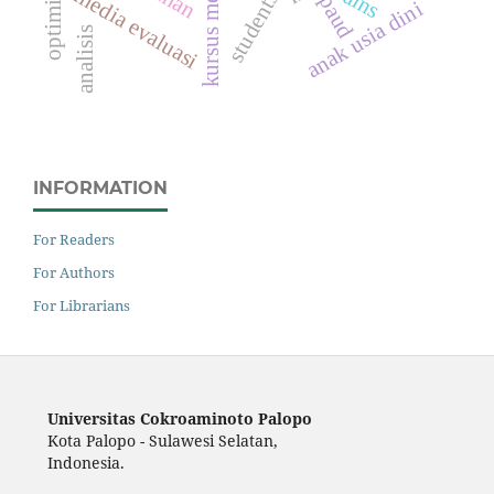
kursus menjahit
optimisme
sains
media evaluasi
paud
anak usia dini
analisis
INFORMATION
For Readers
For Authors
For Librarians
Universitas Cokroaminoto Palopo
Kota Palopo - Sulawesi Selatan,
Indonesia.