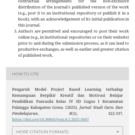
contractual arrangements for the non-exclusive
distribution of the journal's published version of the work
(e.g., post it to an institutional repository or publish it in a
book), with an acknowledgement of its initial publication in
this journal.
Authors are permitted and encouraged to post their work
online (e.g., in institutional repositories or on their website)
prior to and during the submission process, as it can lead to
productive exchanges, as well as earlier and greater citation
of published work.
HOW TO CITE
Pengaruh Model Project Based Learning terhadap
Kemampuan Berpikir Kreatif dan Motivasi Belajar
Pendidikan Pancasila Kelas IV SD Gugus I Kecamatan
Palangga Kabupaten Gowa. (2025).
Jurnal Studi Guru Dan
Pembelajaran
,
8
(1), 322-337.
https://doi.org/10.30605/jsgp.8.1.2025.5607
MORE CITATION FORMATS