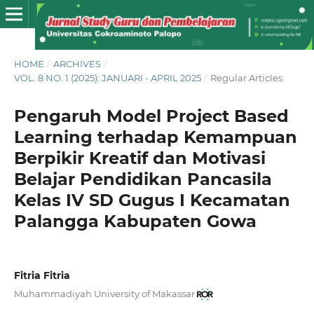
HOME
/
ARCHIVES
/
VOL. 8 NO. 1 (2025): JANUARI - APRIL 2025
/
Regular Articles
Pengaruh Model Project Based
Learning terhadap Kemampuan
Berpikir Kreatif dan Motivasi
Belajar Pendidikan Pancasila
Kelas IV SD Gugus I Kecamatan
Palangga Kabupaten Gowa
Fitria Fitria
Muhammadiyah University of Makassar