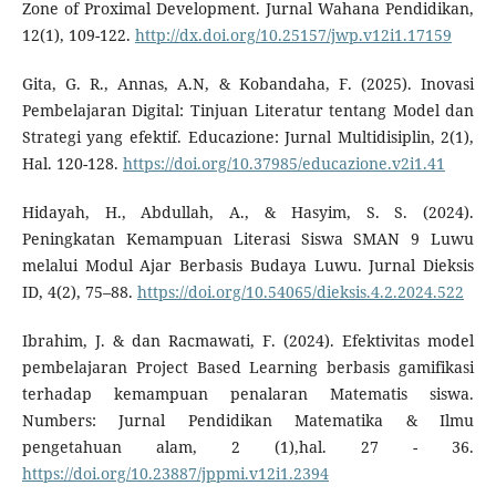
Zone of Proximal Development. Jurnal Wahana Pendidikan,
12(1), 109-122.
http://dx.doi.org/10.25157/jwp.v12i1.17159
Gita, G. R., Annas, A.N, & Kobandaha, F. (2025). Inovasi
Pembelajaran Digital: Tinjuan Literatur tentang Model dan
Strategi yang efektif. Educazione: Jurnal Multidisiplin, 2(1),
Hal. 120-128.
https://doi.org/10.37985/educazione.v2i1.41
Hidayah, H., Abdullah, A., & Hasyim, S. S. (2024).
Peningkatan Kemampuan Literasi Siswa SMAN 9 Luwu
melalui Modul Ajar Berbasis Budaya Luwu. Jurnal Dieksis
ID, 4(2), 75–88.
https://doi.org/10.54065/dieksis.4.2.2024.522
Ibrahim, J. & dan Racmawati, F. (2024). Efektivitas model
pembelajaran Project Based Learning berbasis gamifikasi
terhadap kemampuan penalaran Matematis siswa.
Numbers: Jurnal Pendidikan Matematika & Ilmu
pengetahuan alam, 2 (1),hal. 27 - 36.
https://doi.org/10.23887/jppmi.v12i1.2394