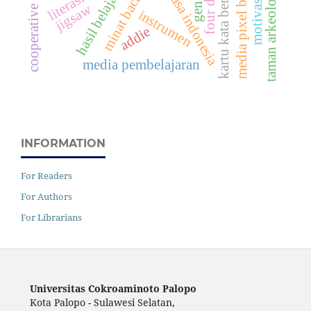
media pixel bhinneka
cooperative learning
kartu kata bergambar
bahasa indonesia
taman arkeologi
hasil belajar
minat baca
four d
jigsaw
instrumen
addie
media pembelajaran
INFORMATION
For Readers
For Authors
For Librarians
Universitas Cokroaminoto Palopo
Kota Palopo - Sulawesi Selatan,