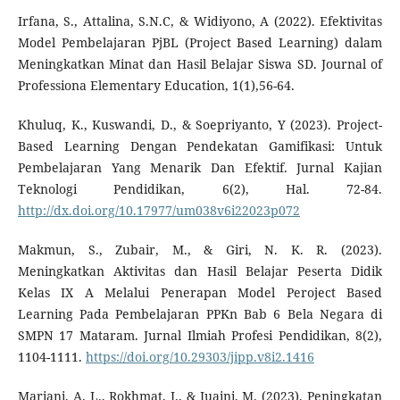
Irfana, S., Attalina, S.N.C, & Widiyono, A (2022). Efektivitas
Model Pembelajaran PjBL (Project Based Learning) dalam
Meningkatkan Minat dan Hasil Belajar Siswa SD. Journal of
Professiona Elementary Education, 1(1),56-64.
Khuluq, K., Kuswandi, D., & Soepriyanto, Y (2023). Project-
Based Learning Dengan Pendekatan Gamifikasi: Untuk
Pembelajaran Yang Menarik Dan Efektif. Jurnal Kajian
Teknologi Pendidikan, 6(2), Hal. 72-84.
http://dx.doi.org/10.17977/um038v6i22023p072
Makmun, S., Zubair, M., & Giri, N. K. R. (2023).
Meningkatkan Aktivitas dan Hasil Belajar Peserta Didik
Kelas IX A Melalui Penerapan Model Peroject Based
Learning Pada Pembelajaran PPKn Bab 6 Bela Negara di
SMPN 17 Mataram. Jurnal Ilmiah Profesi Pendidikan, 8(2),
1104-1111.
https://doi.org/10.29303/jipp.v8i2.1416
Mariani, A. L., Rokhmat, J., & Juaini, M. (2023). Peningkatan