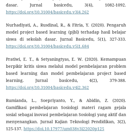
dasar. Jurnal basicedu, 3(4), 1082-1092.
https://doi.org/10.31004/basicedu.v3i4.262
Nurhadiyati, A., Rusdinal, R., & Fitria, Y. (2020). Pengaruh
model project based learning (pjbl) terhadap hasil belajar
siswa di sekolah dasar. Jurnal Basicedu, 5(1), 327-333.
https://doi.org/10.31004/basicedu.v5i1.684
Pratiwi, E. T., & Setyaningtyas, E. W. (2020). Kemampuan
berpikir kritis siswa melalui model pembelajaran problem
based learning dan model pembelajaran project based
learning. Jurnal basicedu, 4(2), 379-388.
https://doi.org/10.31004/basicedu.v4i2.362
Rumianda, L., Soepriyanto, Y., & Abidin, Z. (2020).
Gamifikasi pembelajaran Sosiologi materi ragam gejala
sosial sebagai inovasi pembelajaran Sosiologi yang aktif dan
menyenangkan. Jurnal Kajian Teknologi Pendidikan, 3(2),
125-137.
https://doi.10.17977/um038v3i22020p125