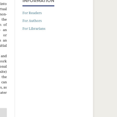
INFORMATION
into
ctual
For Readers
non-
 the
For Authors
n of
For Librarians
o an
y or
h an
tial
 and
work
onal
site)
the
 can
s, as
ater