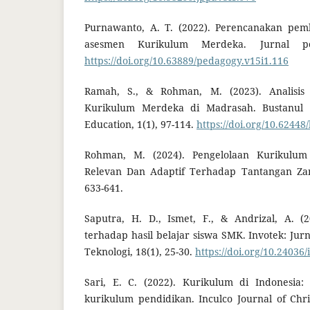
Purnawanto, A. T. (2022). Perencanakan pe
asesmen Kurikulum Merdeka. Jurnal ped
https://doi.org/10.63889/pedagogy.v15i1.116
Ramah, S., & Rohman, M. (2023). Analisis 
Kurikulum Merdeka di Madrasah. Bustanul U
Education, 1(1), 97-114.
https://doi.org/10.62448/
Rohman, M. (2024). Pengelolaan Kurikulum
Relevan Dan Adaptif Terhadap Tantangan Zama
633-641.
Saputra, H. D., Ismet, F., & Andrizal, A. (
terhadap hasil belajar siswa SMK. Invotek: Jur
Teknologi, 18(1), 25-30.
https://doi.org/10.24036
Sari, E. C. (2022). Kurikulum di Indonesia
kurikulum pendidikan. Inculco Journal of Chris