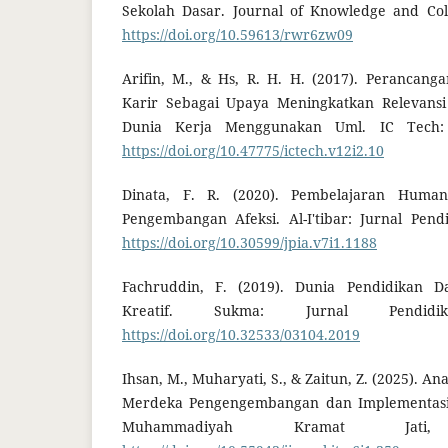
Sekolah Dasar. Journal of Knowledge and Coll
https://doi.org/10.59613/rwr6zw09
Arifin, M., & Hs, R. H. H. (2017). Perancang
Karir Sebagai Upaya Meningkatkan Relevans
Dunia Kerja Menggunakan Uml. IC Tech: M
https://doi.org/10.47775/ictech.v12i2.10
Dinata, F. R. (2020). Pembelajaran Huma
Pengembangan Afeksi. Al-I'tibar: Jurnal Pendi
https://doi.org/10.30599/jpia.v7i1.1188
Fachruddin, F. (2019). Dunia Pendidikan
Kreatif. Sukma: Jurnal Pendidi
https://doi.org/10.32533/03104.2019
Ihsan, M., Muharyati, S., & Zaitun, Z. (2025). A
Merdeka Pengengembangan dan Implementasi.
Muhammadiyah Kramat Jati