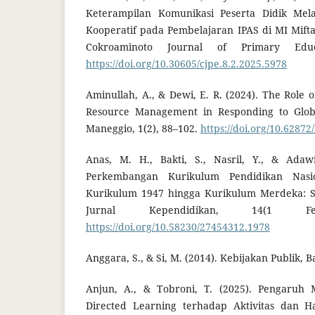
Keterampilan Komunikasi Peserta Didik Mel
Kooperatif pada Pembelajaran IPAS di MI Mift
Cokroaminoto Journal of Primary Educa
https://doi.org/10.30605/cjpe.8.2.2025.5978
Aminullah, A., & Dewi, E. R. (2024). The Rol
Resource Management in Responding to Globa
Maneggio, 1(2), 88–102.
https://doi.org/10.62872
Anas, M. H., Bakti, S., Nasril, Y., & Adawi
Perkembangan Kurikulum Pendidikan Nasio
Kurikulum 1947 hingga Kurikulum Merdeka: Stu
Jurnal Kependidikan, 14(1 Febr
https://doi.org/10.58230/27454312.1978
Anggara, S., & Si, M. (2014). Kebijakan Publik, B
Anjun, A., & Tobroni, T. (2025). Pengaruh 
Directed Learning terhadap Aktivitas dan Ha