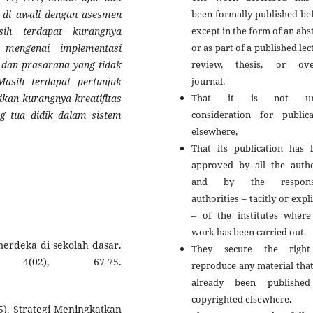
been formally published be
g di awali dengan asesmen
except in the form of an abs
sih terdapat kurangnya
or as part of a published lec
mengenai implementasi
review, thesis, or ove
 dan prasarana yang tidak
journal.
Masih terdapat pertunjuk
That it is not un
kan kurangnya kreatifitas
consideration for publica
ng tua didik dalam sistem
elsewhere,
That its publication has 
approved by all the autho
and by the responsi
authorities – tacitly or expli
– of the institutes where
work has been carried out.
merdeka di sekolah dasar.
They secure the righ
 4(02), 67-75.
reproduce any material tha
already been publishe
copyrighted elsewhere.
25). Strategi Meningkatkan