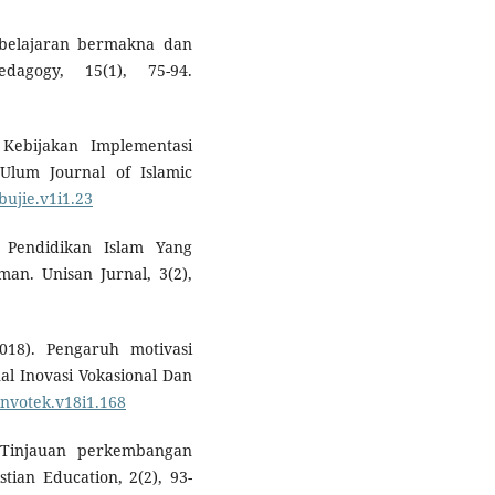
mbelajaran bermakna dan
agogy, 15(1), 75-94.
Kebijakan Implementasi
lum Journal of Islamic
bujie.v1i1.23
 Pendidikan Islam Yang
n. Unisan Jurnal, 3(2),
2018). Pengaruh motivasi
nal Inovasi Vokasional Dan
/invotek.v18i1.168
: Tinjauan perkembangan
tian Education, 2(2), 93-