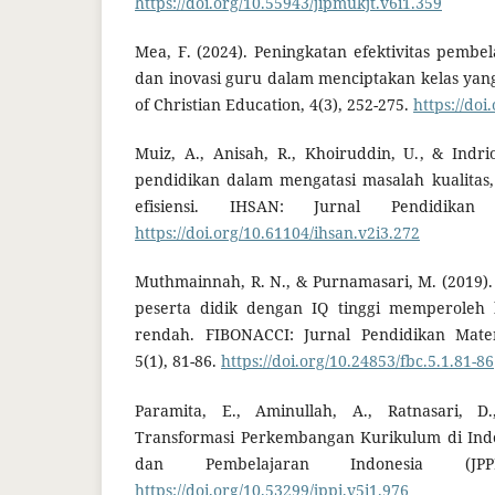
https://doi.org/10.55943/jipmukjt.v6i1.359
Mea, F. (2024). Peningkatan efektivitas pembel
dan inovasi guru dalam menciptakan kelas yang
of Christian Education, 4(3), 252-275.
https://doi
Muiz, A., Anisah, R., Khoiruddin, U., & Indri
pendidikan dalam mengatasi masalah kualitas, 
efisiensi. IHSAN: Jurnal Pendidikan
https://doi.org/10.61104/ihsan.v2i3.272
Muthmainnah, R. N., & Purnamasari, M. (2019).
peserta didik dengan IQ tinggi memperoleh h
rendah. FIBONACCI: Jurnal Pendidikan Mate
5(1), 81-86.
https://doi.org/10.24853/fbc.5.1.81-86
Paramita, E., Aminullah, A., Ratnasari, D
Transformasi Perkembangan Kurikulum di Indo
dan Pembelajaran Indonesia (JPP
https://doi.org/10.53299/jppi.v5i1.976