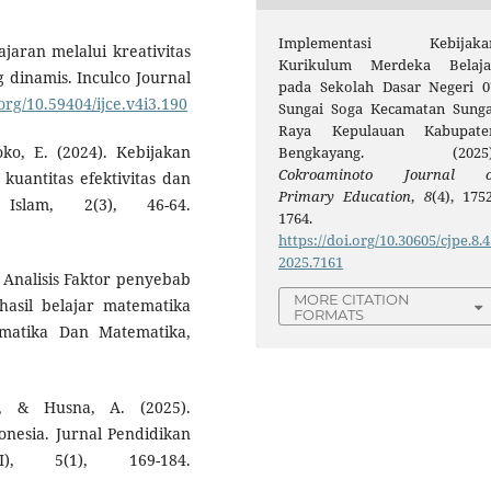
Implementasi Kebijaka
ajaran melalui kreativitas
Kurikulum Merdeka Belaja
 dinamis. Inculco Journal
pada Sekolah Dasar Negeri 0
.org/10.59404/ijce.v4i3.190
Sungai Soga Kecamatan Sunga
Raya Kepulauan Kabupate
oko, E. (2024). Kebijakan
Bengkayang. (2025)
Cokroaminoto Journal o
kuantitas efektivitas dan
Primary Education
,
8
(4), 1752
 Islam, 2(3), 46-64.
1764.
https://doi.org/10.30605/cjpe.8.4
2025.7161
 Analisis Faktor penyebab
MORE CITATION
asil belajar matematika
FORMATS
matika Dan Matematika,
., & Husna, A. (2025).
nesia. Jurnal Pendidikan
I), 5(1), 169-184.