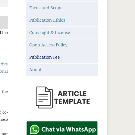
Focus and Scope
Publication Ethics
Copyright & License
 Lina
Open Access Policy
Publication Fee
tive
About
ional
 the
r co-
hese
 not