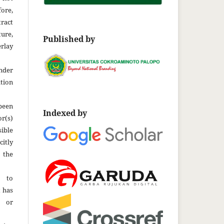
fore,
tract
ture,
Published by
rlay
der
tion
been
Indexed by
r(s)
ble
citly
 the
t to
t has
d or