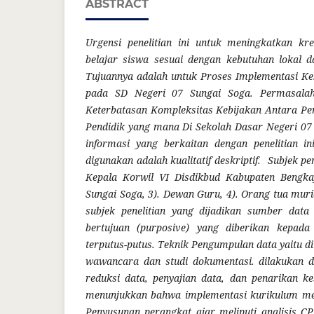
ABSTRACT
Urgensi penelitian ini untuk meningkatkan kr
belajar siswa sesuai dengan kebutuhan lokal
Tujuannya adalah untuk Proses Implementasi Ke
pada SD Negeri 07 Sungai Soga. Permasala
Keterbatasan Kompleksitas Kebijakan Antara P
Pendidik yang mana Di Sekolah Dasar Negeri 0
informasi yang berkaitan dengan penelitian ini
digunakan adalah kualitatif deskriptif.
Subjek pene
Kepala Korwil VI Disdikbud Kabupaten Bengka
Sungai Soga, 3). Dewan Guru, 4). Orang tua 
subjek penelitian yang dijadikan sumber data
bertujuan (purposive) yang diberikan kepada
terputus-putus. Teknik Pengumpulan data yaitu d
wawancara dan studi dokumentasi
.
dilakukan 
reduksi data, penyajian data, dan penarikan k
menunjukkan bahwa implementasi kurikulum mer
Penyusunan perangkat ajar meliputi analisis CP