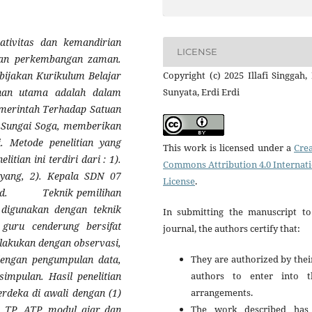
eativitas dan kemandirian
LICENSE
 dan perkembangan zaman.
Copyright (c) 2025 Illafi Singgah,
bijakan Kurikulum Belajar
Sunyata, Erdi Erdi
han utama adalah dalam
emerintah Terhadap Satuan
7 Sungai Soga, memberikan
.
Metode penelitian yang
This work is licensed under a
Crea
litian ini terdiri dari : 1).
Commons Attribution 4.0 Internat
yang, 2). Kepala SDN 07
License
.
murid. Teknik pemilihan
 digunakan dengan teknik
In submitting the manuscript to
 guru cenderung bersifat
journal, the authors certify that:
ilakukan dengan observasi,
They are authorized by thei
dengan pengumpulan data,
authors to enter into t
esimpulan
.
Hasil penelitian
arrangements.
deka di awali dengan (1)
The work described has
, TP, ATP, modul ajar dan