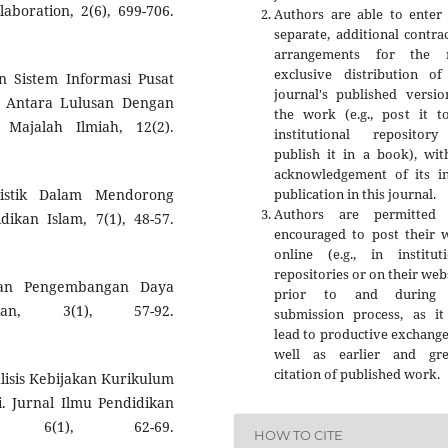
aboration, 2(6), 699-706.
Authors are able to enter 
separate, additional contra
arrangements for the 
exclusive distribution of
an Sistem Informasi Pusat
journal's published versio
i Antara Lulusan Dengan
the work (e.g., post it t
ajalah Ilmiah, 12(2).
institutional repositor
publish it in a book), wit
acknowledgement of its ini
publication in this journal.
nistik Dalam Mendorong
Authors are permitted
dikan Islam, 7(1), 48-57.
encouraged to post their 
online (e.g., in instituti
repositories or on their web
 Dan Pengembangan Daya
prior to and during 
kan, 3(1), 57-92.
submission process, as it
lead to productive exchange
well as earlier and gre
citation of published work.
nalisis Kebijakan Kurikulum
 Jurnal Ilmu Pendidikan
, 6(1), 62-69.
HOW TO CITE