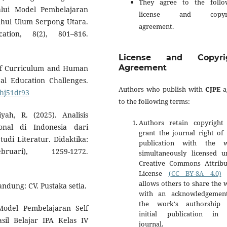
They agree to the follo
alui Model Pembelajaran
license and copyri
ahul Ulum Serpong Utara.
agreement.
tion, 8(2), 801–816.
License and Copyri
Agreement
e of Curriculum and Human
l Education Challenges.
Authors who publish with
CJPE
a
/hj51dt93
to the following terms:
yah, R. (2025). Analisis
Authors retain copyright
nal di Indonesia dari
grant the journal right of 
di Literatur. Didaktika:
publication with the 
uari), 1259-1272.
simultaneously licensed u
Creative Commons Attribu
License
(CC BY-SA 4.0)
t
allows others to share the
andung: CV. Pustaka setia.
with an acknowledgemen
the work's authorship
Model Pembelajaran Self
initial publication in 
sil Belajar IPA Kelas IV
journal.