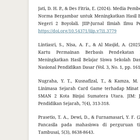
Jati, D. H. P., & Des Fitria, E. (2024). Media P
Norma Bergambar untuk Meningkatkan Hasil Be
Negeri 2 Boyolali. JIIP-Jurnal Ilmiah Ilmu P
https://doi.org/10.54371/jiip.v7i1.3779
Lintiasri, S., Nisa, A. F., & Al Masjid, A. (2
Kartu Permainan Berbasis Pendekatan
Meningkatkan Hasil Belajar Siswa Sekolah Das
Nasional Pendidikan Dasar (Vol. 3, No. 1, pp. 161
Nugraha, Y. T., Kusnafizal, T., & Kamza, M.
Linimasa Sejarah Card Game terhadap Minat B
SMAN 2 Kota Binjai Sumatera Utara. JIM: J
Pendidikan Sejarah, 7(4), 313-318.
Prasetio, T. A., Dewi, D., & Furnamasari, Y. F. 
Pancasila pada mahasiswa di perguruan tin
Tambusai, 5(3), 8638-8643.