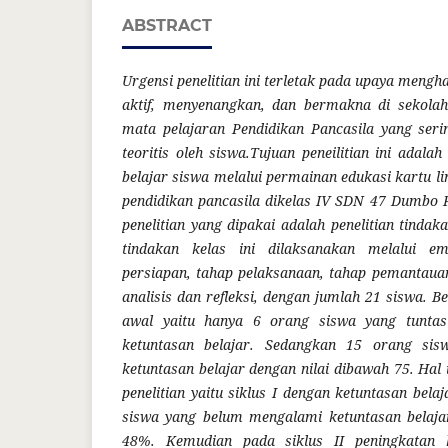
ABSTRACT
Urgensi penelitian ini terletak pada upaya meng
aktif, menyenangkan, dan bermakna di sekola
mata pelajaran Pendidikan Pancasila yang ser
teoritis oleh siswa.Tujuan peneilitian ini adala
belajar siswa melalui permainan edukasi kartu 
pendidikan pancasila dikelas IV SDN 47 Dumbo 
penelitian yang dipakai adalah penelitian tindak
tindakan kelas ini dilaksanakan melalui e
persiapan, tahap pelaksanaan, tahap pemantauan
analisis dan refleksi, dengan jumlah 21 siswa. B
awal yaitu hanya 6 orang siswa yang tunta
ketuntasan belajar. Sedangkan 15 orang si
ketuntasan belajar dengan nilai dibawah 75. Hal i
penelitian yaitu siklus I dengan ketuntasan bel
siswa yang belum mengalami ketuntasan belaja
48%. Kemudian pada siklus II peningkatan k