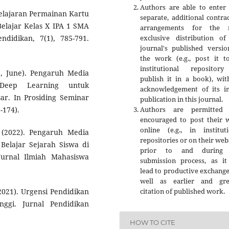
Authors are able to enter 
embelajaran Permainan Kartu
separate, additional contra
lajar Kelas X IPA 1 SMA
arrangements for the 
exclusive distribution of
endidikan, 7(1), 785-791.
journal's published versio
the work (e.g., post it t
institutional repositor
025, June). Pengaruh Media
publish it in a book), wit
 Deep Learning untuk
acknowledgement of its ini
ar. In Prosiding Seminar
publication in this journal.
Authors are permitted
-174).
encouraged to post their 
online (e.g., in instituti
 (2022). Pengaruh Media
repositories or on their web
elajar Sejarah Siswa di
prior to and during 
urnal Ilmiah Mahasiswa
submission process, as it
lead to productive exchange
well as earlier and gre
citation of published work.
(2021). Urgensi Pendidikan
ggi. Jurnal Pendidikan
HOW TO CITE