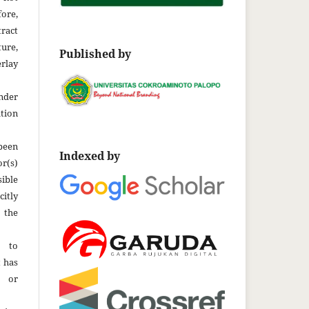
fore,
tract
ture,
Published by
rlay
der
tion
been
Indexed by
r(s)
ble
citly
 the
t to
t has
d or