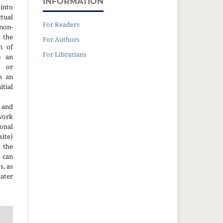
INFORMATION
into
ctual
For Readers
non-
 the
For Authors
n of
For Librarians
o an
y or
h an
tial
 and
work
onal
site)
the
 can
s, as
ater