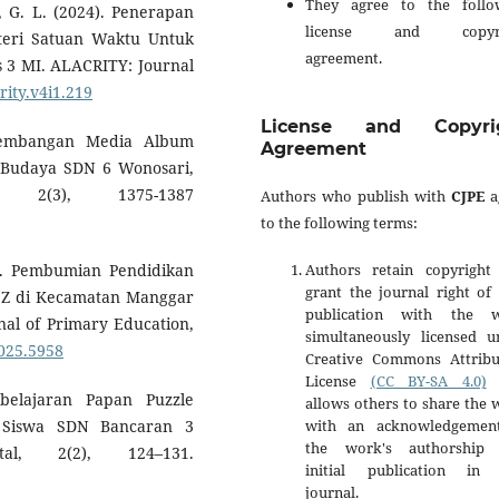
They agree to the follo
i, G. L. (2024). Penerapan
license and copyri
teri Satuan Waktu Untuk
agreement.
s 3 MI. ALACRITY: Journal
rity.v4i1.219
License and Copyri
engembangan Media Album
Agreement
Budaya SDN 6 Wonosari,
, 2(3), 1375-1387
Authors who publish with
CJPE
a
to the following terms:
Authors retain copyright
25). Pembumian Pendidikan
grant the journal right of 
 Z di Kecamatan Manggar
publication with the 
al of Primary Education,
simultaneously licensed u
2025.5958
Creative Commons Attribu
License
(CC BY-SA 4.0)
t
belajaran Papan Puzzle
allows others to share the
with an acknowledgemen
r Siswa SDN Bancaran 3
the work's authorship
al, 2(2), 124–131.
initial publication in 
journal.