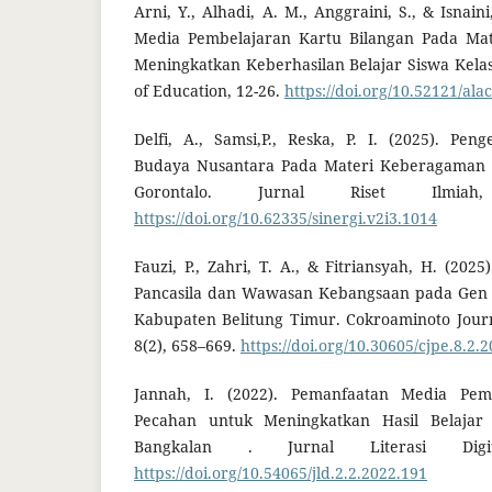
Arni, Y., Alhadi, A. M., Anggraini, S., & Isnain
Media Pembelajaran Kartu Bilangan Pada Ma
Meningkatkan Keberhasilan Belajar Siswa Kela
of Education, 12-26.
https://doi.org/10.52121/alac
Delfi, A., Samsi,P., Reska, P. I. (2025). P
Budaya Nusantara Pada Materi Keberagaman 
Gorontalo. Jurnal Riset Ilmiah
https://doi.org/10.62335/sinergi.v2i3.1014
Fauzi, P., Zahri, T. A., & Fitriansyah, H. (20
Pancasila dan Wawasan Kebangsaan pada Gen
Kabupaten Belitung Timur. Cokroaminoto Journ
8(2), 658–669.
https://doi.org/10.30605/cjpe.8.2.
Jannah, I. (2022). Pemanfaatan Media Pem
Pecahan untuk Meningkatkan Hasil Belaja
Bangkalan . Jurnal Literasi Digit
https://doi.org/10.54065/jld.2.2.2022.191