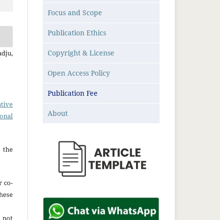
Focus and Scope
Publication Ethics
Copyright & License
dju,
Open Access Policy
Publication Fee
tive
About
ional
 the
r co-
hese
 not