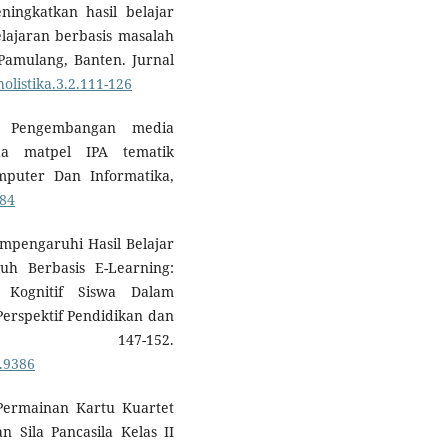
ningkatkan hasil belajar
lajaran berbasis masalah
amulang, Banten. Jurnal
holistika.3.2.111-126
). Pengembangan media
da matpel IPA tematik
mputer Dan Informatika,
084
empengaruhi Hasil Belajar
uh Berbasis E-Learning:
 Kognitif Siswa Dalam
Perspektif Pendidikan dan
 147-152.
).9386
n Permainan Kartu Kuartet
 Sila Pancasila Kelas II