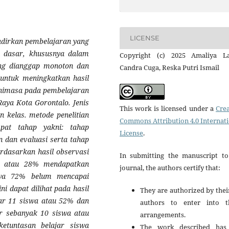
LICENSE
hadirkan pembelajaran yang
h dasar, khususnya dalam
Copyright (c) 2025 Amaliya La
ing dianggap monoton dan
Candra Cuga, Reska Putri Ismail
h untuk meningkatkan hasil
linimasa pada pembelajaran
Raya Kota Gorontalo.
Jenis
This work is licensed under a
Crea
an kelas. metode penelitian
Commons Attribution 4.0 Internat
mpat tahap yakni: tahap
License
.
 dan evaluasi serta tahap
erdasarkan hasil observasi
In submitting the manuscript to
s atau 28% mendapatkan
journal, the authors certify that:
swa 72% belum mencapai
ni dapat dilihat pada hasil
They are authorized by thei
ajar 11 siswa atau 52% dan
authors to enter into t
r sebanyak 10 siswa atau
arrangements.
etuntasan belajar siswa
The work described has