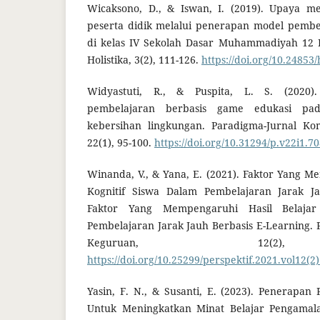
Wicaksono, D., & Iswan, I. (2019). Upaya me
peserta didik melalui penerapan model pembe
di kelas IV Sekolah Dasar Muhammadiyah 12 P
Holistika, 3(2), 111-126.
https://doi.org/10.24853/
Widyastuti, R., & Puspita, L. S. (2020
pembelajaran berbasis game edukasi pa
kebersihan lingkungan. Paradigma-Jurnal Ko
22(1), 95-100.
https://doi.org/10.31294/p.v22i1.7
Winanda, V., & Yana, E. (2021). Faktor Yang M
Kognitif Siswa Dalam Pembelajaran Jarak Ja
Faktor Yang Mempengaruhi Hasil Belajar
Pembelajaran Jarak Jauh Berbasis E-Learning. 
Keguruan, 12(2),
https://doi.org/10.25299/perspektif.2021.vol12(2
Yasin, F. N., & Susanti, E. (2023). Penerapa
Untuk Meningkatkan Minat Belajar Pengamalan