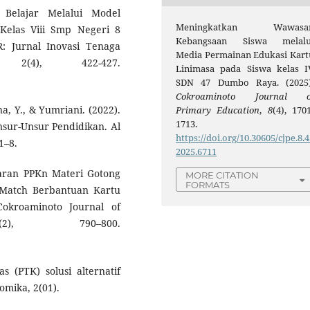
l Belajar Melalui Model
Meningkatkan Wawasa
Kelas Viii Smp Negeri 8
Kebangsaan Siswa melalu
: Jurnal Inovasi Tenaga
Media Permainan Edukasi Kart
 2(4), 422-427.
Linimasa pada Siswa kelas I
SDN 47 Dumbo Raya. (2025)
Cokroaminoto Journal o
na, Y., & Yumriani. (2022).
Primary Education
,
8
(4), 1701
1713.
nsur-Unsur Pendidikan. Al
https://doi.org/10.30605/cjpe.8.4
1–8.
2025.6711
jaran PPKn Materi Gotong
MORE CITATION
FORMATS
Match Berbantuan Kartu
okroaminoto Journal of
2), 790–800.
as (PTK) solusi alternatif
omika, 2(01).