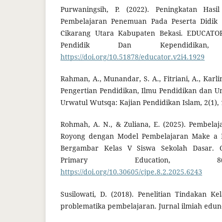
Purwaningsih, P. (2022). Peningkatan Hasi
Pembelajaran Penemuan Pada Peserta Didik 
Cikarang Utara Kabupaten Bekasi. EDUCATOR
Pendidik Dan Kependidikan,
https://doi.org/10.51878/educator.v2i4.1929
Rahman, A., Munandar, S. A., Fitriani, A., Karli
Pengertian Pendidikan, Ilmu Pendidikan dan U
Urwatul Wutsqa: Kajian Pendidikan Islam, 2(1), 
Rohmah, A. N., & Zuliana, E. (2025). Pembela
Royong dengan Model Pembelajaran Make a 
Bergambar Kelas V Siswa Sekolah Dasar. C
Primary Education, 8(
https://doi.org/10.30605/cjpe.8.2.2025.6243
Susilowati, D. (2018). Penelitian Tindakan Kel
problematika pembelajaran. Jurnal ilmiah edun