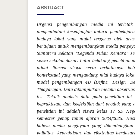
ABSTRACT
Urgensi pengembangan media ini terleta
menjembatani kesenjangan antara pembelajaran
budaya lokal yang mulai tergerus oleh arus g
bertujuan untuk mengembangkan media pengayaa
Sumatera Selatan “Legenda Pulau Kemaro” seb
siswa sekolah dasar. Latar belakang penelitian i
minat literasi siswa serta terbatasnya ke
kontekstual yang mengandung nilai budaya loka
model pengembangan 4D (Define, Design, Dev
Thiagarajan. Data dikumpulkan melalui observas
tes. Teknik analisis data pada penelitian ini
kepraktisan, dan keefektifan dari produk yang 
penelitian ini adalah siswa kelas IV SD Ne
semester genap tahun ajaran 2024/2025. Hasi
bahwa media pengayaan yang dikembangkan t
validitas, kepraktisan, dan efektivitas berdasar