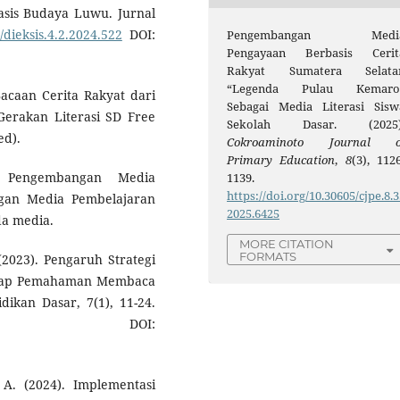
sis Budaya Luwu. Jurnal
/dieksis.4.2.2024.522
DOI:
Pengembangan Medi
Pengayaan Berbasis Cerit
Rakyat Sumatera Selata
“Legenda Pulau Kemaro
acaan Cerita Rakyat dari
Sebagai Media Literasi Sisw
Gerakan Literasi SD Free
Sekolah Dasar. (2025)
ed).
Cokroaminoto Journal o
Primary Education
,
8
(3), 1126
. Pengembangan Media
1139.
https://doi.org/10.30605/cjpe.8.3
gan Media Pembelajaran
2025.6425
da media.
MORE CITATION
FORMATS
 (2023). Pengaruh Strategi
hadap Pemahaman Membaca
dikan Dasar, 7(1), 11-24.
OI:
A. (2024). Implementasi