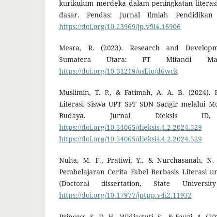
kurikulum merdeka dalam peningkatan literasi
dasar. Pendas: Jurnal Ilmiah Pendidikan 
https://doi.org/10.23969/jp.v9i4.16906
Mesra, R. (2023). Research and Developm
Sumatera Utara: PT Mifandi Mand
https://doi.org/10.31219/osf.io/d6wck
Muslimin, T. P., & Fatimah, A. A. B. (2024)
Literasi Siswa UPT SPF SDN Sangir melalui Mo
Budaya. Jurnal Dieksis ID,
https://doi.org/10.54065/dieksis.4.2.2024.529
https://doi.org/10.54065/dieksis.4.2.2024.529
Nuha, M. F., Pratiwi, Y., & Nurchasanah, N.
Pembelajaran Cerita Fabel Berbasis Literasi 
(Doctoral dissertation, State Univers
https://doi.org/10.17977/jptpp.v4i2.11932
Princess, S. D. H., Widiastuti, S., & Fauzi, A.