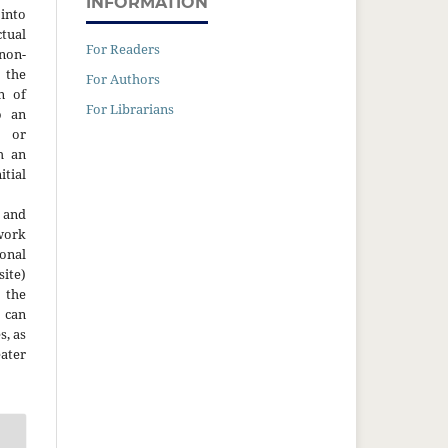
INFORMATION
into
ctual
For Readers
non-
 the
For Authors
n of
For Librarians
o an
y or
h an
tial
 and
work
onal
site)
the
 can
s, as
ater