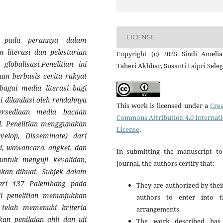
LICENSE
k pada perannya dalam
 literasi dan pelestarian
Copyright (c) 2025 Sindi Amelia
lobalisasi.Penelitian ini
Taheri Akhbar, Susanti Faipri Seleg
n berbasis cerita rakyat
agai media literasi bagi
ni dilandasi oleh rendahnya
This work is licensed under a
Crea
tersediaan media bacaan
Commons Attribution 4.0 Internat
l. Penelitian menggunakan
License
.
elop, Disseminate) dari
i, wawancara, angket, dan
In submitting the manuscript to
 untuk menguji kevalidan,
journal, the authors certify that:
akan dibuat. Subjek dalam
geri 137 Palembang pada
They are authorized by thei
l penelitian menunjukkan
authors to enter into t
elah memenuhi kriteria
arrangements.
kan penilaian ahli dan uji
The work described has