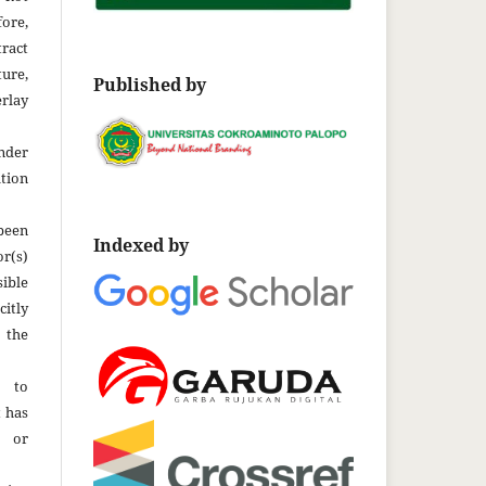
fore,
tract
ture,
Published by
rlay
der
tion
been
Indexed by
r(s)
ble
citly
 the
t to
t has
d or