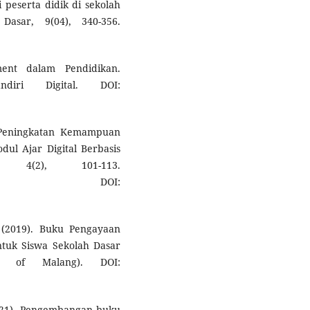
 peserta didik di sekolah
Dasar, 9(04), 340-356.
ent dalam Pendidikan.
iri Digital. DOI:
. Peningkatan Kemampuan
dul Ajar Digital Berbasis
 4(2), 101-113.
DOI:
 (2019). Buku Pengayaan
untuk Siswa Sekolah Dasar
ity of Malang). DOI:
 (2021). Pengembangan buku