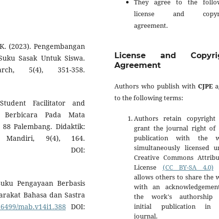
They agree to the follo
license and copyri
agreement.
N. K. (2023). Pengembangan
License and Copyri
 Suku Sasak Untuk Siswa.
Agreement
rch, 5(4), 351-358.
Authors who publish with
CJPE
a
to the following terms:
tudent Facilitator and
 Berbicara Pada Mata
Authors retain copyright
 88 Palembang. Didaktik:
grant the journal right of 
publication with the 
 Mandiri, 9(4), 164.
simultaneously licensed u
DOI:
Creative Commons Attribu
License
(CC BY-SA 4.0)
t
allows others to share the
Buku Pengayaan Berbasis
with an acknowledgemen
arakat Bahasa dan Sastra
the work's authorship
initial publication in 
.26499/mab.v14i1.388
DOI:
journal.