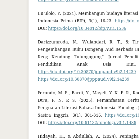
Bu'ulolo, Y. (2021). Membangun budaya literasi
Indonesia Prima (BIP), 3(1), 16-23.
https://doi
DOI:
https://doi.org/10.34012/bip.v3i1.1536
Darizzumroda, N., Wulandari, R. T., & Tirt
Pengembangan Buku Dongeng Aud Berbasis Bud
Reog Kendang Tulungagung”. Jurnal Penel
Pendidikan Anak Usia Dini,
https://dx.doi.org/10.30870/jpppaud.v9i2.14239
https://doi.org/10.30870/jpppaud.v9i2.14239
Ferando, M. F., Bardi, Y., Mayeli, Y. K. F. R., 
Du’a, P. N. P. S. (2025). Pemanfaatan Ceri
Penguatan Literasi Bahasa Indonesia. Fonologi:
Sastra Inggris, 3(1), 301-316.
https://doi.org/
DOI:
https://doi.org/10.61132/fonologi.v3i1.1486
Hidayah, H., & Abdullah, A. (2024). Peningk