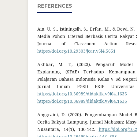
REFERENCES
Ain, U. S., Istiningsih, S., Erfan, M., & Dewi, 
Media Pohon Literasi Berbasis Cerita Rakyat
Journal of Classroom Action Resea
https://doi.org/10.29303/jcar.v5i4.5651
Akhbar, M. T., (2023). Pengaruh Model S
Explanning (SFAE) Terhadap Kemampuan
Pelajaran Bahasa Indonesia Kelas V Sd Negeri
Jurnal Ilmiah PGSD FKIP Universitas
https://doi.org/10.36989/didaktik.v9i04.1636
https://doi.org/10.36989/didaktik.v9i04.1636
Anggraini, D. (2020). Pengembangan Model 
Cerita Rakyat Lampung. Jurnal Mabasan: Masy
Nusantara, 14(1), 130-142.
https://doi.org/10
https://doi.org/10.26499/mab.v14i1.388