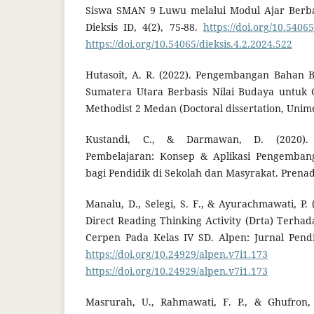
Siswa SMAN 9 Luwu melalui Modul Ajar Berba
Dieksis ID, 4(2), 75-88.
https://doi.org/10.54065
https://doi.org/10.54065/dieksis.4.2.2024.522
Hutasoit, A. R. (2022). Pengembangan Bahan B
Sumatera Utara Berbasis Nilai Budaya untuk 
Methodist 2 Medan (Doctoral dissertation, Unim
Kustandi, C., & Darmawan, D. (2020)
Pembelajaran: Konsep & Aplikasi Pengemban
bagi Pendidik di Sekolah dan Masyrakat. Prena
Manalu, D., Selegi, S. F., & Ayurachmawati, P.
Direct Reading Thinking Activity (Drta) Ter
Cerpen Pada Kelas IV SD. Alpen: Jurnal Pendi
https://doi.org/10.24929/alpen.v7i1.173
D
https://doi.org/10.24929/alpen.v7i1.173
Masrurah, U., Rahmawati, F. P., & Ghufron, 