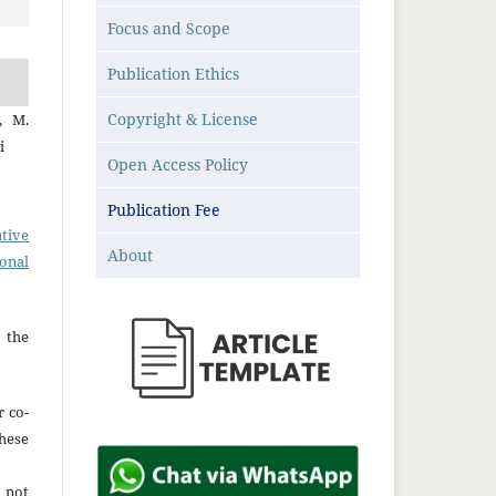
Focus and Scope
Publication Ethics
Copyright & License
, M.
i
Open Access Policy
Publication Fee
tive
About
ional
 the
r co-
hese
 not