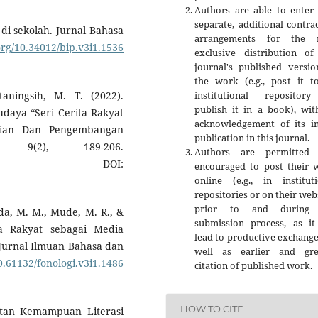
Authors are able to enter 
separate, additional contra
 di sekolah. Jurnal Bahasa
arrangements for the 
.org/10.34012/bip.v3i1.1536
exclusive distribution of
journal's published versio
the work (e.g., post it t
institutional repositor
aningsih, M. T. (2022).
publish it in a book), wit
aya “Seri Cerita Rakyat
acknowledgement of its ini
itian Dan Pengembangan
publication in this journal.
 9(2), 189-206.
Authors are permitted
DOI:
encouraged to post their 
online (e.g., in instituti
repositories or on their web
prior to and during 
Rada, M. M., Mude, M. R., &
submission process, as it
ta Rakyat sebagai Media
lead to productive exchange
 Jurnal Ilmuan Bahasa dan
well as earlier and gre
10.61132/fonologi.v3i1.1486
citation of published work.
HOW TO CITE
atan Kemampuan Literasi