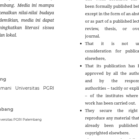
lembang. Media ini mampu
been formally published be
nalkan nilai-nilai budaya
except in the form of an abs
demikian, media ini dapat
or as part of a published lec
ingkatkan literasi siswa
review, thesis, or ove
an lokal.
journal.
That it is not un
consideration for publica
elsewhere,
That its publication has 
approved by all the autho
ang
and by the responsi
authorities – tacitly or expli
mani Universitas PGRI
– of the institutes where
work has been carried out.
embang
They secure the righ
reproduce any material tha
iversitas PGRI Palembang
already been publishe
copyrighted elsewhere.