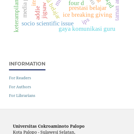
keterampilan kolaborasi
taman arkeologi
motivasi belajar
four d
jigsaw
prestasi belajar
addie
ice breaking giving
ips
socio scientific issue
gaya komunikasi guru
INFORMATION
For Readers
For Authors
For Librarians
Universitas Cokroaminoto Palopo
Kota Palopo - Sulawesi Selatan,