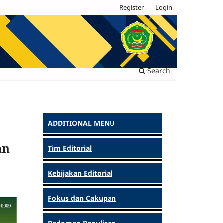
Register
Login
Search
ADDITIONAL MENU
an
Tim Editorial
Kebijakan Editorial
Fokus dan Cakupan
Pedoman Penulisan