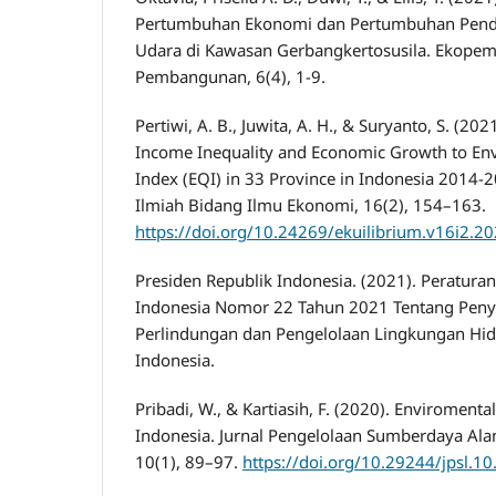
Pertumbuhan Ekonomi dan Pertumbuhan Pendu
Udara di Kawasan Gerbangkertosusila. Ekopem
Pembangunan, 6(4), 1-9.
Pertiwi, A. B., Juwita, A. H., & Suryanto, S. (2021
Income Inequality and Economic Growth to Env
Index (EQI) in 33 Province in Indonesia 2014-20
Ilmiah Bidang Ilmu Ekonomi, 16(2), 154–163.
https://doi.org/10.24269/ekuilibrium.v16i2.
Presiden Republik Indonesia. (2021). Peratura
Indonesia Nomor 22 Tahun 2021 Tentang Pen
Perlindungan dan Pengelolaan Lingkungan Hid
Indonesia.
Pribadi, W., & Kartiasih, F. (2020). Enviromenta
Indonesia. Jurnal Pengelolaan Sumberdaya Al
10(1), 89–97.
https://doi.org/10.29244/jpsl.10