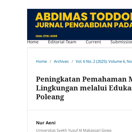
Home
Editorial Team
Current
Submissio
Home
/
Archives
/
Vol. 6 No. 2 (2025): Volume 6, No
Peningkatan Pemahaman 
Lingkungan melalui Eduka
Poleang
Nur Aeni
Universitas Syekh Yusuf Al Makassari Gowa