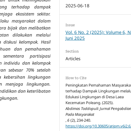
2025-06-18
ang terhadap dampak
aga ekosistem sekitar.
ilaku masyarakat dalam
Issue
ra bijak dan melibatkan
Vol. 6 No. 2 (2025): Volume 6, N
atan dilakukan melalui
Juni 2025
n diskusi kelompok. Hasil
etahuan dan pemahaman
Section
sementara partisipasi
Articles
n individu dan kelompok
an sebesar 70% setelah
 kebersihan lingkungan
How to Cite
an menjaga lingkungan.
Peningkatan Pemahaman Masyaraka
didikan dan keterlibatan
terhadap Dampak Lingkungan melalu
Edukasi Lingkungan di Desa Laea
ngkungan.
Kecematan Poleang. (2025).
Abdimas Toddopuli: Jurnal Pengabdia
Pada Masyarakat
,
6
(2), 234-240.
https://doi.org/10.30605/atjpm.v6i2.