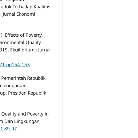
duk Terhadap Kualitas
: Jurnal Ekonomi
). Effects of Poverty,
ironmental Quality
19. Ekuilibrium : Jurnal
2021.pp154-163
n Pemerintah Republik
yelenggaraan
up. Presiden Republik
l Quality and Poverty in
am Dan Lingkungan,
.1.89-97
.