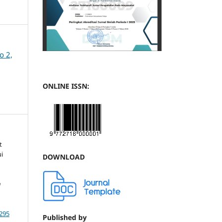
o 2,
ONLINE ISSN:
t
i
DOWNLOAD
n
6295
Published by