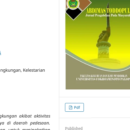
5
ngkungan, Kelestarian
Pdf
kungan akibat aktivitas
nya di daerah pedesaan.
Published
uan untuk meningkatkan