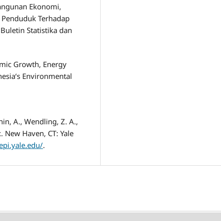
bangunan Ekonomi,
n Penduduk Terhadap
uletin Statistika dan
onomic Growth, Energy
esia‘s Environmental
nin, A., Wendling, Z. A.,
x. New Haven, CT: Yale
/epi.yale.edu/
.