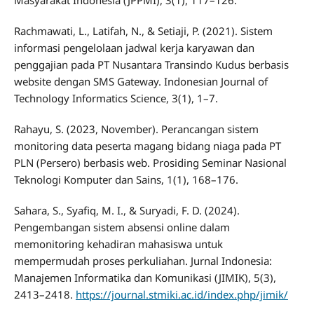
Masyarakat Indonesia (JPPMI), 3(1), 117–126.
Rachmawati, L., Latifah, N., & Setiaji, P. (2021). Sistem
informasi pengelolaan jadwal kerja karyawan dan
penggajian pada PT Nusantara Transindo Kudus berbasis
website dengan SMS Gateway. Indonesian Journal of
Technology Informatics Science, 3(1), 1–7.
Rahayu, S. (2023, November). Perancangan sistem
monitoring data peserta magang bidang niaga pada PT
PLN (Persero) berbasis web. Prosiding Seminar Nasional
Teknologi Komputer dan Sains, 1(1), 168–176.
Sahara, S., Syafiq, M. I., & Suryadi, F. D. (2024).
Pengembangan sistem absensi online dalam
memonitoring kehadiran mahasiswa untuk
mempermudah proses perkuliahan. Jurnal Indonesia:
Manajemen Informatika dan Komunikasi (JIMIK), 5(3),
2413–2418.
https://journal.stmiki.ac.id/index.php/jimik/