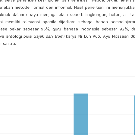
 serta penarikan kesimpulan dan verifikasi. Kedua, teknik analisis 
digunakan metode formal dan informal. Hasil penelitian ini menunjuk
itik dalam upaya menjaga alam seperti lingkungan, hutan, air taw
ni memiliki relevansi apabila dijadikan sebagai bahan pembelajara
ntase pakar sebesar 95%, guru bahasa Indonesia sebesar 92%, d
a antologi puisi
Sajak dari Bumi
karya Ni Luh Putu Ayu Nitasasri d
n sastra.