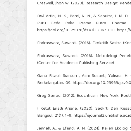
Creswell, Jhon W. (2023). Research Design: Pendek
Dwi Artini, N. K., Perni, N. N., & Saputra, I. M.
Putu Gede Raka Prama Putra. Dharma Sas
https://doi.org/10.25078/ds.v3i1.2367
DOI:
https:/
Endraswara, Suwardi. (2016). Ekokritik Sastra (Ko
Endraswara, Suwardi. (2016). Metodelogi Penel
(Center for Academic Publishing Service)
Ganti Ritauli Sianturi , Asni Susanti, Yulisna
Berkelanjutan. 09.
https://doi.org/10.23969/jp.v9i
Greg Garrad. (2012). Ecocriticsm. New York: Rout
I Ketut Eriadi Ariana. (2020). Sadkṛti Dan Ke
Bangsul. 21(1), 1–9.
https://ejournal2.undiksha.ac.i
Jannah, A., & Efendi, A. N. (2024). Kajian Ekolog