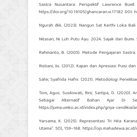
Sastra Nusantara: Perspektif Lawrence Buell.
https://doi.org/10.19105/ghancaran.vi.17182
DOI:
h
Ngurah dkk. (2023). Nangun Sat Kerthi Loka Bali
Nitasari, Ni Luh Putu Ayu. 2024. Sajak dari Bumi
Rahmanto, B. (2005). Metode Pengajaran Sastra. 
Ristiani, Iis. (2012). Kajian dan Apresiasi Puisi d
Sahir, Syafrida Hafni. (2021). Metodologi Peneliti
Toni, Agus; Susilowati, Rini; Sartipa, D. (2020
Sebagai Alternatif Bahan Ajar Di Sek
https://juma.umko.ac.id/index.php/griya-cendikia/
Yarsama, K. (2025). Representasi Tri Hita Kara
Utama”. 5(1), 159–168.
https://ojs.mahadewa.ac.id/