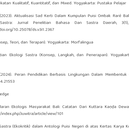
atan Kualitatif, Kuantitatif, dan Mixed. Yogyakarta: Pustaka Pelajar
 D. (2023). Aktualisasi Sad Kerti Dalam Kumpulan Puisi Ombak Raré Bal
tra: Jurnal Penelitian Bahasa Dan Sastra Daerah, 3(1),
/doi.org/10.25078/ds.v3i1.2367
nsep, Teori, dan Terapan). Yogyakarta: Morfalingua
itian Ekologi Sastra (Konsep, Langkah, dan Penerapan). Yogyakar
, H. (2024). Peran Pendidikan Berbasis Lingkungan Dalam Membentuk
04.21553
ledge
sadaran Ekologis Masyarakat Bali: Catatan Dari Kuttara Kaṇḍa Dew
d/index.php/Juwitra/article/view/101
i Sastra (Ekokritik) dalam Antologi Puisi Negeri di atas Kertas Karya 