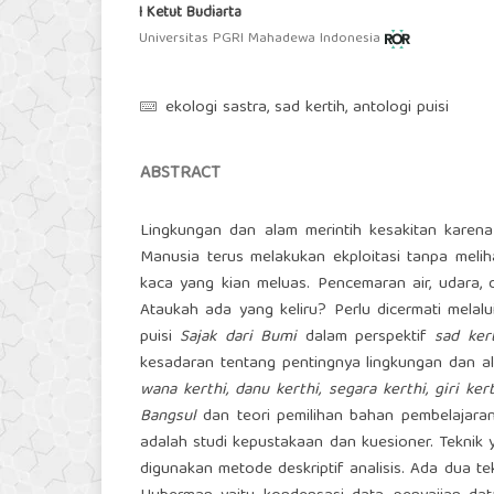
I Ketut Budiarta
Universitas PGRI Mahadewa Indonesia
ekologi sastra, sad kertih, antologi puisi
ABSTRACT
Lingkungan dan alam merintih kesakitan karena 
Manusia terus melakukan ekploitasi tanpa meli
kaca yang kian meluas. Pencemaran air, udara, d
Ataukah ada yang keliru? Perlu dicermati melalu
puisi
Sajak dari Bumi
dalam perspektif
sad kert
kesadaran tentang pentingnya lingkungan dan a
wana kerthi,
danu kerthi,
segara kerthi,
giri kert
Bangsul
dan teori pemilihan bahan pembelajar
adalah studi kepustakaan dan kuesioner. Teknik y
digunakan metode deskriptif analisis. Ada dua tek