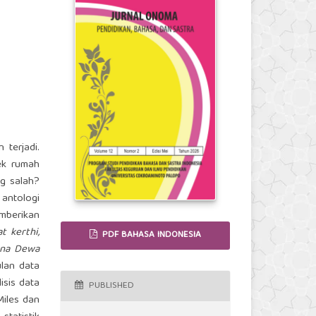
 terjadi.
ek rumah
ng salah?
 antologi
mberikan
at kerthi,
PDF BAHASA INDONESIA
ana Dewa
lan data
isis data
PUBLISHED
Miles dan