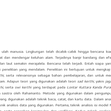
ulah manusia. Lingkungan telah dicabik-cabik hingga bencana kian
hat dan mendengar keluhan alam. Terjadinya banjir bandang dan ef
an laut semakin merajalela. Bencana telah terjadi. Entah siapa ya
i penelitian yang mendalam. Penelitian ini bertujuan untuk mengkaji
hi,
serta relevansinya sebagai bahan pembelajaran, dan untuk me
lam. Adapun teori yang digunakan adalah teori
sad kerthi,
yakni
jag
hi,
serta
swi kerthi
yang terdapat pada
Lontar Kuttara Kanda Pur
an sastra oleh Rahamanto. Metode yang digunakan dalam pengumpu
ang digunakan adalah teknik baca, catat, dan kartu data. Dalam anal
nik analisis data yang digunakan. Pertama, teknik analisis isi model 