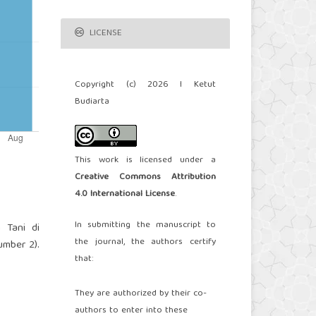
LICENSE
Copyright (c) 2026 I Ketut
Budiarta
This work is licensed under a
Creative Commons Attribution
4.0 International License
.
In submitting the manuscript to
 Tani di
the journal, the authors certify
umber 2).
that:
They are authorized by their co-
authors to enter into these