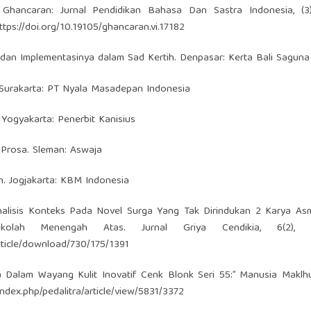
 Ghancaran: Jurnal Pendidikan Bahasa Dan Sastra Indonesia, (3)
ttps://doi.org/10.19105/ghancaran.vi.17182
 dan Implementasinya dalam Sad Kertih. Denpasar: Kerta Bali Saguna
. Surakarta: PT Nyala Masadepan Indonesia
Yogyakarta: Penerbit Kanisius
an Prosa. Sleman: Aswaja
an. Jogjakarta: KBM Indonesia
). Analisis Konteks Pada Novel Surga Yang Tak Dirindukan 2 Karya A
olah Menengah Atas. Jurnal Griya Cendikia, 6(2), 1
article/download/730/175/1391
na Dalam Wayang Kulit Inovatif Cenk Blonk Seri 55:” Manusia Maklh
index.php/pedalitra/article/view/5831/3372