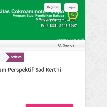
Register
Login
Online ISSN: 2715-4564
Print ISSN: 2443-3667
Search
n
Articles
am Perspektif Sad Kerthi