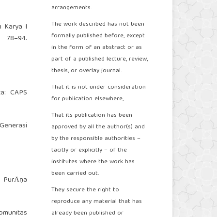
arrangements.
The work described has not been
i Karya I
formally published before, except
 78–94.
in the form of an abstract or as
part of a published lecture, review,
thesis, or overlay journal.
That it is not under consideration
ta: CAPS
for publication elsewhere,
That its publication has been
 Generasi
approved by all the author(s) and
by the responsible authorities –
tacitly or explicitly – of the
institutes where the work has
been carried out.
a PurᾹṇa
They secure the right to
reproduce any material that has
Komunitas
already been published or